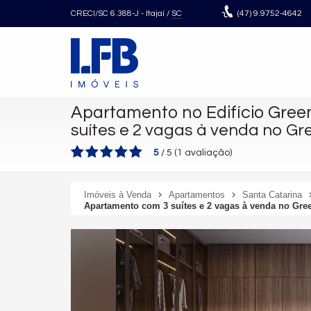
CRECI/SC 6.388-J
- Itajaí /
SC
(47)
9.9752-4642
Apartamento no Edifício Gre
suítes e 2 vagas à venda no G
5
/
5
(
1
avaliação)
Imóveis à Venda
Apartamentos
Santa Catarina
Apartamento com 3 suítes e 2 vagas à venda no Gre