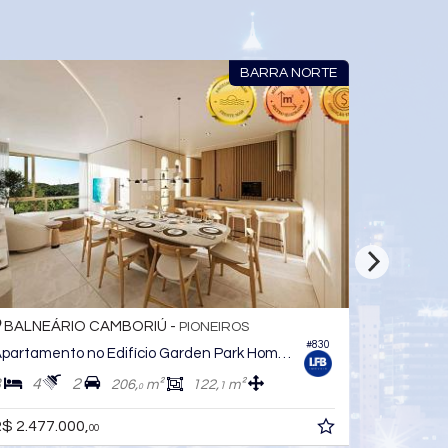
BARRA NORTE
BALNEÁRIO CAMBORIÚ -
PIONEIROS
#695
Apartamento no Edifício Garden Park Home Club
3
2
2
180,
m²
102,
m²
4
0
R$ 2.255.000,
00