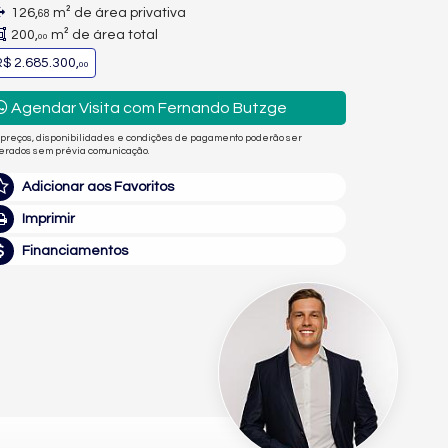
126,
m² de área privativa
68
200,
m² de área total
00
$ 2.685.300,
00
Agendar Visita com Fernando Butzge
 preços, disponibilidades e condições de pagamento poderão ser
terados sem prévia comunicação.
Adicionar aos Favoritos
Imprimir
Financiamentos