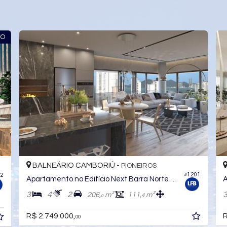
TO
BALNEÁRIO CAMBORIÚ -
PIONEIROS
#160
42
Apartamento no Edifício Costa Esmeralda Residence
4
5
2
132,
m²
0
R$ 2.600.000,
00