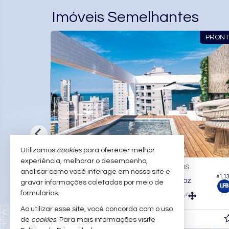
Imóveis Semelhantes
RRA NORTE
LANÇAMEN
Utilizamos
cookies
para oferecer melhor
experiência, melhorar o desempenho,
BALNEÁRIO CAMBORIÚ -
PIONEIROS
analisar como você interage em nosso site e
#830
#1.1
Apartamento no Edifício Garden Park Home Club
Apartamento no Edifício San Andrés
gravar informações coletadas por meio de
formulários.
3
4
2
210,
m²
120,
m²
0
0
Ao utilizar esse site, você concorda com o uso
R$ 2.274.000,
de
cookies
. Para mais informações visite
00