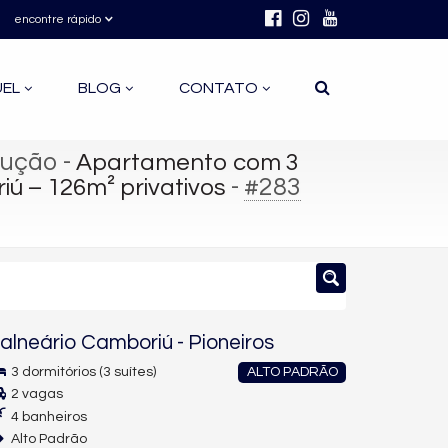
encontre rápido
UEL
BLOG
CONTATO
rução
-
Apartamento com 3
-
#283
ú – 126m² privativos
alneário Camboriú
-
Pioneiros
3 dormitórios (3 suítes)
ALTO PADRÃO
2 vagas
4 banheiros
Alto Padrão