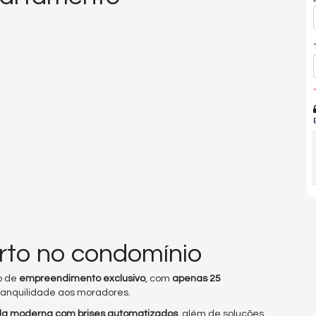
*
orto no condomínio
o de
empreendimento exclusivo
, com
apenas 25
tranquilidade aos moradores.
a moderna com brises automatizados
, além de soluções