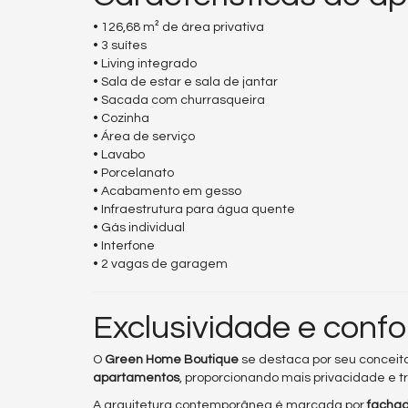
• 126,68 m² de área privativa
• 3 suítes
• Living integrado
• Sala de estar e sala de jantar
• Sacada com churrasqueira
• Cozinha
• Área de serviço
• Lavabo
• Porcelanato
• Acabamento em gesso
• Infraestrutura para água quente
• Gás individual
• Interfone
• 2 vagas de garagem
Exclusividade e conf
O
Green Home Boutique
se destaca por seu conceit
apartamentos
, proporcionando mais privacidade e 
A arquitetura contemporânea é marcada por
fachad