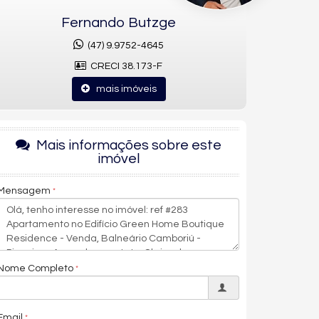
Fernando Butzge
(47) 9.9752-4645
CRECI 38.173-F
mais imóveis
Mais informações sobre este
imóvel
Mensagem
Nome Completo
Email