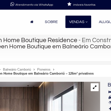
Atendimento via WhatsApp
imóveis favoritos
SOBRE
VENDAS
ALUG
en Home Boutique Residence
- Em Const
reen Home Boutique em Balneário Cambori
Balneário Camboriú
Pioneiros
en Home Boutique em Balneário Camboriú – 126m² privativos
B