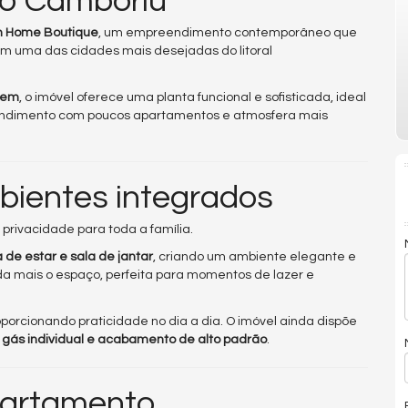
io Camboriú
 Home Boutique
, um empreendimento contemporâneo que
m uma das cidades mais desejadas do litoral
agem
, o imóvel oferece uma planta funcional e sofisticada, ideal
ndimento com poucos apartamentos e atmosfera mais
bientes integrados
 privacidade para toda a família.
a de estar e sala de jantar
, criando um ambiente elegante e
da mais o espaço, perfeita para momentos de lazer e
roporcionando praticidade no dia a dia. O imóvel ainda dispõe
 gás individual e acabamento de alto padrão
.
partamento