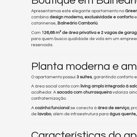
Boutique em Balneár
Apresentamos este elegante apartamento no
Green
combina
design moderno, exclusividade e conforto
e
catarinense,
Balneário Camboriú
.
Com
126,68 m² de área privativa e 2 vagas de gar
para quem busca qualidade de vida em um empree
reservada.
Planta moderna e am
O apartamento possui
3 suítes
, garantindo conforto e
A área social conta com
living amplo integrado à sal
acolhedor. A
sacada com churrasqueira
valoriza ain
confraternização.
A
cozinha funcional
se conecta à
área de serviço
, p
de
lavabo
, além de infraestrutura para
água quente,
Características do a