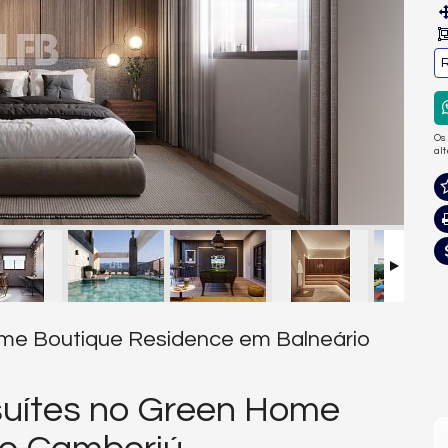
R
Os
al
ome Boutique Residence em Balneário
uítes no Green Home