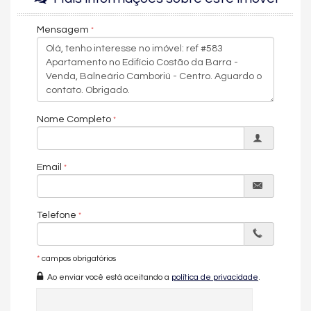
brinquedoteca e hall de entrada decorado e mobiliado. A
segurança conta com portão eletrônico e portaria 24 horas,
Mensagem
enquanto elevador, entrada para banhistas, bicicletário e gás
central completam a infraestrutura do empreendimento.
Uma oportunidade para quem busca um apartamento frente
mar mobiliado de alto padrão com 4 suítes no Centro de
Balneário Camboriú.
Nome Completo
Características do Imóvel
Ar Condicionado
Churrasqueira
Email
Piso Porcelanato
Vista Livre
Vista Mar
Decorado
Telefone
Acabamento em Gesso
Móveis Planejados
Vista Panorâmica
*
campos obrigatórios
Aceita Pet
Área de Serviço
Ao enviar você está aceitando a
política de privacidade
.
Living
Sacada / Varanda
Sacada com Churrasqueira