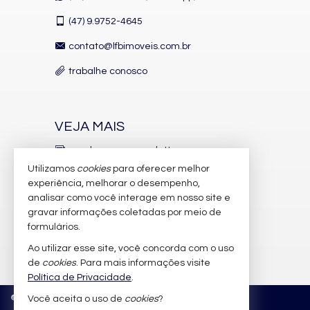
(47)
9.9752-4645
contato@lfbimoveis.com.br
trabalhe conosco
VEJA MAIS
receba nosso newsletter
Utilizamos
cookies
para oferecer melhor
indicadores financeiros
experiência, melhorar o desempenho,
analisar como você interage em nosso site e
cadastre seu imóvel
gravar informações coletadas por meio de
imóveis favoritos
formulários.
Ao utilizar esse site, você concorda com o uso
mapa de imóveis
de
cookies
. Para mais informações visite
Política de Privacidade
.
©
2026
CRECI/SC 6.388-J
Política de Privacidade
Você aceita o uso de
cookies
?