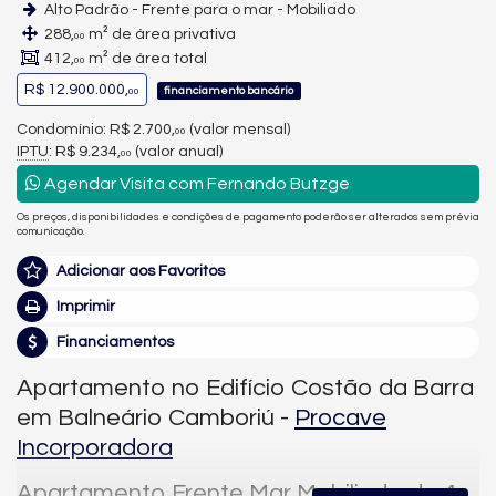
Alto Padrão - Frente para o mar - Mobiliado
288,
m² de área privativa
00
412,
m² de área total
00
R$ 12.900.000,
financiamento bancário
00
Condomínio: R$ 2.700,
(valor mensal)
00
IPTU
: R$ 9.234,
(valor anual)
00
Agendar Visita com Fernando Butzge
Os preços, disponibilidades e condições de pagamento poderão ser alterados sem prévia
comunicação.
Adicionar aos Favoritos
Imprimir
Financiamentos
Apartamento no Edifício Costão da Barra
em Balneário Camboriú -
Procave
Incorporadora
Apartamento Frente Mar Mobiliado de 4