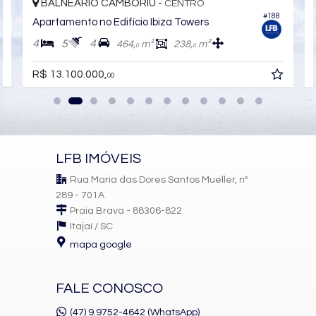
BALNEÁRIO CAMBORIÚ -
CENTRO
#188
Apartamento no Edifício Ibiza Towers
4
5
4
464,
m²
238,
m²
0
0
R$ 13.100.000,
00
LFB IMÓVEIS
Rua Maria das Dores Santos Mueller, nº
289 - 701A
Praia Brava - 88306-822
Itajaí /
SC
mapa google
FALE CONOSCO
(47) 9.9752-4642 (WhatsApp)