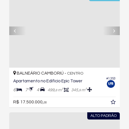
BALNEÁRIO CAMBORIÚ -
CENTRO
#1.353
Apartamento no Edifício Epic Tower
6
7
4
499,
m²
345,
m²
8
9
R$ 17.500.000,
00
ALTO PADRÃO