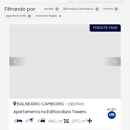
Filtrando por:
venda
Balneário Camboriú
centro
apartamento
remover todos
FRENTE MAR
BALNEÁRIO CAMBORIÚ -
CENTRO
#1.391
Apartamento no Edifício Ibiza Towers
4
4
4
462,
m²
237,
m²
0
0