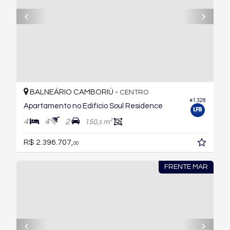
BALNEÁRIO CAMBORIÚ -
CENTRO
#1.328
Apartamento no Edifício Soul Residence
4
4
2
150,
m²
5
R$ 2.396.707,
00
FRENTE MAR