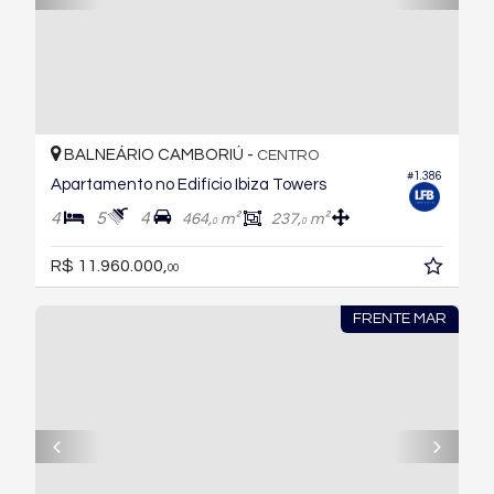
BALNEÁRIO CAMBORIÚ -
CENTRO
#1.386
Apartamento no Edifício Ibiza Towers
4
5
4
464,
m²
237,
m²
0
0
R$ 11.960.000,
00
FRENTE MAR