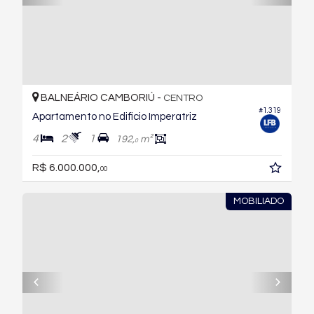
BALNEÁRIO CAMBORIÚ -
CENTRO
#1.319
Apartamento no Edificio Imperatriz
4
2
1
192,
m²
0
R$ 6.000.000,
00
MOBILIADO