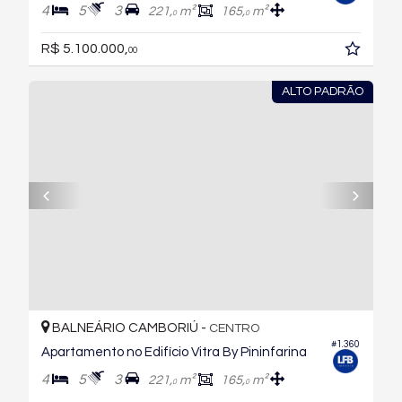
4
5
3
221,
m²
165,
m²
0
0
R$ 5.100.000,
00
ALTO PADRÃO
BALNEÁRIO CAMBORIÚ -
CENTRO
#1.360
Apartamento no Edifício Vitra By Pininfarina
4
5
3
221,
m²
165,
m²
0
0