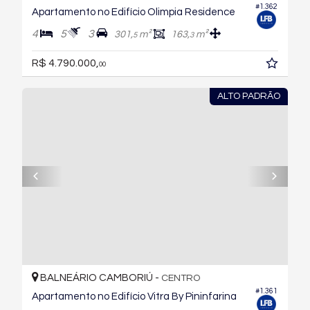
#1.362
Apartamento no Edifício Olimpia Residence
4
5
3
301,
m²
163,
m²
5
3
R$ 4.790.000,
00
ALTO PADRÃO
BALNEÁRIO CAMBORIÚ -
CENTRO
#1.361
Apartamento no Edifício Vitra By Pininfarina