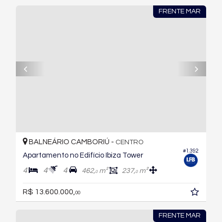
FRENTE MAR
BALNEÁRIO CAMBORIÚ -
CENTRO
#1.392
Apartamento no Edifício Ibiza Tower
4
4
4
462,
m²
237,
m²
0
0
R$ 13.600.000,
00
FRENTE MAR