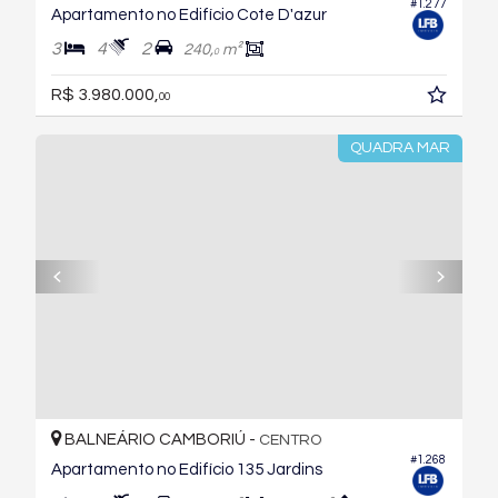
#1.277
Apartamento no Edifício Cote D'azur
3
4
2
240,
m²
0
R$ 3.980.000,
00
QUADRA MAR
BALNEÁRIO CAMBORIÚ -
CENTRO
#1.268
Apartamento no Edifício 135 Jardins