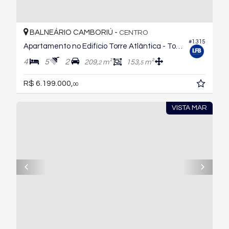
BALNEÁRIO CAMBORIÚ -
CENTRO
#1.315
Apartamento no Edifício Torre Atlântica - Torre Dona Otília
4
5
2
209,
m²
153,
m²
2
5
R$ 6.199.000,
00
VISTA MAR