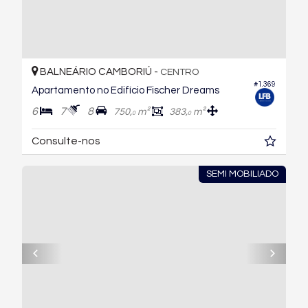
BALNEÁRIO CAMBORIÚ -
CENTRO
#1.369
Apartamento no Edifício Fischer Dreams
6
7
8
750,
m²
383,
m²
0
0
Consulte-nos
SEMI MOBILIADO