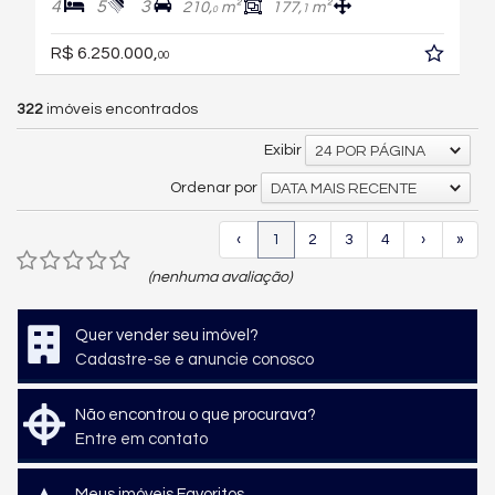
4
5
3
210,
m²
177,
m²
1
0
R$ 6.250.000,
00
322
imóveis encontrados
Exibir
24 POR PÁGINA
Ordenar por
DATA MAIS RECENTE
‹
1
2
3
4
›
»
(nenhuma avaliação)
Quer vender seu imóvel?
Cadastre-se e anuncie conosco
Não encontrou o que procurava?
Entre em contato
Meus imóveis Favoritos