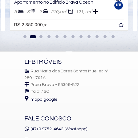
Apartamento no Edifício Brava Ocean
3
3
2
210,
m²
121,
m²
2
0
R$ 2.350.000,
00
LFB IMÓVEIS
Rua Maria das Dores Santos Mueller, nº
289 - 701A
Praia Brava - 88306-822
Itajaí /
SC
mapa google
FALE CONOSCO
(47) 9.9752-4642 (WhatsApp)