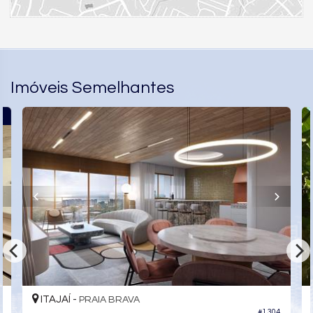
Imóveis Semelhantes
L
ITAJAÍ -
PRAIA BRAVA
#1.304