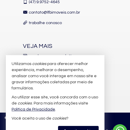
(47)
9.9752-4645
contato@lfbimoveis.com.br
trabalhe conosco
VEJA MAIS
receba nosso newsletter
Utilizamos
cookies
para oferecer melhor
indicadores financeiros
experiência, melhorar o desempenho,
analisar como você interage em nosso site e
cadastre seu imóvel
gravar informações coletadas por meio de
imóveis favoritos
formulários.
Ao utilizar esse site, você concorda com o uso
mapa de imóveis
de
cookies
. Para mais informações visite
Política de Privacidade
.
©
2026
CRECI/SC 6.388-J
Política de Privacidade
Você aceita o uso de
cookies
?