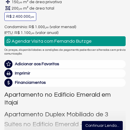
150,
m² de área privativa
00
200,
m² de área total
00
R$ 2.400.000,
00
Condomínio: R$ 1.000,
(valor mensal)
00
IPTU
: R$ 1.100,
(valor anual)
00
Agendar Visita com Fernando Butzge
Os preços, disponibilidades e condições de pagamento poderão ser alterados sem prévia
comunicação.
Adicionar aos Favoritos
Imprimir
Financiamentos
Apartamento no Edifício Emerald em
Itajaí
Apartamento Duplex Mobiliado de 3
Suítes no Edifício Emerald – Praia Brava,
Continuar Lendo...