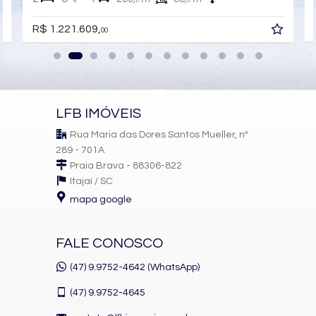
0
0
📞 Entre em contato para receber mais informações e
R$ 1.221.609,
00
condições exclusivas sobre o Fazenda Garden.
Características do Imóvel
Aquecimento de Água
LFB IMÓVEIS
Churrasqueira
Rua Maria das Dores Santos Mueller, nº
Piso Porcelanato
Piso Vinílico
289 - 701A
Infra para Ar Split
Praia Brava - 88306-822
Andar Alto
Itajaí /
SC
Vista Livre
mapa google
Acabamento em Gesso
Vista Panorâmica
Área de Serviço
Living
FALE CONOSCO
Sala de Estar
Sala de Jantar
(47) 9.9752-4642 (WhatsApp)
Cozinha
Lavabo
(47)
9.9752-4645
Características do Empreendimento