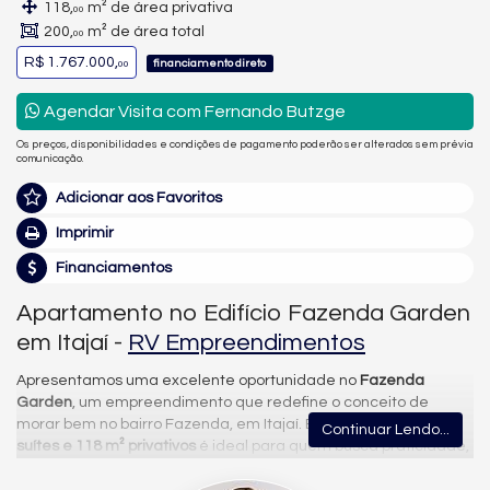
118,
m² de área privativa
00
200,
m² de área total
00
R$ 1.767.000,
financiamento direto
00
Agendar Visita com Fernando Butzge
Os preços, disponibilidades e condições de pagamento poderão ser alterados sem prévia
comunicação.
Adicionar aos Favoritos
Imprimir
Financiamentos
Apartamento no Edifício Fazenda Garden
em Itajaí -
RV Empreendimentos
Apresentamos uma excelente oportunidade no
Fazenda
Garden
, um empreendimento que redefine o conceito de
morar bem no bairro Fazenda, em Itajaí. Esta
unidade com 3
Continuar Lendo...
suítes e 118 m² privativos
é ideal para quem busca praticidade,
conforto e alto padrão em uma das localizações mais