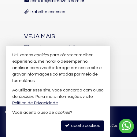
contato@lfbimoveis.com.br
Sauna
Bar
trabalhe conosco
Sala de Jogos
Salão de Festas
Piscina
Quadra Esportiva
VEJA MAIS
Espaço Fitness
Medidores Individuais
receba nosso newsletter
Captação de Água
Portão Eletrônico
Utilizamos
cookies
para oferecer melhor
indicadores financeiros
Playground
experiência, melhorar o desempenho,
Piscina Infantil
analisar como você interage em nosso site e
cadastre seu imóvel
Bicicletário
gravar informações coletadas por meio de
Gás Central
imóveis favoritos
Elevador
formulários.
Depósito
Ao utilizar esse site, você concorda com o uso
mapa de imóveis
Pìscina Térmica
de
cookies
. Para mais informações visite
Box de Praia
Hall Decorado e Mobiliado
Política de Privacidade
.
Infra para Veículos Elétricos
©
2026
CRECI/SC 6.388-J
Política de Privacidade
Você aceita o uso de
cookies
?
Lounge
Estar Social
Acessibilidade para PNE
aceito cookies
Site para imobiliárias
: Castel Digital