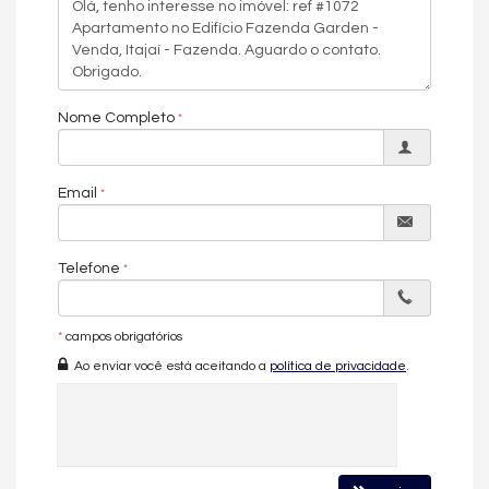
Diferenciais construtivos e de acabamento
Porcelanato nas áreas sociais
Piso vinílico nos dormitórios
Rebaixamento em gesso em toda a unidade
Nome Completo
Esquadrias com persianas integradas
Fechadura eletrônica
Email
Infraestrutura para aquecimento a gás
Infraestrutura para ar-condicionado tipo split
Telefone
Pré-automação residencial nas áreas sociais
Manta de atenuação acústica no piso
*
campos obrigatórios
Paredes internas em drywall com isolamento acústico
Ao enviar você está aceitando a
política de privacidade
.
🌿 FAZENDA GARDEN – LAZER, DESIGN
E SUSTENTABILIDADE