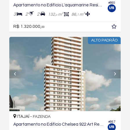
#869
Apartamento no Edifício L'aquamarine Residence
3
2
2
132,
m²
86,
m²
1
0
R$ 1.320.000,
00
ALTO PADRÃO
ITAJAÍ -
FAZENDA
#867
Apartamento no Edifício Chelsea 922 Art Residence