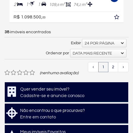
2
1
1
109,
m²
74,
m²
9
2
R$ 1.098.500,
00
38
imóveis encontrados
Exibir
24 POR PÁGINA
Ordenar por
DATA MAIS RECENTE
‹
1
2
›
(nenhuma avaliação)
Quer vender seu imóvel?
Cadastre-se e anuncie conosco
Não encontrou o que procurava?
Entre em contato
Meus imóveis Favoritos