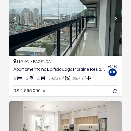
ITAJAÍ -
FAZENDA
#1.130
Apartamento no Edifício Lago Moraine Residencial
2
3
2
143,
m²
83,
m²
5
4
R$ 1.596.000,
00