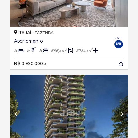
ITAJAÍ -
FAZENDA
#505
Apartamento
3
5
5
556,
m²
328,
m²
9
0
R$ 6.990.000,
00