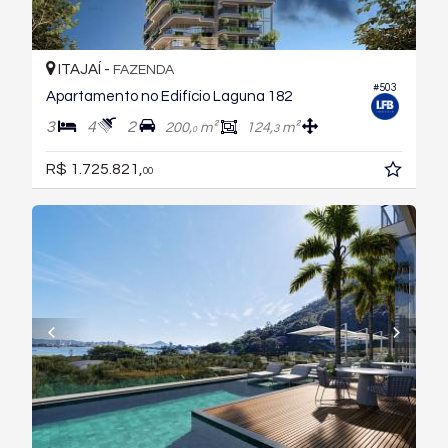
ITAJAÍ -
FAZENDA
#503
Apartamento no Edifício Laguna 182
3
4
2
200,
m²
124,
m²
3
0
R$ 1.725.821,
00