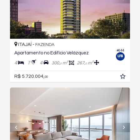
ITAJAÍ -
FAZENDA
#644
Apartamento no Edifício Velázquez
4
1
4
300,
m²
267,
m²
0
0
R$ 5.720.004,
00