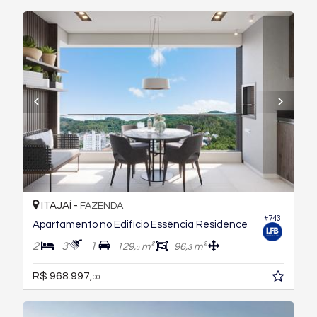
ITAJAÍ -
FAZENDA
#743
Apartamento no Edifício Essência Residence
2
3
1
129,
m²
96,
m²
3
0
R$ 968.997,
00