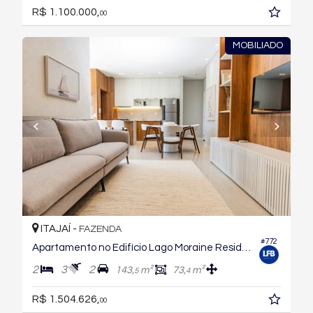
R$ 1.100.000,
00
MOBILIADO
ITAJAÍ -
FAZENDA
#772
Apartamento no Edifício Lago Moraine Residencial
2
3
2
143,
m²
73,
m²
5
4
R$ 1.504.626,
00