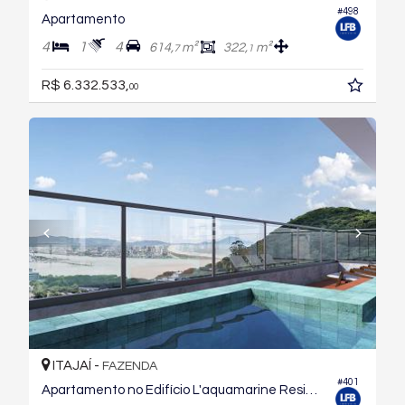
#498
Apartamento
4
1
4
614,
m²
322,
m²
7
1
R$ 6.332.533,
00
ITAJAÍ -
FAZENDA
#401
Apartamento no Edifício L'aquamarine Residence