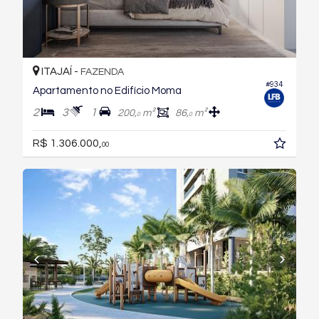
ITAJAÍ -
FAZENDA
#934
Apartamento no Edifício Moma
2
3
1
200,
m²
86,
m²
0
0
R$ 1.306.000,
00