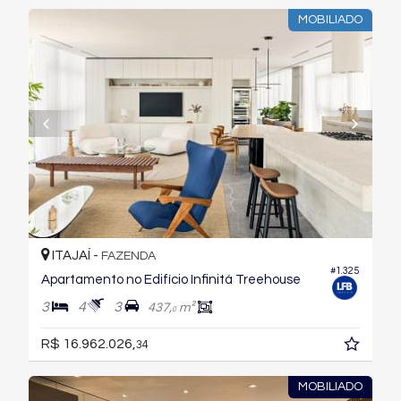
MOBILIADO
ITAJAÍ -
FAZENDA
#1.325
Apartamento no Edifício Infinitá Treehouse
3
4
3
437,
m²
0
R$ 16.962.026,
34
MOBILIADO