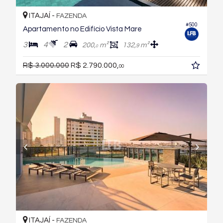
ITAJAÍ -
FAZENDA
#500
Apartamento no Edifício Vista Mare
3
4
2
200,
m²
132,
m²
9
0
R$ 3.000.000
R$ 2.790.000,
00
ITAJAÍ -
FAZENDA