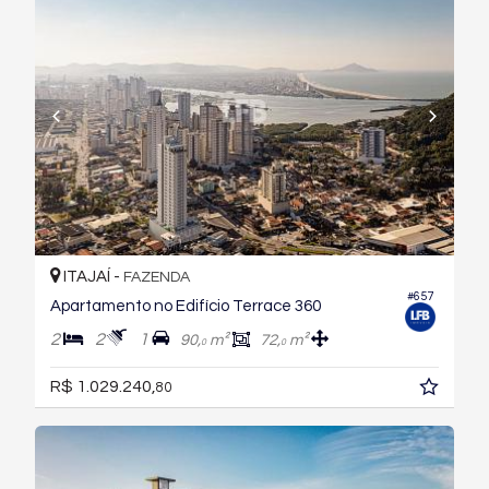
ITAJAÍ -
FAZENDA
#657
Apartamento no Edifício Terrace 360
2
2
1
90,
m²
72,
m²
0
0
R$ 1.029.240,
80