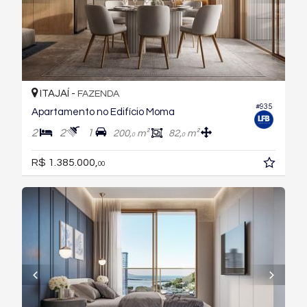
ITAJAÍ -
FAZENDA
#935
Apartamento no Edifício Moma
2
2
1
200,
m²
82,
m²
0
0
R$ 1.385.000,
00