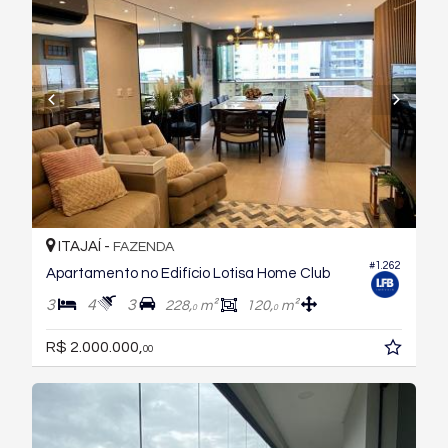
ITAJAÍ -
FAZENDA
#1.262
Apartamento no Edifício Lotisa Home Club
3
4
3
228,
m²
120,
m²
0
0
R$ 2.000.000,
00