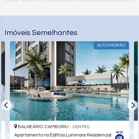
Imóveis Semelhantes
ALTO PADRÃO
BALNEÁRIO CAMBORIÚ -
CENTRO
3
#858
Apartamento no Edifício Luminare Residencial