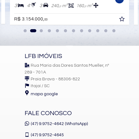
3
4
3
240,
m²
160,
m²
0
0
R$ 3.154.000,
00
LFB IMÓVEIS
Rua Maria das Dores Santos Mueller, nº
289 - 701A
Praia Brava - 88306-822
Itajaí /
SC
mapa google
FALE CONOSCO
(47) 9.9752-4642 (WhatsApp)
(47)
9.9752-4645