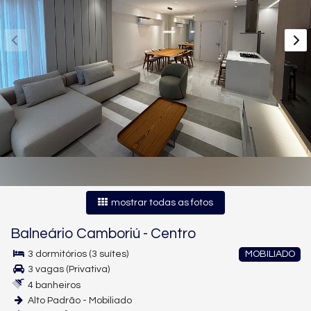
mostrar todas as fotos
Balneário Camboriú
-
Centro
3 dormitórios (3 suítes)
MOBILIADO
3 vagas (Privativa)
4 banheiros
Alto Padrão - Mobiliado