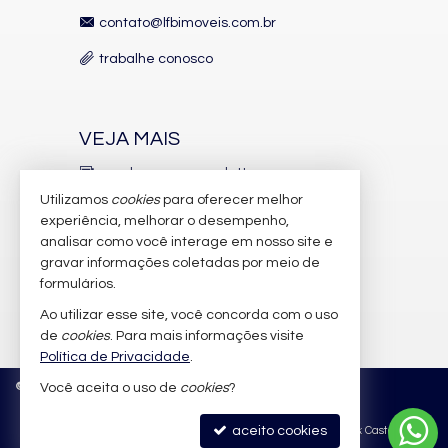
contato@lfbimoveis.com.br
trabalhe conosco
VEJA MAIS
receba nosso newsletter
Utilizamos
cookies
para oferecer melhor
indicadores financeiros
experiência, melhorar o desempenho,
analisar como você interage em nosso site e
cadastre seu imóvel
gravar informações coletadas por meio de
imóveis favoritos
formulários.
Ao utilizar esse site, você concorda com o uso
mapa de imóveis
de
cookies
. Para mais informações visite
Política de Privacidade
.
©
2026
CRECI/SC 6.388-J
Política de Privacidade
Você aceita o uso de
cookies
?
aceito cookies
Site para imobiliárias
: Castel Digital