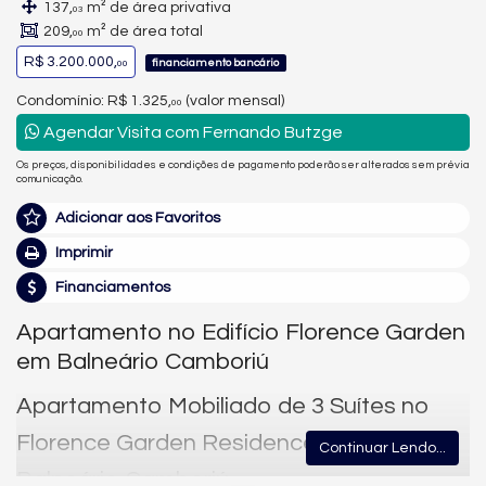
137,
m² de área privativa
03
209,
m² de área total
00
R$ 3.200.000,
financiamento bancário
00
Condomínio: R$ 1.325,
(valor mensal)
00
Agendar Visita com Fernando Butzge
Os preços, disponibilidades e condições de pagamento poderão ser alterados sem prévia
comunicação.
Adicionar aos Favoritos
Imprimir
Financiamentos
Apartamento no Edifício Florence Garden
em Balneário Camboriú
Apartamento Mobiliado de 3 Suítes no
Florence Garden Residence – Centro,
Continuar Lendo...
Balneário Camboriú