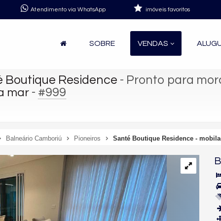
Atendimento via WhatsApp
imóveis favoritos
SOBRE
VENDAS
ALUG
é Boutique Residence
- Pronto para mor
-
#999
ta mar
Balneário Camboriú
Pioneiros
Santé Boutique Residence - mobila
B