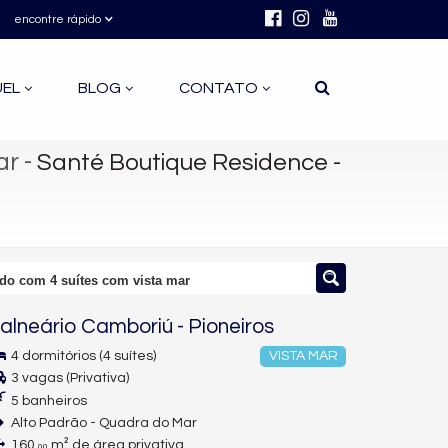
encontre rápido
UEL
BLOG
CONTATO
ar
-
Santé Boutique Residence -
do com 4 suítes com vista mar
alneário Camboriú
-
Pioneiros
4 dormitórios (4 suítes)
VISTA MAR
3 vagas (Privativa)
5 banheiros
Alto Padrão - Quadra do Mar
160,
m² de área privativa
00