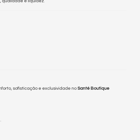
 qualidade e liquidez.
forto, sofisticação e exclusividade no
Santé Boutique
.