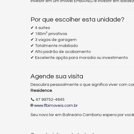
Investir em um imóvel EMBRAED é investir em solidez,
Por que escolher esta unidade?
✔ 4 suítes
✔ 160m² privativos
✔ 3 vagas de garagem
✔ Totalmente mobiliado
✔ Alto padrão de acabamento
✔ Excelente opção para moradia ou investimento
Agende sua visita
Descubra pessoalmente o que significa viver com con
Residence
.
📞 47 99752-4645
🌐
www.lfbimoveis.com.br
Seu novo lar em Balneário Camboriú espera por você