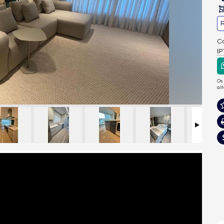
R
Co
I
Os
al