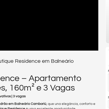
utique Residence em Balneário
dence – Apartamento
es, 160m² e 3 Vagas
vativos | 3 vagas
adrão em Balneário Camboriú
, que una elegância, conforto e
ique Residence
é uma excelente oportunidade.