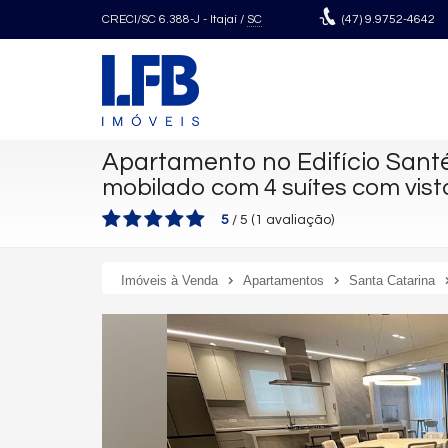
CRECI/SC 6.388-J
- Itajaí /
SC
(47)
9.9752-4642
Apartamento no Edifício Sant
mobilado com 4 suítes com vis
5
/
5
(
1
avaliação)
Imóveis à Venda
Apartamentos
Santa Catarina