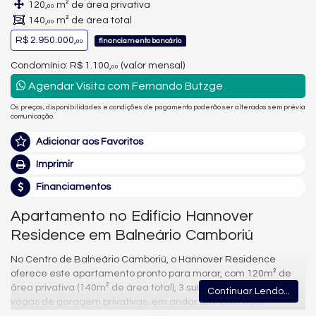
120,
m² de área privativa
00
140,
m² de área total
00
R$ 2.950.000,
financiamento bancário
00
Condomínio: R$ 1.100,
(valor mensal)
00
Agendar Visita com Fernando Butzge
Os preços, disponibilidades e condições de pagamento poderão ser alterados sem prévia
comunicação.
Adicionar aos Favoritos
Imprimir
Financiamentos
Apartamento no Edifício Hannover
Residence em Balneário Camboriú
No Centro de Balneário Camboriú, o Hannover Residence
oferece este apartamento pronto para morar, com 120m² de
área privativa (140m² de área total), 3 suítes, 4 banheiros e 2
Continuar Lendo...
vagas de garagem privativas, em andar alto com vista