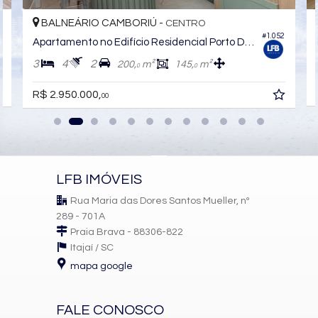
BALNEÁRIO CAMBORIÚ -
CENTRO
3
#1.052
Apartamento no Edifício Residencial Porto Di Napoli
3
4
2
200,
m²
145,
m²
0
0
R$ 2.950.000,
00
LFB IMÓVEIS
Rua Maria das Dores Santos Mueller, nº
289 - 701A
Praia Brava - 88306-822
Itajaí /
SC
mapa google
FALE CONOSCO