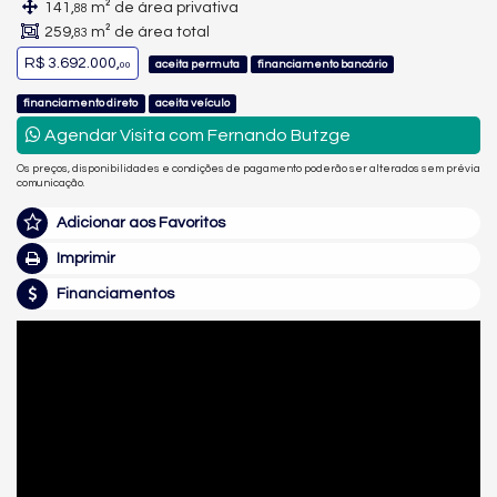
141,
m² de área privativa
88
259,
m² de área total
83
R$ 3.692.000,
aceita permuta
financiamento bancário
00
financiamento direto
aceita veículo
Agendar Visita com Fernando Butzge
Os preços, disponibilidades e condições de pagamento poderão ser alterados sem prévia
comunicação.
Adicionar aos Favoritos
Imprimir
Financiamentos