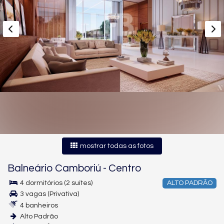
mostrar todas as fotos
Balneário Camboriú
-
Centro
4 dormitórios (2 suítes)
ALTO PADRÃO
3 vagas (Privativa)
4 banheiros
Alto Padrão