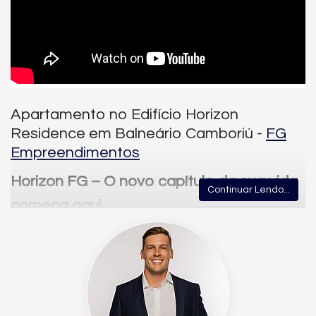
Apartamento no Edifício Horizon
Residence em Balneário Camboriú -
FG
Empreendimentos
Horizon FG – O novo capítulo da sua vida
Continuar Lendo...
começa aqui
Se você busca um apartamento na planta que una localização
estratégica, conforto absoluto e a qualidade inconfundível
da
FG Empreendimentos
, o
Horizon
em Balneário Camboriú é a
escolha perfeita.
Situado no
Centro da cidade
, ele oferece a conveniência de
estar cercado por tudo o que faz parte da sua rotina: escolas,
mercados, hospitais, shoppings, serviços e as melhores opções