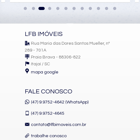
Sauna úmida
Espaço beauty
Sala de massagem
Hidromassagem
LFB IMÓVEIS
Spa
Rua Maria das Dores Santos Mueller, nº
Uma estrutura completa para quem deseja viver com mais
289 - 701A
saúde, tranquilidade e diversão.
Praia Brava - 88306-822
Itajaí /
SC
mapa google
🌆
Localização que valoriza tempo,
conforto e investimentos
FALE CONOSCO
Morar no Horizon é ter conveniência em cada detalhe: fazer
(47) 9.9752-4642 (WhatsApp)
tudo a pé, otimizar sua rotina e viver próximo das melhores
funcionalidades do Centro.
(47)
9.9752-4645
Além de tudo, trata-se de uma região de alta valorização, ideal
tanto para morar quanto para investir.
contato@lfbimoveis.com.br
trabalhe conosco