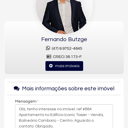
No empreendimento mais aguardado da FG
Empreendimentos, esta
unidade diferenciada
do
Iconic
Tower
se destaca como uma das plantas mais impressionantes
e desejadas do projeto.
Com
221,78 m² privativos
e
366,21 m² de área total
, este
apartamento oferece amplitude rara na região central e uma
Fernando Butzge
experiência de moradia incomparável.
(47) 9.9752-4645
Um imóvel pensado para quem exige espaço, conforto,
CRECI 38.173-F
sofisticação e a sensação única de viver em um endereço de
prestígio — a icônica
Rua 1500
, a poucos metros da praia.
mais imóveis
✨
Destaques da Unidade Diferenciada
Mais informações sobre este imóvel
221,78 m² de área privativa
— planta ampla, fluida e
altamente valorizada
Mensagem
366,21 m² de área total
Layout generoso com ambientes sociais integrados
Pé-direito elevado que reforça a sensação de amplitude