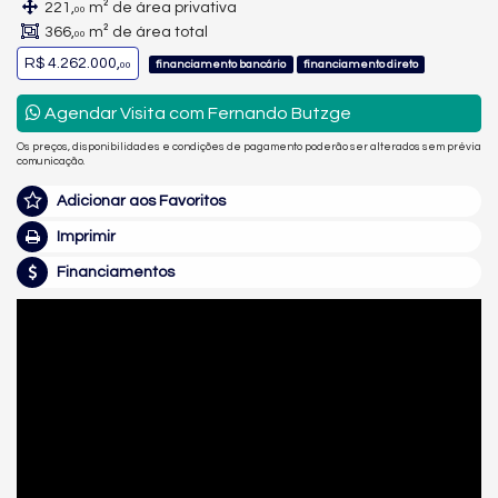
221,
m² de área privativa
00
366,
m² de área total
00
R$ 4.262.000,
financiamento bancário
financiamento direto
00
Agendar Visita com Fernando Butzge
Os preços, disponibilidades e condições de pagamento poderão ser alterados sem prévia
comunicação.
Adicionar aos Favoritos
Imprimir
Financiamentos