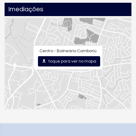
Fachada de design contemporâneo
Imediações
34 mil m² de área construída
Projeto arquitetônico sofisticado que valoriza toda a rua
1500
Um empreendimento que já nasce como referência no skyline
de Balneário Camboriú.
Centro - Balneário Camboriú
toque para ver no mapa
🏊‍♂️
Lazer Premium com Mais de 2.400 m²
Todas as áreas são entregues mobiliadas, equipadas e
climatizadas:
Terraço com piscina
Bar da piscina
2 quiosques gourmet
Lounge externo
Quadra poliesportiva