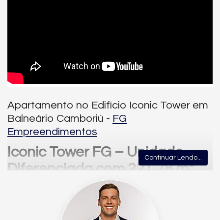
Apartamento no Edifício Iconic Tower em
Balneário Camboriú -
FG
Empreendimentos
Iconic Tower FG – Unidade
Continuar Lendo...
Diferenciada com 221,78 m²
Privativos | Exclusividade
Máxima no Centro de
Balneário Camboriú