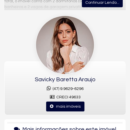
total, o imóvel conta com 2 dormitórios (sendo 1 suíte), 3
Continuar Lendo...
banheiros e 2 vagas de garagem privativas, além de já estar
completamente mobiliado e decorado.
O living integra sala de estar e sala de jantar em um ambiente
amplo de dois espaços, com sacada integrada e sacada com
churrasqueira para momentos de lazer. A cozinha, o lavabo e a
área de serviço complementam a proposta funcional, com
acabamento em gesso, piso porcelanato e vinílico, móveis
planejados, aquecimento de água e ar condicionado.
O Edifício Ilha dos Amores conta com salão de festas, sala de
jogos, elevador, hall decorado e mobiliado, portão eletrônico,
câmeras de segurança, gás central e entrada para banhistas,
com medidores individuais para mais praticidade no dia a dia.
Savicky Baretta Araujo
Localizado na Rua Miguel Francisco Borges, na Praia Brava, o
(47) 9.9629-6296
imóvel é uma ótima opção para quem deseja viver perto do
CRECI 49633
mar em um dos bairros mais procurados de Itajaí. Valor de
venda: R$ 2.230.000,00.
mais imóveis
Características do Imóvel
Aquecimento de Água
Mais informações sobre este imóvel
Ar Condicionado