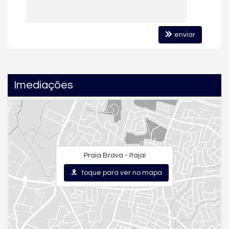
Hall Decorado e Mobiliado
enviar
Imediações
Praia Brava - Itajaí
toque para ver no mapa