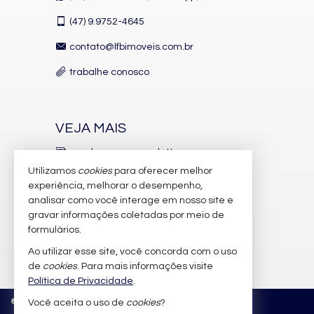
(47)
9.9752-4645
contato@lfbimoveis.com.br
trabalhe conosco
VEJA MAIS
receba nosso newsletter
Utilizamos
cookies
para oferecer melhor
indicadores financeiros
experiência, melhorar o desempenho,
analisar como você interage em nosso site e
cadastre seu imóvel
gravar informações coletadas por meio de
imóveis favoritos
formulários.
Ao utilizar esse site, você concorda com o uso
mapa de imóveis
de
cookies
. Para mais informações visite
Política de Privacidade
.
©
2026
CRECI/SC 6.388-J
Política de Privacidade
Você aceita o uso de
cookies
?