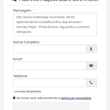
Churrasqueira
Piso Porcelanato
Mensagem
Piso Vinílico
Decorado
Acabamento em Gesso
Móveis Planejados
Área de Serviço
Living
Sacada com Churrasqueira
Nome Completo
Sala de Estar
Sala de Jantar
Sala para 2 Ambientes
Cozinha
Email
Sacada Integrada
Lavabo
Características do Empreendimento
Telefone
Sala de Jogos
Salão de Festas
Medidores Individuais
Portão Eletrônico
*
campos obrigatórios
Câmeras de Segurança
Ao enviar você está aceitando a
política de privacidade
.
Gás Central
Elevador
Entrada para Banhistas