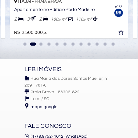
ITAJAÍ -
PRAIA BRAVA
#155
Apartamento no Edifício Porto Madeiro
2
3
2
180,
m²
116,
m²
0
0
R$ 2.500.000,
00
LFB IMÓVEIS
Rua Maria das Dores Santos Mueller, nº
289 - 701A
Praia Brava - 88306-822
Itajaí /
SC
mapa google
FALE CONOSCO
(47) 9.9752-4642 (WhatsApp)