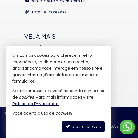
contato@lfbimoveis.com.br
Gás Central
Elevador
trabalhe conosco
Pet Place
Mini Mercado
Espaço Zen
Pìscina Térmica
VEJA MAIS
Entrada para Banhistas
Box de Praia
receba nosso newsletter
Hall Decorado e Mobiliado
Infra para Veículos Elétricos
Utilizamos
cookies
para oferecer melhor
indicadores financeiros
experiência, melhorar o desempenho,
analisar como você interage em nosso site e
cadastre seu imóvel
gravar informações coletadas por meio de
imóveis favoritos
formulários.
Ao utilizar esse site, você concorda com o uso
mapa de imóveis
de
cookies
. Para mais informações visite
Política de Privacidade
.
©
2026
CRECI/SC 6.388-J
Política de Privacidade
Você aceita o uso de
cookies
?
aceito cookies
Site para imobiliárias
: Castel Digital