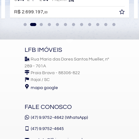
Sala de Jantar
Sala para 2 Ambientes
R$ 2.699.197,
00
Cozinha
Lavabo
Sacada Técnica
Banheiro Social
Características do Empreendimento
Sala de Jogos
LFB IMÓVEIS
Salão de Festas
Piscina
Rua Maria das Dores Santos Mueller, nº
Quadra Esportiva
289 - 701A
Spa
Praia Brava - 88306-822
Espaço Gourmet
Itajaí /
SC
Espaço Fitness
Portaria 24h
mapa google
Medidores Individuais
Captação de Água
Portão Eletrônico
FALE CONOSCO
Playground
Brinquedoteca
(47) 9.9752-4642 (WhatsApp)
Automação Predial
Piscina Infantil
(47)
9.9752-4645
Bicicletário
Câmeras de Segurança