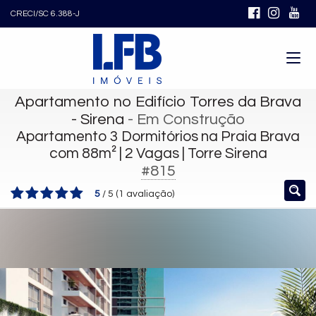
CRECI/SC 6.388-J
Apartamento no Edifício Torres da Brava
- Sirena
- Em Construção
Apartamento 3 Dormitórios na Praia Brava
com 88m² | 2 Vagas | Torre Sirena
#815
5
/
5
(
1
avaliação)