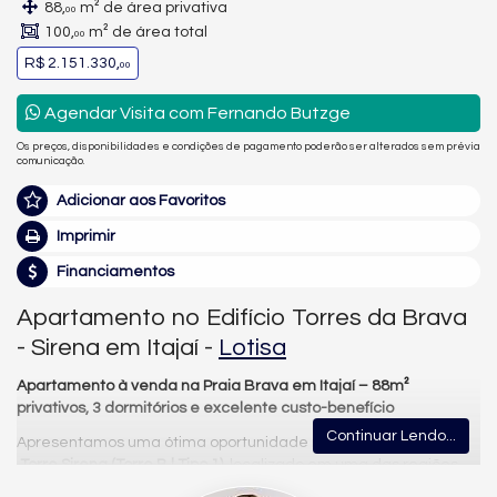
88,
m² de área privativa
00
100,
m² de área total
00
R$ 2.151.330,
00
Agendar Visita com Fernando Butzge
Os preços, disponibilidades e condições de pagamento poderão ser alterados sem prévia
comunicação.
Adicionar aos Favoritos
Imprimir
Financiamentos
Apartamento no Edifício Torres da Brava
- Sirena em Itajaí -
Lotisa
Apartamento à venda na Praia Brava em Itajaí – 88m²
privativos, 3 dormitórios e excelente custo-benefício
Continuar Lendo...
Apresentamos uma ótima oportunidade no Torres da Brava –
Torre Sirena (Torre B | Tipo 1)
, localizado em uma das regiões
mais desejadas do litoral catarinense: a Praia Brava.