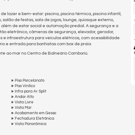
azer e bem-estar: piscina, piscina térmica, piscina infantil,
 salão de festas, sala de jogos, lounge, quiosque externo,
r, além de estar social e automação predial. A segurança e a
rtão eletrônico, câmeras de segurança, elevador, gerador,
 e infraestrutura para veículos elétricos, com acessibilidade
*
io e entrada para banhistas com box de praia.
nte ao mar no Centro de Balneário Camboriú.
Piso Porcelanato
Piso Vinílico
Infra para Ar Split
Andar Alto
Vista Livre
Vista Mar
Acabamento em Gesso
Fechadura Eletrônica
Vista Panorâmica