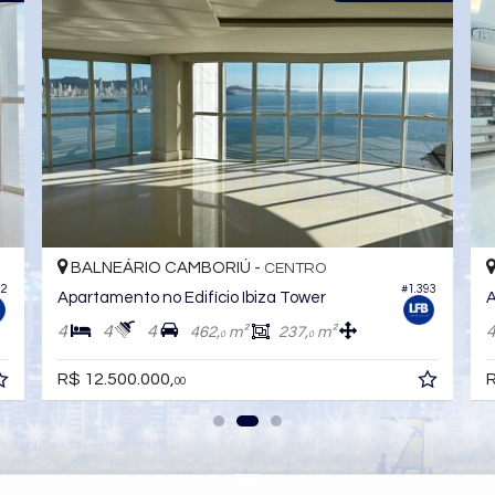
BALNEÁRIO CAMBORIÚ -
O
CENTRO
#301
ers
Apartamento no Edifício Ibiza Towers
4
5
4
m²
464,
m²
238,
m²
0
0
R$ 13.100.000,
00