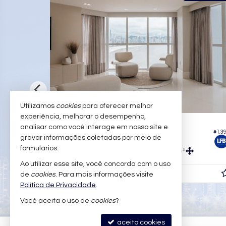
Utilizamos
cookies
para oferecer melhor
experiência, melhorar o desempenho,
 -
BALNEÁRIO CAMBORIÚ -
CENTRO
CENTR
analisar como você interage em nosso site e
#495
biza Towers
Apartamento no Edifício Ibiza Tow
gravar informações coletadas por meio de
formulários.
4
5
4
238,
m²
462,
m²
233,
0
0
0
Ao utilizar esse site, você concorda com o uso
R$ 13.200.000,
de
cookies
. Para mais informações visite
00
Política de Privacidade
.
Você aceita o uso de
cookies
?
aceito cookies