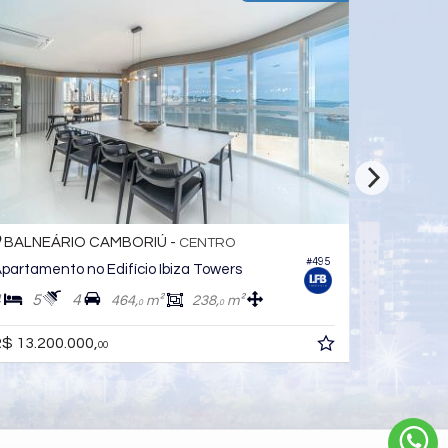
BALNEÁRIO CAMBORIÚ -
CENTRO
#188
#1.389
Apartamento no Edifício Ibiza Towers
4
4
4
462,
m²
237,
m²
0
0
R$ 13.600.000,
00