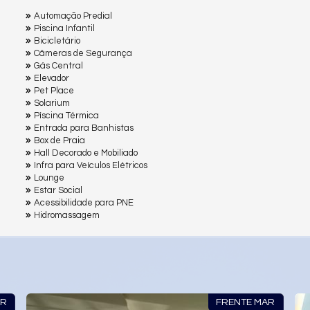
Automação Predial
Piscina Infantil
Bicicletário
Câmeras de Segurança
Gás Central
Elevador
Pet Place
Solarium
Pìscina Térmica
Entrada para Banhistas
Box de Praia
Hall Decorado e Mobiliado
Infra para Veículos Elétricos
Lounge
Estar Social
Acessibilidade para PNE
Hidromassagem
FRENTE MAR
FREN