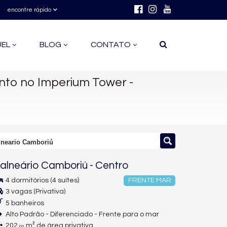
encontre rápido
UEL
BLOG
CONTATO
to no Imperium Tower -
lneario Camboriú
alneário Camboriú
-
Centro
4 dormitórios (4 suítes)
FRENTE MAR
3 vagas (Privativa)
5 banheiros
Alto Padrão - Diferenciado - Frente para o mar
202,
m² de área privativa
00