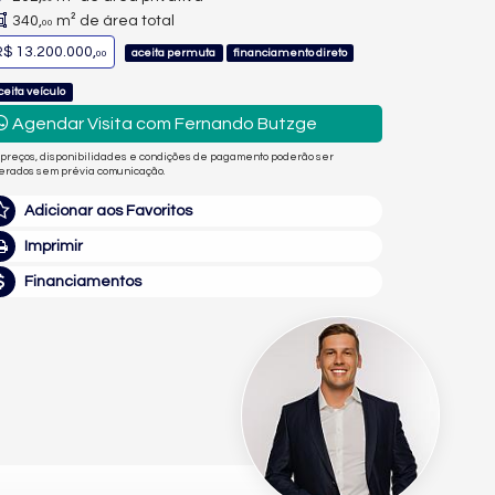
340,
m² de área total
00
$ 13.200.000,
aceita permuta
financiamento direto
00
ceita veículo
Agendar Visita com Fernando Butzge
 preços, disponibilidades e condições de pagamento poderão ser
terados sem prévia comunicação.
Adicionar aos Favoritos
Imprimir
Financiamentos