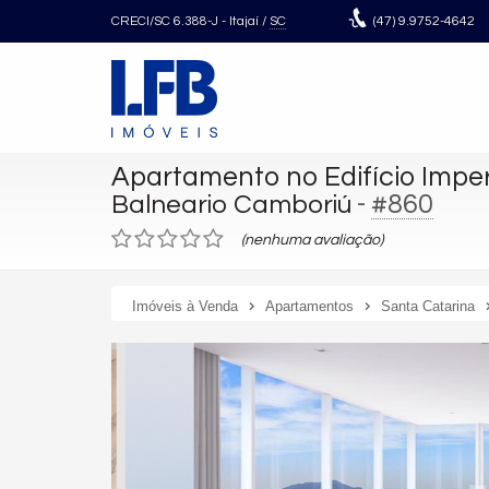
CRECI/SC 6.388-J
- Itajaí /
SC
(47)
9.9752-4642
Apartamento no Edifício Impe
-
#860
Balneario Camboriú
(nenhuma avaliação)
Imóveis à Venda
Apartamentos
Santa Catarina