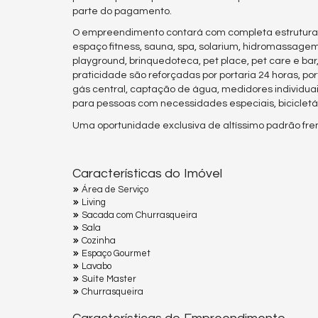
parte do pagamento.
O empreendimento contará com completa estrutura de l
espaço fitness, sauna, spa, solarium, hidromassagem,
playground, brinquedoteca, pet place, pet care e ba
praticidade são reforçadas por portaria 24 horas, po
gás central, captação de água, medidores individuais
para pessoas com necessidades especiais, bicicletár
Uma oportunidade exclusiva de altíssimo padrão fre
Características do Imóvel
Área de Serviço
Living
Sacada com Churrasqueira
Sala
Cozinha
Espaço Gourmet
Lavabo
Suíte Master
Churrasqueira