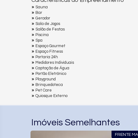
Características do Empreendimento
Sauna
Bar
Gerador
Sala de Jogos
Salão de Festas
Piscina
Spa
Espaço Gourmet
Espaço Fitness
Portaria 24h
Medidores Individuais
Captação de Água
Portão Eletrônico
Playground
Brinquedoteca
Pet Care
Quiosque Externo
Imóveis Semelhantes
FRENTE MAR