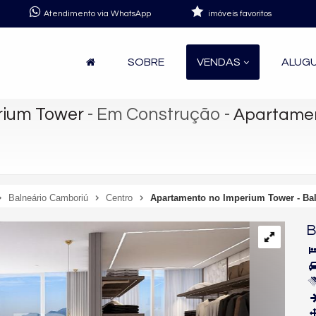
Atendimento via WhatsApp
imóveis favoritos
SOBRE
VENDAS
ALUG
rium Tower
- Em Construção
-
Apartamen
Balneário Camboriú
Centro
Apartamento no Imperium Tower - Ba
B