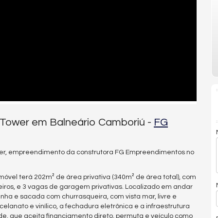
 Tower em Balneário Camboriú -
FG
wer, empreendimento da construtora FG Empreendimentos no
óvel terá 202m² de área privativa (340m² de área total), com
heiros, e 3 vagas de garagem privativas. Localizado em andar
ozinha e sacada com churrasqueira, com vista mar, livre e
anato e vinílico, a fechadura eletrônica e a infraestrutura
de, que aceita financiamento direto, permuta e veículo como