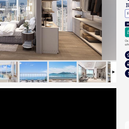
R
a
Os
al