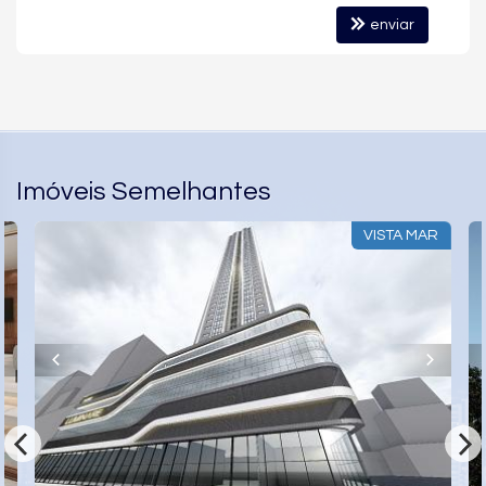
hidromassagem, espaços gourmet, playground, espaço bebê,
enviar
solarium e áreas de convivência cuidadosamente inseridas
entre a vegetação preservada.
Além da estética e da experiência, o Kariió incorpora soluções
construtivas que reforçam seu posicionamento de longo prazo:
esquadrias em PVC embutidas, projeto acústico completo,
infraestrutura para carregamento de veículos elétricos,
reaproveitamento de águas pluviais, telhados verdes,
Imóveis Semelhantes
eficiência térmica e energética, além de sistemas avançados
de segurança e concierge dedicado.
VISTA MAR
Mais do que um empreendimento de alto padrão, o Kariió
representa um novo conceito de moradia no Estaleiro: baixa
densidade, privacidade, integração ambiental e arquitetura
autoral em uma das últimas regiões verdadeiramente
preservadas do litoral catarinense.
Alguns empreendimentos impressionam pelas imagens. Outros
revelam seu verdadeiro valor apenas quando são vividos.
Se você deseja conhecer mais detalhes sobre o Kariió, suas