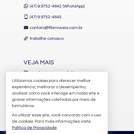
Cozinha
(47) 9.9752-4642 (WhatsApp)
Lavabo
Sacada Técnica
(47)
9.9752-4645
Sala de TV
Sala para 3 Ambientes
contato@lfbimoveis.com.br
Suíte Master
Características do Empreendimento
trabalhe conosco
Sauna
Gerador
Sala de Jogos
Salão de Festas
VEJA MAIS
Piscina
Spa
receba nosso newsletter
Espaço Gourmet
Utilizamos
cookies
para oferecer melhor
Espaço Fitness
indicadores financeiros
Medidores Individuais
experiência, melhorar o desempenho,
Captação de Água
analisar como você interage em nosso site e
cadastre seu imóvel
Portão Eletrônico
gravar informações coletadas por meio de
Playground
imóveis favoritos
formulários.
Automação Predial
Piscina Infantil
Ao utilizar esse site, você concorda com o uso
mapa de imóveis
Bicicletário
de
cookies
. Para mais informações visite
Câmeras de Segurança
Política de Privacidade
.
Gás Central