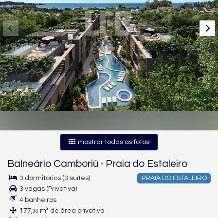
mostrar todas as fotos
Balneário Camboriú
-
Praia do Estaleiro
3 dormitórios (3 suítes)
PRAIA DO ESTALEIRO
3 vagas (Privativa)
4 banheiros
177,
m² de área privativa
30