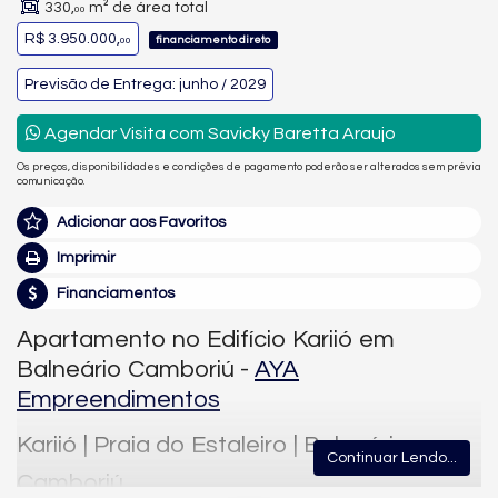
330,
m² de área total
00
R$ 3.950.000,
financiamento direto
00
Previsão de Entrega: junho / 2029
Agendar Visita com Savicky Baretta Araujo
Os preços, disponibilidades e condições de pagamento poderão ser alterados sem prévia
comunicação.
Adicionar aos Favoritos
Imprimir
Financiamentos
Apartamento no Edifício Kariió em
Balneário Camboriú -
AYA
Empreendimentos
Kariió | Praia do Estaleiro | Balneário
Continuar Lendo...
Camboriú