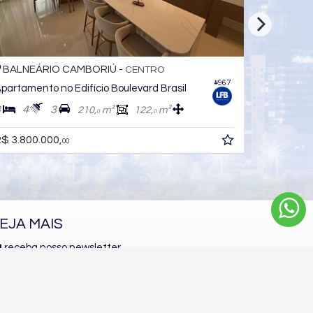
BALNEÁRIO CAMBORIÚ -
BALNEÁ
CENTRO
#967
partamento no Edifício Boulevard Brasil
Apartamen
3
4
3
3
4
210,
m²
122,
m²
0
0
$ 3.800.000,
R$ 3.868.
00
EJA MAIS
receba nosso newsletter
indicadores financeiros
cadastre seu imóvel
mapa de imóveis