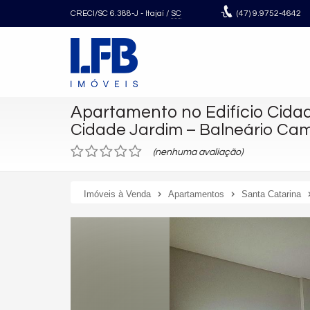
CRECI/SC 6.388-J
- Itajaí /
SC
(47)
9.9752-4642
Apartamento no Edifício Cida
Cidade Jardim – Balneário Ca
(nenhuma avaliação)
Imóveis à Venda
Apartamentos
Santa Catarina