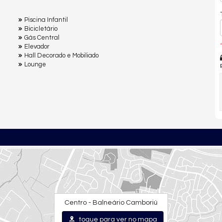
Piscina Infantil
Bicicletário
Gás Central
*
Elevador
Hall Decorado e Mobiliado
Lounge
Centro - Balneário Camboriú
toque para ver no mapa