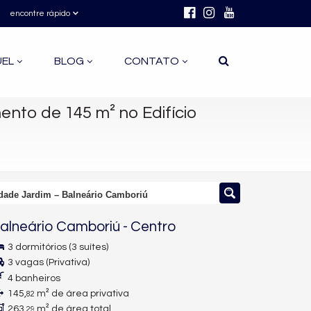
encontre rápido
UEL
BLOG
CONTATO
nto de 145 m² no Edifício
idade Jardim – Balneário Camboriú
alneário Camboriú
-
Centro
3 dormitórios (3 suítes)
3 vagas (Privativa)
4 banheiros
145,
m² de área privativa
82
263,
m² de área total
29