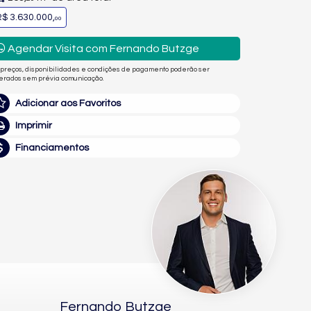
$ 3.630.000,
00
Agendar Visita com Fernando Butzge
 preços, disponibilidades e condições de pagamento poderão ser
terados sem prévia comunicação.
Adicionar aos Favoritos
Imprimir
Financiamentos
Fernando Butzge