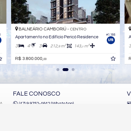
BALNEÁRIO CAMBORIÚ -
CENTRO
1
#1.166
Apartamento no Edifício Pericó Residence
A
3
4
3
212,
m²
143,
m²
9
0
R$ 3.800.000,
R
00
FALE CONOSCO
V
1A
(47) 9.9752-4642 (WhatsApp)
(47)
9.9752-4645
contato@lfbimoveis.com.br
trabalhe conosco