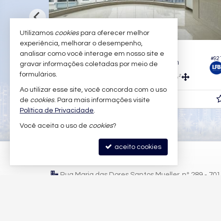
Utilizamos
cookies
para oferecer melhor
experiência, melhorar o desempenho,
BALNEÁRIO CAMBORIÚ -
CENTRO
analisar como você interage em nosso site e
#1.082
#92
Apartamento no Edifício La Madeson
gravar informações coletadas por meio de
formulários.
3
4
3
241,
m²
138,
m²
0
0
Ao utilizar esse site, você concorda com o uso
R$ 3.790.000,
de
cookies
. Para mais informações visite
00
Política de Privacidade
.
Você aceita o uso de
cookies
?
aceito cookies
LFB IMÓVEIS
Rua Maria das Dores Santos Mueller, nº 289 - 70
Praia Brava - 88306-822
Itajaí /
SC
mapa google