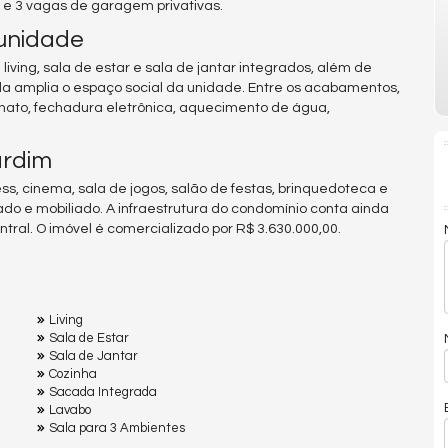
os e 3 vagas de garagem privativas.
unidade
iving, sala de estar e sala de jantar integrados, além de
da amplia o espaço social da unidade. Entre os acabamentos,
ato, fechadura eletrônica, aquecimento de água,
ardim
ess, cinema, sala de jogos, salão de festas, brinquedoteca e
do e mobiliado. A infraestrutura do condomínio conta ainda
entral. O imóvel é comercializado por R$ 3.630.000,00.
Living
Sala de Estar
Sala de Jantar
Cozinha
Sacada Integrada
Lavabo
Sala para 3 Ambientes