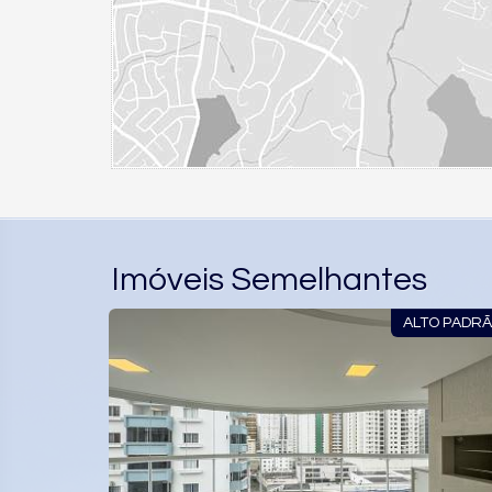
Imóveis Semelhantes
MOBILIADO
ALTO PADR