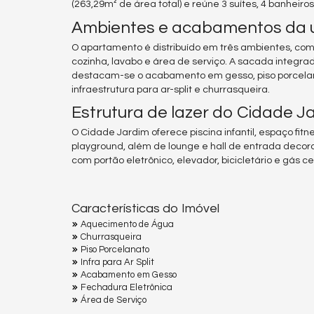
(263,29m² de área total) e reúne 3 suítes, 4 banheir
Ambientes e acabamentos da 
O apartamento é distribuído em três ambientes, com l
cozinha, lavabo e área de serviço. A sacada integra
destacam-se o acabamento em gesso, piso porcelan
infraestrutura para ar-split e churrasqueira.
Estrutura de lazer do Cidade J
O Cidade Jardim oferece piscina infantil, espaço fitn
playground, além de lounge e hall de entrada decora
com portão eletrônico, elevador, bicicletário e gás c
Características do Imóvel
Aquecimento de Água
Churrasqueira
Piso Porcelanato
Infra para Ar Split
Acabamento em Gesso
Fechadura Eletrônica
Área de Serviço