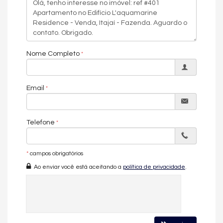
Características do Imóvel
Aquecimento de Água
Churrasqueira
Piso Porcelanato
Nome Completo
Piso Vinílico
Infra para Ar Split
Acabamento em Gesso
Fechadura Eletrônica
Email
Área de Serviço
Living
Sacada com Churrasqueira
Telefone
Sala
Cozinha
Lavabo
*
campos obrigatórios
Características do Empreendimento
Sala de Jogos
Ao enviar você está aceitando a
política de privacidade
.
Salão de Festas
Piscina
Espaço Gourmet
Espaço Fitness
Portaria 24h
Medidores Individuais