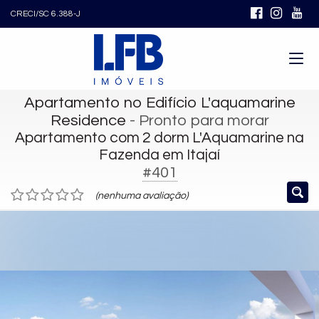
CRECI/SC 6.388-J
Apartamento no Edifício L'aquamarine
Residence
- Pronto para morar
Apartamento com 2 dorm L'Aquamarine na
Fazenda em Itajaí
#401
(nenhuma avaliação)