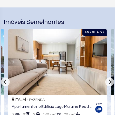
Imóveis Semelhantes
MOBILIADO
ITAJAÍ -
FAZENDA
#772
Apartamento no Edifício Lago Moraine Residencial
2
3
2
143,
m²
73,
m²
5
4