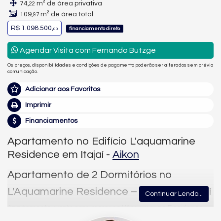
74,
m² de área privativa
22
109,
m² de área total
97
R$ 1.098.500,
financiamento direto
00
Agendar Visita com Fernando Butzge
Os preços, disponibilidades e condições de pagamento poderão ser alterados sem prévia
comunicação.
Adicionar aos Favoritos
Imprimir
Financiamentos
Apartamento no Edifício L'aquamarine
Residence em Itajaí -
Aikon
Apartamento de 2 Dormitórios no
L'Aquamarine Residence – Fazenda, Itajaí
Continuar Lendo...
Apartamento pronto para morar no L'Aquamarine Residence,
no bairro Fazenda, em Itajaí. Disponível para venda, sem mobília