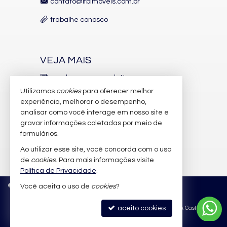
contato@lfbimoveis.com.br
trabalhe conosco
VEJA MAIS
receba nosso newsletter
Utilizamos
cookies
para oferecer melhor
indicadores financeiros
experiência, melhorar o desempenho,
analisar como você interage em nosso site e
cadastre seu imóvel
gravar informações coletadas por meio de
imóveis favoritos
formulários.
Ao utilizar esse site, você concorda com o uso
mapa de imóveis
de
cookies
. Para mais informações visite
Política de Privacidade
.
©
2026
CRECI/SC 6.388-J
Política de Privacidade
Você aceita o uso de
cookies
?
aceito cookies
Site para imobiliárias
: Castel Digital