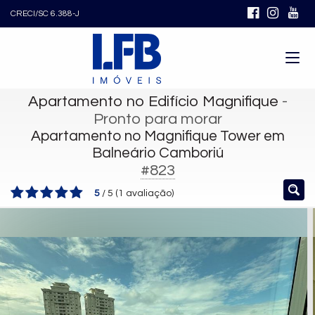
CRECI/SC 6.388-J
Apartamento no Edifício Magnifique
-
Pronto para morar
Apartamento no Magnifique Tower em
Balneário Camboriú
#823
5
/
5
(
1
avaliação)