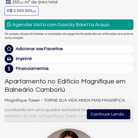
250,
m² de área total
00
R$ 3.500.000,
00
Agendar Visita com Savicky Baretta Araujo
Os preços, disponibilidades e condições de pagamento poderão ser alterados sem prévia
comunicação.
Adicionar aos Favoritos
Imprimir
Financiamentos
Apartamento no Edifício Magnifique em
Balneário Camboriú
Magnifique Tower - TORNE SUA VIDA AINDA MAIS MAGNÍFICA.
Localizado em uma quadra exclusiva na Avenida Brasil, bem
Continuar Lendo...
pertinho do mar, o Magnifique Tower vai transformar seus dias
em Balneário Camboriú com seu conforto inigualável e sua
área de lazer completa para aproveitar em todos os
momentos.