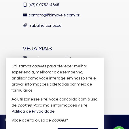
(47)
9.9752-4645
contato@lfbimoveis.com.br
trabalhe conosco
VEJA MAIS
receba nosso newsletter
Utilizamos
cookies
para oferecer melhor
indicadores financeiros
experiência, melhorar o desempenho,
analisar como você interage em nosso site e
cadastre seu imóvel
gravar informações coletadas por meio de
imóveis favoritos
formulários.
Ao utilizar esse site, você concorda com o uso
mapa de imóveis
de
cookies
. Para mais informações visite
Política de Privacidade
.
©
2026
CRECI/SC 6.388-J
Política de Privacidade
Você aceita o uso de
cookies
?