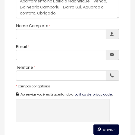
Características do Imóvel
Aquecimento de Água
Churrasqueira
Piso Laminado
Nome Completo
Piso Porcelanato
Infra para Ar Split
Acabamento em Gesso
Fechadura Eletrônica
Email
Área de Serviço
Living
Sacada com Churrasqueira
Sala de Estar
Telefone
Sala de Jantar
Cozinha
Lavabo
*
campos obrigatórios
Sacada Técnica
Ao enviar você está aceitando a
política de privacidade
.
Banheiro Social
Sala de TV
Características do Empreendimento
Sauna
Gerador
Sala de Jogos
enviar
Salão de Festas