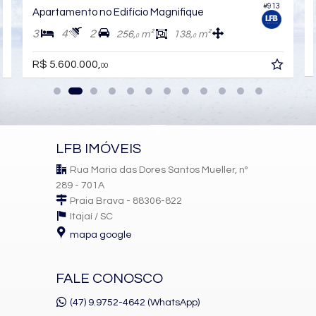
#913
Apartamento no Edifício Magnifique
3
4
2
256,
m²
138,
m²
0
0
R$ 5.600.000,
00
LFB IMÓVEIS
Rua Maria das Dores Santos Mueller, nº
289 - 701A
Praia Brava - 88306-822
Itajaí /
SC
mapa google
FALE CONOSCO
(47) 9.9752-4642 (WhatsApp)