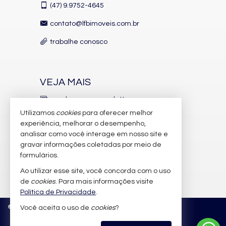
(47)
9.9752-4645
contato@lfbimoveis.com.br
trabalhe conosco
VEJA MAIS
receba nosso newsletter
Utilizamos
cookies
para oferecer melhor
indicadores financeiros
experiência, melhorar o desempenho,
analisar como você interage em nosso site e
cadastre seu imóvel
gravar informações coletadas por meio de
imóveis favoritos
formulários.
Ao utilizar esse site, você concorda com o uso
mapa de imóveis
de
cookies
. Para mais informações visite
Política de Privacidade
.
©
2026
CRECI/SC 6.388-J
Política de Privacidade
Você aceita o uso de
cookies
?