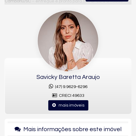
Camboriú/SC
– entregue e pronto para morar. Esta unidade
mobiliada oferece
122 m² de área privativa
, 3
suítes
, 2
vagas
de garagem
, ambientes amplos e uma planta distribuída de
forma inteligente para conforto, circulação e convivência
familiar.
🏙️ O EMPREENDIMENTO – Home Square
Residence
O Home Square Residence foi planejado com foco em
luxo
urbano, praticidade e bem-estar
, com apenas
2 apartamentos
por andar
, hall social de alto padrão e circulação de garagem
confortável.
Savicky Baretta Araujo
A estrutura de
lazer completa
, entregue com o
(47) 9.9629-6296
empreendimento, transforma a rotina em uma experiência de
CRECI 49633
moradia diferenciada:
– Piscinas adulto e infantil
mais imóveis
– Salão de festas social
– Salão de festas gourmet
– Bar inglês exclusivo
– Quadra poliesportiva
Mais informações sobre este imóvel
– Espaço fitness