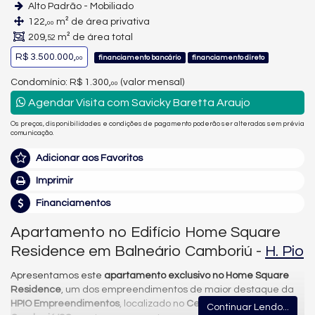
Alto Padrão - Mobiliado
122,
m² de área privativa
00
209,
m² de área total
52
R$ 3.500.000,
financiamento bancário
financiamento direto
00
Condomínio: R$ 1.300,
(valor mensal)
00
Agendar Visita com Savicky Baretta Araujo
Os preços, disponibilidades e condições de pagamento poderão ser alterados sem prévia
comunicação.
Adicionar aos Favoritos
Imprimir
Financiamentos
Apartamento no Edifício Home Square
Residence em Balneário Camboriú -
H. Pio
Apresentamos este
apartamento exclusivo no Home Square
Residence
, um dos empreendimentos de maior destaque da
HPIO Empreendimentos
, localizado no
Centro de Balneário
Continuar Lendo...