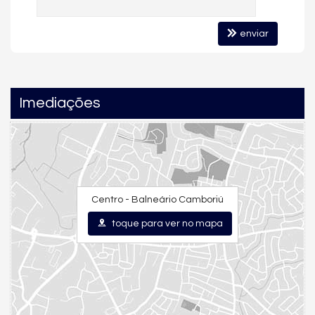
com excelente mobilidade e conveniência.
Essa localização estratégica é um dos fatores que mais atrai
enviar
famílias, executivos e investidores, tornando o imóvel atrativo
tanto para moradia quanto para locação de temporada ou
investimento de longo prazo.
Imediações
📞 FALE COM A LFB IMÓVEIS
Agende sua visita e descubra todos os diferenciais desta
unidade no Home Square Residence. Nós da LFB Imóveis
estamos prontos para apresentar cada detalhe e acompanhar
você em toda sua decisão imobiliária.
Centro - Balneário Camboriú
Características do Imóvel
toque para ver no mapa
Aquecimento de Água
Churrasqueira
Piso Porcelanato
Infra para Ar Split
Decorado
Acabamento em Gesso
Móveis Planejados