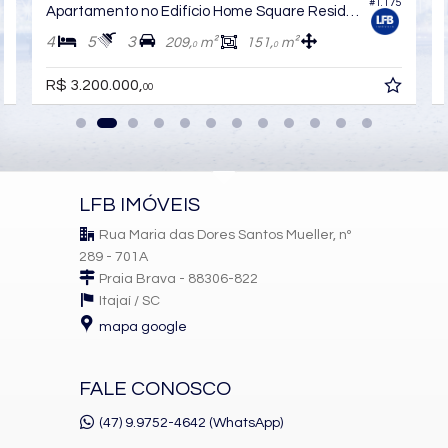
#1.175
Bicicletário
Apartamento no Edifício Home Square Residence
Câmeras de Segurança
4
5
3
209,
m²
151,
m²
Gás Central
0
0
Elevador
Solarium
R$ 3.200.000,
00
Pìscina Térmica
Entrada para Banhistas
Hall Decorado e Mobiliado
Acessibilidade para PNE
LFB IMÓVEIS
Rua Maria das Dores Santos Mueller, nº
289 - 701A
Praia Brava - 88306-822
Itajaí /
SC
mapa google
FALE CONOSCO
(47) 9.9752-4642 (WhatsApp)