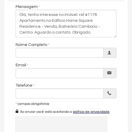
– Brinquedoteca e playground
Mensagem
– Amplo terraço arborizado
Essa combinação de qualidade, amplitude de áreas comuns e
lazer robusto posiciona o Home Square como um dos projetos
mais elegantes e funcionais do Centro de Balneário Camboriú.
🛋️ CARACTERÍSTICAS DA UNIDADE
Nome Completo
✔
122 m² de área privativa
✔ 3
suítes
✔ 2
vagas de garagem
Email
✔ Sala de estar e jantar integradas
✔ Sacada ampla com churrasqueira (quando aplicável)
✔ Cozinha com layout funcional e integrada ao living
Telefone
✔ Lavabo social
✔ Infraestrutura para ar-condicionado tipo split
✔ Acabamentos de alto padrão em porcelanato e gesso
*
campos obrigatórios
📍 LOCALIZAÇÃO PREMIADA
Ao enviar você está aceitando a
política de privacidade
.
Situado no coração do
Centro de Balneário Camboriú
, o Home
Square Residence oferece acesso facilitado a shoppings,
restaurantes, serviços urbanos e à principal orla da cidade —