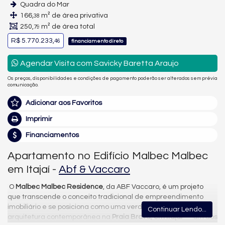
Quadra do Mar
166,
m² de área privativa
38
250,
m² de área total
79
R$ 5.770.233,
46
financiamento direto
Agendar Visita com Savicky Baretta Araujo
Os preços, disponibilidades e condições de pagamento poderão ser alterados sem prévia
comunicação.
Adicionar aos Favoritos
Imprimir
Financiamentos
Apartamento no Edifício Malbec Malbec
em Itajaí -
Abf & Vaccaro
O
Malbec Malbec Residence
, da ABF Vaccaro, é um projeto
que transcende o conceito tradicional de empreendimento
imobiliário e se posiciona como uma verdadeira obra de
Continuar Lendo...
arquitetura contemporânea na
Praia Brava, em Itajaí
— um dos