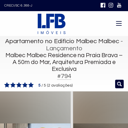
CRECI/SC 6.388-J
Apartamento no Edifício Malbec Malbec
-
Lançamento
Malbec Malbec Residence na Praia Brava –
A 50m do Mar, Arquitetura Premiada e
Exclusiva
#794
5
/
5
(
2
avaliações)