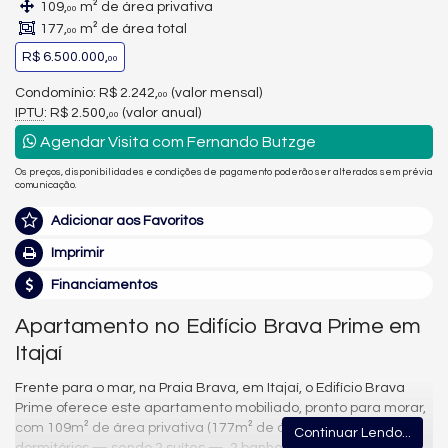
109,
m² de área privativa
00
177,
m² de área total
00
R$ 6.500.000,
00
Condomínio: R$ 2.242,
(valor mensal)
00
IPTU
: R$ 2.500,
(valor anual)
00
Agendar Visita com Fernando Butzge
Os preços, disponibilidades e condições de pagamento poderão ser alterados sem prévia
comunicação.
Adicionar aos Favoritos
Imprimir
Financiamentos
Apartamento no Edifício Brava Prime em
Itajaí
Frente para o mar, na Praia Brava, em Itajaí, o Edifício Brava
Prime oferece este apartamento mobiliado, pronto para morar,
com 109m² de área privativa (177m² de área total), 3
Continuar Lendo...