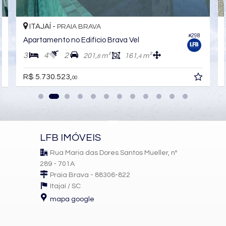
ITAJAÍ -
PRAIA BRAVA
#298
Apartamento no Edifício Brava Vel
3
4
2
201,
m²
161,
m²
8
4
R$ 5.730.523,
00
LFB IMÓVEIS
Rua Maria das Dores Santos Mueller, nº
289 - 701A
Praia Brava - 88306-822
Itajaí /
SC
mapa google