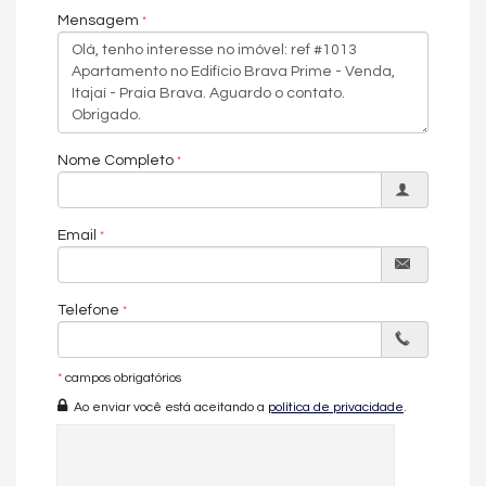
Piso Porcelanato
Mensagem
Infra para Ar Split
Vista Livre
Vista Mar
Acabamento em Gesso
Vista Panorâmica
Área de Serviço
Living
Nome Completo
Sala de Estar
Sala de Jantar
Cozinha
Lavabo
Email
Sacada Técnica
Características do Empreendimento
Salão de Festas
Telefone
Piscina
Espaço Gourmet
Espaço Fitness
Portaria 24h
*
campos obrigatórios
Medidores Individuais
Ao enviar você está aceitando a
política de privacidade
.
Portão Eletrônico
Playground
Brinquedoteca
Automação Predial