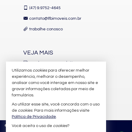
(47)
9.9752-4645
contato@lfbimoveis.com.br
trabalhe conosco
VEJA MAIS
receba nosso newsletter
Utilizamos
cookies
para oferecer melhor
indicadores financeiros
experiência, melhorar o desempenho,
analisar como você interage em nosso site e
cadastre seu imóvel
gravar informações coletadas por meio de
imóveis favoritos
formulários.
Ao utilizar esse site, você concorda com o uso
mapa de imóveis
de
cookies
. Para mais informações visite
Política de Privacidade
.
©
2026
CRECI/SC 6.388-J
Política de Privacidade
Você aceita o uso de
cookies
?