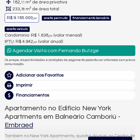
182,
m² de área privativa
11
233,
m² de área total
78
R$ 9.185.000,
aceita permuta
financiamento bancário
00
aceita veículo
Condomínio: R$ 1.638,
(valor mensal)
00
IPTU
: R$ 4.942,
(valor anual)
00
Agendar Visita com Fernando Butzge
Os preços, disponibilidades e condições de pagamento poderão ser alterados sem prévia
comunicação.
Adicionar aos Favoritos
Imprimir
Financiamentos
Apartamento no Edifício New York
Apartments em Balneário Camboriú -
Embraed
Também no New York Apartments, quadra do mar, no Centro de