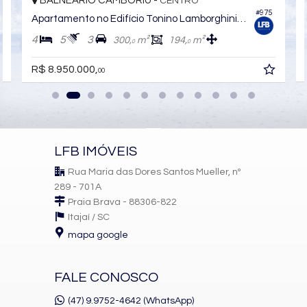
BALNEÁRIO CAMBORIÚ -
CENTRO
CENTR
#975
Apartamento no Edifício Tonino Lamborghini Residences
4
5
3
194,
m²
315,
m²
169,
4
5
0
R$ 8.200.000,
00
LFB IMÓVEIS
Rua Maria das Dores Santos Mueller, nº
289 - 701A
Praia Brava - 88306-822
Itajaí /
SC
mapa google
FALE CONOSCO
(47) 9.9752-4642 (WhatsApp)