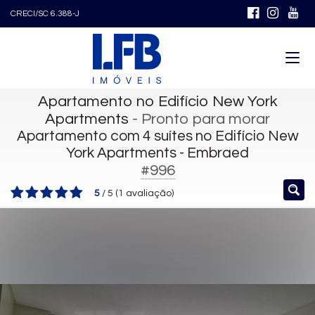
CRECI/SC 6.388-J
Apartamento no Edifício New York
Apartments
- Pronto para morar
Apartamento com 4 suítes no Edifício New
York Apartments - Embraed
#996
5
/
5
(
1
avaliação)