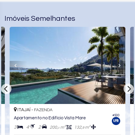
Imóveis Semelhantes
ITAJAÍ -
FAZENDA
#500
Apartamento no Edifício Vista Mare
3
4
2
200,
m²
132,
m²
9
0