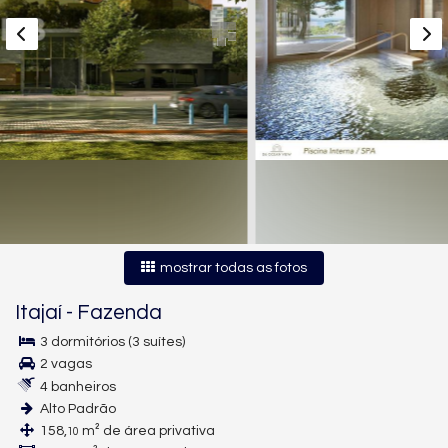
mostrar todas as fotos
Itajaí
-
Fazenda
3 dormitórios (3 suítes)
2 vagas
4 banheiros
Alto Padrão
158,
m² de área privativa
10