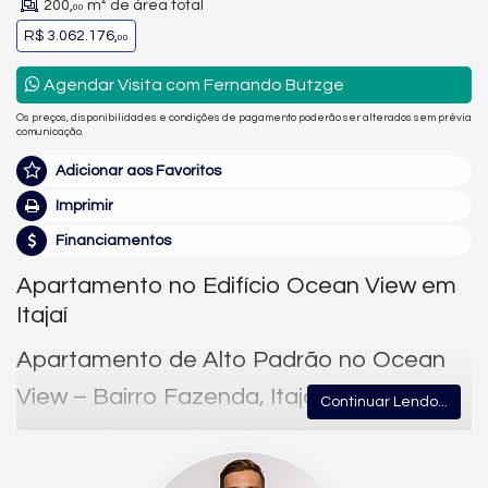
200,
m² de área total
00
R$ 3.062.176,
00
Agendar Visita com Fernando Butzge
Os preços, disponibilidades e condições de pagamento poderão ser alterados sem prévia
comunicação.
Adicionar aos Favoritos
Imprimir
Financiamentos
Apartamento no Edifício Ocean View em
Itajaí
Apartamento de Alto Padrão no Ocean
View – Bairro Fazenda, Itajaí
Continuar Lendo...
Em construção no bairro Fazenda, um dos endereços mais bem
localizados de Itajaí, o Ocean View reúne 158,10 m² de área
privativa (200 m² de área total) em um projeto pensado para