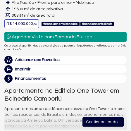
Alto Padrão - Frente para o mar - Mobiliado
196,
m² de área privativa
13
383,
m² de área total
64
R$ 14.990.000,
financiamento bancário
financiamento direto
00
Agendar Visita com Fernando Butzge
Os preços, disponibilidades e condições de pagamento poderão ser alterados sem prévia
comunicação.
Adicionar aos Favoritos
Imprimir
Financiamentos
Apartamento no Edifício One Tower em
Balneário Camboriú
Apresentamos uma residência exclusiva no One Tower, o maior
edifício residencial do Brasil e um dos empreendimentos mais
icônicos da América Latina. Um verdadeiro símbolo de luxo,
Continuar Lendo...
sofisticação e alto padrão localizado na privilegiada Barra Sul