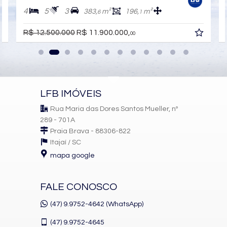
Sacada Técnica
4
5
3
383,
m²
196,
m²
6
1
Suíte Master
Características do Empreendimento
R$ 12.500.000
R$ 11.900.000,
00
Sauna
Gerador
Sala de Jogos
Salão de Festas
Piscina
Quadra Esportiva
LFB IMÓVEIS
Spa
Espaço Gourmet
Rua Maria das Dores Santos Mueller, nº
Espaço Fitness
289 - 701A
Portaria 24h
Medidores Individuais
Praia Brava - 88306-822
Captação de Água
Itajaí /
SC
Portão Eletrônico
mapa google
Playground
Brinquedoteca
Automação Predial
FALE CONOSCO
Piscina Infantil
Câmeras de Segurança
Gás Central
(47) 9.9752-4642 (WhatsApp)
Elevador
Pet Place
(47)
9.9752-4645