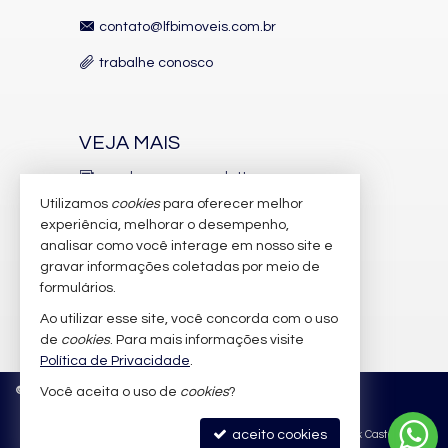
Espaço Zen
Pìscina Térmica
contato@lfbimoveis.com.br
Entrada para Banhistas
Box de Praia
trabalhe conosco
Hall Decorado e Mobiliado
Acessibilidade para PNE
VEJA MAIS
receba nosso newsletter
Utilizamos
cookies
para oferecer melhor
indicadores financeiros
experiência, melhorar o desempenho,
analisar como você interage em nosso site e
cadastre seu imóvel
gravar informações coletadas por meio de
imóveis favoritos
formulários.
Ao utilizar esse site, você concorda com o uso
mapa de imóveis
de
cookies
. Para mais informações visite
Política de Privacidade
.
©
2026
CRECI/SC 6.388-J
Política de Privacidade
Você aceita o uso de
cookies
?
aceito cookies
Site para imobiliárias
: Castel Digital