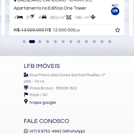
BALNEÁRIO CAMBORIÚ -
BARRA SUL
#621
Apartamento no Edifício One Tower
4
5
4
383,
m²
196,
m²
6
1
R$ 13.000.000
R$ 12.000.000,
00
LFB IMÓVEIS
Rua Maria das Dores Santos Mueller, nº
289 - 701A
Praia Brava - 88306-822
Itajaí /
SC
mapa google
FALE CONOSCO
(47) 9.9752-4642 (WhatsApp)