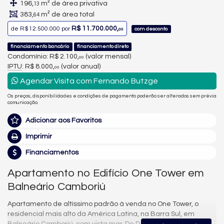
196,
m² de área privativa
13
383,
m² de área total
64
R$ 11.700.000,
de
R$ 12.500.000
por
com desconto
00
financiamento bancário
financiamento direto
Condomínio: R$ 2.100,
(valor mensal)
00
IPTU
: R$ 8.000,
(valor anual)
00
Agendar Visita com Fernando Butzge
Os preços, disponibilidades e condições de pagamento poderão ser alterados sem prévia
comunicação.
Adicionar aos Favoritos
Imprimir
Financiamentos
Apartamento no Edifício One Tower em
Balneário Camboriú
Apartamento de altíssimo padrão à venda no One Tower, o
residencial mais alto da América Latina, na Barra Sul, em