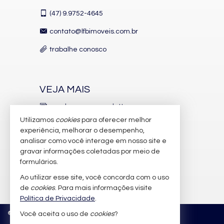
(47)
9.9752-4645
contato@lfbimoveis.com.br
trabalhe conosco
VEJA MAIS
receba nosso newsletter
Utilizamos
cookies
para oferecer melhor
indicadores financeiros
experiência, melhorar o desempenho,
analisar como você interage em nosso site e
cadastre seu imóvel
gravar informações coletadas por meio de
imóveis favoritos
formulários.
Ao utilizar esse site, você concorda com o uso
mapa de imóveis
de
cookies
. Para mais informações visite
Política de Privacidade
.
©
2026
CRECI/SC 6.388-J
Política de Privacidade
Você aceita o uso de
cookies
?