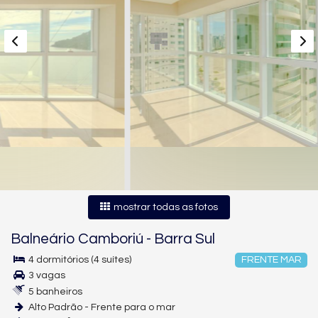
mostrar todas as fotos
Balneário Camboriú
-
Barra Sul
4 dormitórios (4 suítes)
FRENTE MAR
3 vagas
5 banheiros
Alto Padrão - Frente para o mar