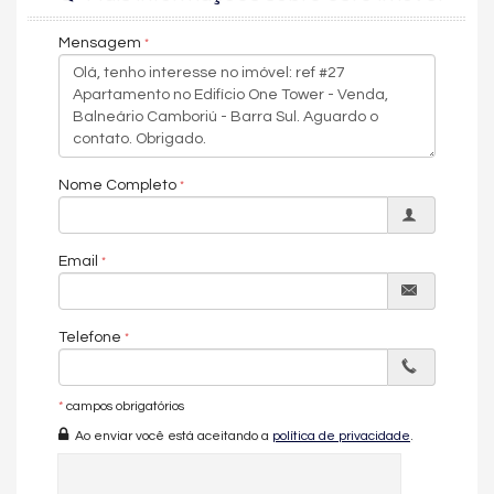
apartamento no One Tower é uma oportunidade única para
quem busca exclusividade, vista mar e o melhor da vida à
Mensagem
beira-mar.
3 a 4 vagas de garagem
4 pavimentos de área de lazer
4 suítes (sendo 1 master) e 2 de frente para o mar.
barra sul
frente mar
Nome Completo
Características do Imóvel
Aquecimento de Água
Churrasqueira
Email
Piso Porcelanato
Piso Vinílico
Infra para Ar Split
Vista Livre
Telefone
Vista Mar
Acabamento em Gesso
Fechadura Eletrônica
*
campos obrigatórios
Vista Panorâmica
Área de Serviço
Ao enviar você está aceitando a
política de privacidade
.
Living
Sala
Sala de Jantar