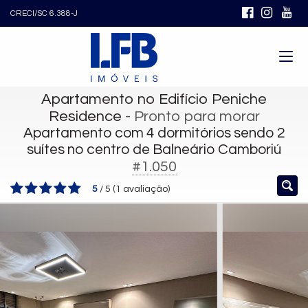
CRECI/SC 6.388-J
Apartamento no Edifício Peniche
Residence
- Pronto para morar
Apartamento com 4 dormitórios sendo 2
suítes no centro de Balneário Camboriú
#1.050
5
/
5
(
1
avaliação)