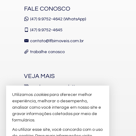
Churrasqueira
Piso Porcelanato
FALE CONOSCO
Andar Alto
Decorado
(47) 9.9752-4642 (WhatsApp)
Acabamento em Gesso
Móveis Planejados
(47)
9.9752-4645
Área de Serviço
Living
contato@lfbimoveis.com.br
Sacada com Churrasqueira
Sala de Estar
trabalhe conosco
Sala de Jantar
Cozinha Americana
Lavabo
Banheiro Social
VEJA MAIS
Demi-Suíte
Características do Empreendimento
receba nosso newsletter
Sauna
Utilizamos
cookies
para oferecer melhor
indicadores financeiros
Sala de Jogos
experiência, melhorar o desempenho,
Salão de Festas
analisar como você interage em nosso site e
cadastre seu imóvel
Piscina
gravar informações coletadas por meio de
Medidores Individuais
imóveis favoritos
Captação de Água
formulários.
Portão Eletrônico
Ao utilizar esse site, você concorda com o uso
mapa de imóveis
Playground
Piscina Infantil