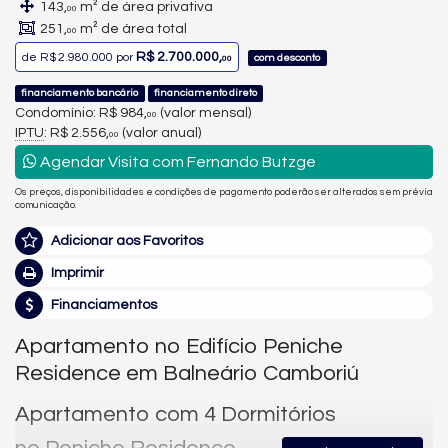
143,
m² de área privativa
00
251,
m² de área total
00
R$ 2.700.000,
de
R$ 2.980.000
por
com desconto
00
financiamento bancário
financiamento direto
Condomínio: R$ 984,
(valor mensal)
00
IPTU
: R$ 2.556,
(valor anual)
00
Agendar Visita com Fernando Butzge
Os preços, disponibilidades e condições de pagamento poderão ser alterados sem prévia
comunicação.
Adicionar aos Favoritos
Imprimir
Financiamentos
Apartamento no Edifício Peniche
Residence em Balneário Camboriú
Apartamento com 4 Dormitórios