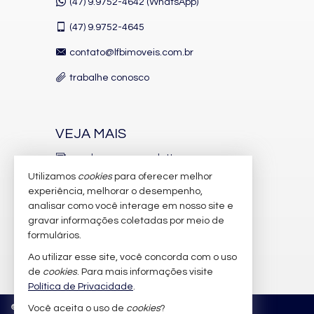
(47) 9.9752-4642 (WhatsApp)
(47)
9.9752-4645
contato@lfbimoveis.com.br
trabalhe conosco
VEJA MAIS
receba nosso newsletter
Utilizamos
cookies
para oferecer melhor
indicadores financeiros
experiência, melhorar o desempenho,
analisar como você interage em nosso site e
cadastre seu imóvel
gravar informações coletadas por meio de
imóveis favoritos
formulários.
Ao utilizar esse site, você concorda com o uso
mapa de imóveis
de
cookies
. Para mais informações visite
Política de Privacidade
.
©
2026
CRECI/SC 6.388-J
Política de Privacidade
Você aceita o uso de
cookies
?