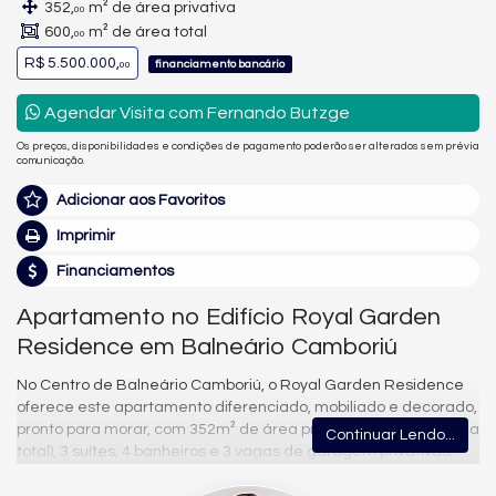
352,
m² de área privativa
00
600,
m² de área total
00
R$ 5.500.000,
financiamento bancário
00
Agendar Visita com Fernando Butzge
Os preços, disponibilidades e condições de pagamento poderão ser alterados sem prévia
comunicação.
Adicionar aos Favoritos
Imprimir
Financiamentos
Apartamento no Edifício Royal Garden
Residence em Balneário Camboriú
No Centro de Balneário Camboriú, o Royal Garden Residence
oferece este apartamento diferenciado, mobiliado e decorado,
pronto para morar, com 352m² de área privativa (600m² de área
Continuar Lendo...
total), 3 suítes, 4 banheiros e 3 vagas de garagem privativas.
A unidade reúne sala de estar, sala de jantar e living integrados