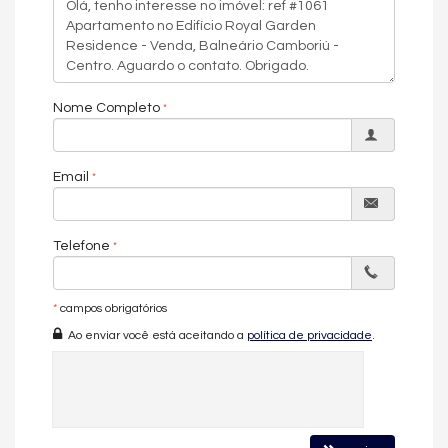
Acabamento em Gesso
Móveis Planejados
Aceita Pet
Área de Serviço
Living
Sala de Estar
Nome Completo
Sala de Jantar
Cozinha
Jardim
Hidromassagem
Email
Lavabo
Características do Empreendimento
Sala de Jogos
Telefone
Salão de Festas
Piscina
Espaço Gourmet
Medidores Individuais
*
campos obrigatórios
Portão Eletrônico
Ao enviar você está aceitando a
política de privacidade
.
Playground
Piscina Infantil
Elevador
Entrada para Banhistas
Box de Praia
Lounge