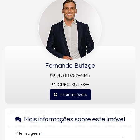
à cozinha, com jardim, hidromassagem e churrasqueira, além
de área de serviço. Os móveis planejados, o acabamento em
gesso, o piso porcelanato, o aquecimento de água e o ar-
condicionado completam esta unidade de alto padrão, que
também aceita pets.
O Royal Garden Residence conta com estar social, lounge,
portão eletrônico, elevador, salão de festas, espaço gourmet,
piscina, piscina infantil, sala de jogos, playground, box de praia,
entrada para banhistas, hall decorado e mobiliado, medidores
individuais e acessibilidade para PNE.
Fernando Butzge
Pronto para morar, com condições de financiamento bancário,
(47) 9.9752-4645
este apartamento diferenciado de 3 suítes no Royal Garden
CRECI 38.173-F
Residence está à venda por R$ 5.500.000,00, no Centro de
Balneário Camboriú.
mais imóveis
Características do Imóvel
Aquecimento de Água
Mais informações sobre este imóvel
Ar Condicionado
Churrasqueira
Piso Porcelanato
Mensagem
Decorado