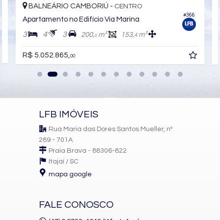
BALNEÁRIO CAMBORIÚ -
CENTRO
3
#366
Apartamento no Edifício Via Marina
3
4
3
200,
m²
153,
m²
4
0
R$ 5.052.865,
00
LFB IMÓVEIS
Rua Maria das Dores Santos Mueller, nº
289 - 701A
Praia Brava - 88306-822
Itajaí /
SC
mapa google
FALE CONOSCO