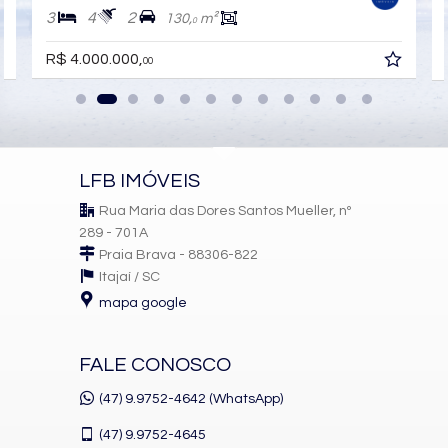
3
4
2
130,
m²
0
R$ 4.000.000,
00
LFB IMÓVEIS
Rua Maria das Dores Santos Mueller, nº
289 - 701A
Praia Brava - 88306-822
Itajaí /
SC
mapa google
FALE CONOSCO
(47) 9.9752-4642 (WhatsApp)
(47)
9.9752-4645