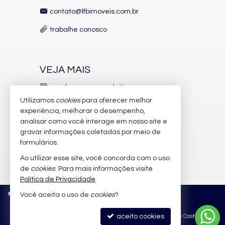
contato@lfbimoveis.com.br
trabalhe conosco
VEJA MAIS
receba nosso newsletter
Utilizamos
cookies
para oferecer melhor
indicadores financeiros
experiência, melhorar o desempenho,
analisar como você interage em nosso site e
cadastre seu imóvel
gravar informações coletadas por meio de
imóveis favoritos
formulários.
Ao utilizar esse site, você concorda com o uso
mapa de imóveis
de
cookies
. Para mais informações visite
Política de Privacidade
.
©
2026
CRECI/SC 6.388-J
Política de Privacidade
Você aceita o uso de
cookies
?
aceito cookies
Site para imobiliárias
: Castel Digital