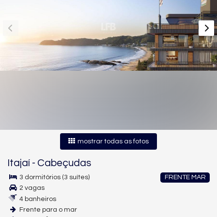
mostrar todas as fotos
Itajaí
-
Cabeçudas
3 dormitórios (3 suítes)
FRENTE MAR
2 vagas
4 banheiros
Frente para o mar