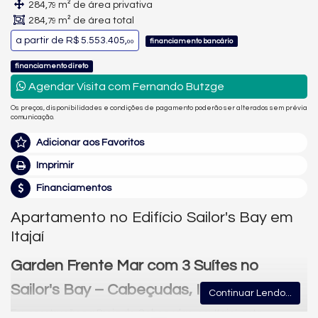
284,
m² de área privativa
79
284,
m² de área total
79
a partir de
R$ 5.553.405,
financiamento bancário
00
financiamento direto
Agendar Visita com Fernando Butzge
Os preços, disponibilidades e condições de pagamento poderão ser alterados sem prévia
comunicação.
Adicionar aos Favoritos
Imprimir
Financiamentos
Apartamento no Edifício Sailor's Bay em
Itajaí
Garden Frente Mar com 3 Suítes no
Sailor's Bay – Cabeçudas, Itajaí
Continuar Lendo...
Em construção na Praia de Cabeçudas, em Itajaí, este