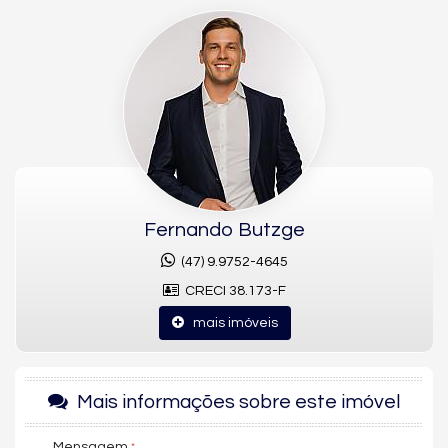
apartamento garden frente mar no Sailor's Bay tem 284,79 m²
privativos, com 3 dormitórios sendo 3 suítes, 4 banheiros e 2
vagas de garagem. A unidade reúne living, sala de estar, sala
de jantar, cozinha, lavabo e jardim, com sacada técnica e
churrasqueira, além de piscina privativa e área de serviço. O
condomínio aceita pet.
Acabamentos
O imóvel conta com acabamento em gesso, fechadura
eletrônica, piso porcelanato, piso vinílico, infraestrutura para ar-
condicionado split e aquecimento de água, reunindo qualidade
Fernando Butzge
construtiva em cada ambiente, com vista mar.
(47) 9.9752-4645
Estrutura do Sailor's Bay
CRECI 38.173-F
O empreendimento oferece piscina, piscina infantil, rooftop,
mais imóveis
espaço fitness, espaço gourmet, salão de festas, estar social,
quiosque externo, deck molhado, automação predial, hall
decorado e mobiliado, portão eletrônico, câmeras de
segurança, gás central, infraestrutura para veículos elétricos,
Mais informações sobre este imóvel
painéis de energia solar, medidores individuais, elevador e
acessibilidade para PNE.
Mensagem