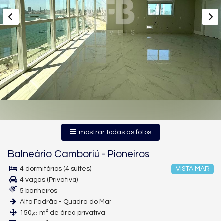
mostrar todas as fotos
Balneário Camboriú
-
Pioneiros
4 dormitórios (4 suítes)
VISTA MAR
4 vagas (Privativa)
5 banheiros
Alto Padrão - Quadra do Mar
150,
m² de área privativa
00