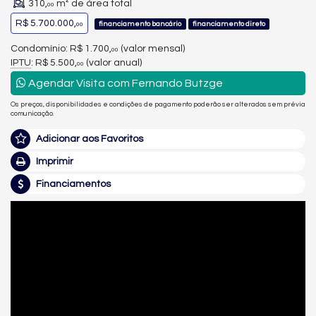
310,
m² de área total
00
R$ 5.700.000,
financiamento bancário
financiamento direto
00
Condomínio: R$ 1.700,
(valor mensal)
00
IPTU
: R$ 5.500,
(valor anual)
00
Agendar Visita com Fernando Butzge
Os preços, disponibilidades e condições de pagamento poderão ser alterados sem prévia
comunicação.
Adicionar aos Favoritos
Imprimir
Financiamentos