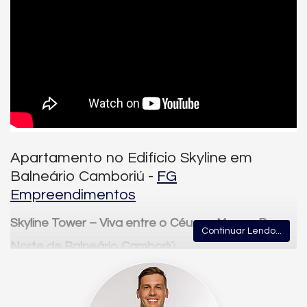
Apartamento no Edifício Skyline em
Balneário Camboriú -
FG
Empreendimentos
Skyline Tower – Viva entre o Céu e o Mar na Barra
Continuar Lendo...
Norte de Balneário Camboriú
A apenas
200 metros do mar
, o
Skyline Tower
é um convite para
quem deseja morar com elegância, praticidade e contato com
a natureza, em uma das regiões mais desejadas da cidade.