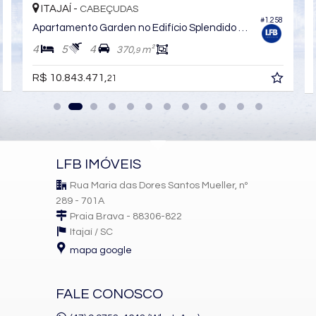
ITAJAÍ -
CABEÇUDAS
Hall de entrada com pé-direito duplo
9
#1.258
Controle de acesso com biometria e reconhecimento facial
Apartamento Garden no Edifício Splendido Blue Diamond
Elevadores modernos
4
5
4
370,
m²
9
Entrada para banhistas
Sustentabilidade com reaproveitamento de água
R$ 10.843.471,
21
Infraestrutura para carros elétricos
🎯
ÁREA DE LAZER COMPLETA
Piscina adulto e infantil
LFB IMÓVEIS
Academia equipada
Salão de festas
Rua Maria das Dores Santos Mueller, nº
Espaço gourmet com deck
289 - 701A
Fire place
Praia Brava - 88306-822
Lounge
Itajaí /
SC
Brinquedoteca e playground
mapa google
Pet place
FALE CONOSCO
📍
LOCALIZAÇÃO – CABEÇUDAS FRENTE MAR