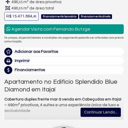
490,
m² de área privativa
95
490,
m² de área total
95
R$ 15.471.864,
49
financiamento bancário
financiamento direto
Agendar Visita com Fernando Butzge
Os preços, disponibilidades e condições de pagamento poderão ser alterados sem prévia
comunicação.
Adicionar aos Favoritos
Imprimir
Financiamentos
Apartamento no Edifício Splendido Blue
Diamond em Itajaí
Cobertura duplex frente mar à venda em Cabeçudas em Itajaí
– 490m² privativos, 4 suítes e uma experiência única de luxo e
exclusividade
Continuar Lendo...
Apresentamos uma das coberturas mais exclusivas do litoral
catarinense, localizada no Splendido Diamond Blue, na