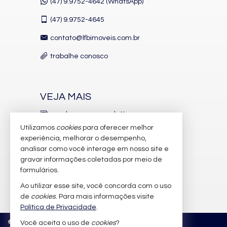
(47) 9.9752-4642 (WhatsApp)
Morar em Cabeçudas é viver em um dos endereços mais
exclusivos do sul do Brasil:
(47)
9.9752-4645
Frente mar
contato@lfbimoveis.com.br
Próximo ao Iate Clube Cabeçudas
Acesso rápido à Praia Brava
trabalhe conosco
A poucos minutos de Balneário Camboriú
Região nobre e altamente valorizada
VEJA MAIS
💎
UM IMÓVEL ÚNICO
receba nosso newsletter
Cobertura duplex com metragem excepcional
Utilizamos
cookies
para oferecer melhor
Vista definitiva para o mar
indicadores financeiros
experiência, melhorar o desempenho,
Alto padrão construtivo
analisar como você interage em nosso site e
cadastre seu imóvel
Exclusividade absoluta
gravar informações coletadas por meio de
imóveis favoritos
formulários.
🚀
IDEAL PARA
Ao utilizar esse site, você concorda com o uso
mapa de imóveis
de
cookies
. Para mais informações visite
✔ Clientes de altíssimo padrão
Política de Privacidade
.
✔ Famílias que buscam exclusividade e espaço
©
2026
CRECI/SC 6.388-J
Política de Privacidade
✔ Quem deseja morar frente mar com sofisticação
Você aceita o uso de
cookies
?