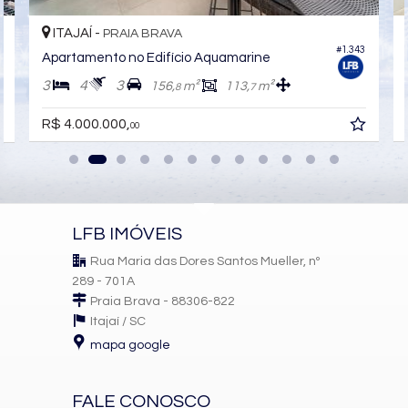
Salão de Festas
Piscina
ITAJAÍ -
PRAIA BRAVA
Espaço Gourmet
#1.343
0
Espaço Fitness
Apartamento no Edifício Aquamarine
Medidores Individuais
3
4
3
156,
m²
113,
m²
Portão Eletrônico
8
7
Playground
Brinquedoteca
R$ 4.000.000,
00
Automação Predial
Piscina Infantil
Câmeras de Segurança
Gás Central
Elevador
Solarium
LFB IMÓVEIS
Pìscina Térmica
Box de Praia
Rua Maria das Dores Santos Mueller, nº
Hall Decorado e Mobiliado
289 - 701A
Infra para Veículos Elétricos
Acessibilidade para PNE
Praia Brava - 88306-822
Itajaí /
SC
mapa google
FALE CONOSCO