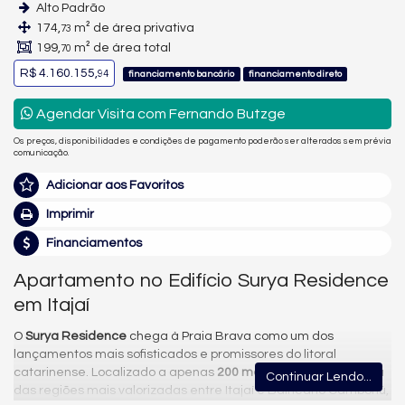
Alto Padrão
174,
m² de área privativa
73
199,
m² de área total
70
R$ 4.160.155,
94
financiamento bancário
financiamento direto
Agendar Visita com Fernando Butzge
Os preços, disponibilidades e condições de pagamento poderão ser alterados sem prévia
comunicação.
Adicionar aos Favoritos
Imprimir
Financiamentos
Apartamento no Edifício Surya Residence
em Itajaí
O
Surya Residence
chega à Praia Brava como um dos
lançamentos mais sofisticados e promissores do litoral
catarinense. Localizado a apenas
200 metros do mar
, em uma
Continuar Lendo...
das regiões mais valorizadas entre Itajaí e Balneário Camboriú,