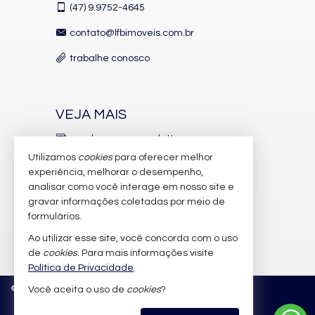
(47)
9.9752-4645
contato@lfbimoveis.com.br
trabalhe conosco
VEJA MAIS
receba nosso newsletter
Utilizamos
cookies
para oferecer melhor
indicadores financeiros
experiência, melhorar o desempenho,
analisar como você interage em nosso site e
cadastre seu imóvel
gravar informações coletadas por meio de
imóveis favoritos
formulários.
Ao utilizar esse site, você concorda com o uso
mapa de imóveis
de
cookies
. Para mais informações visite
Política de Privacidade
.
©
2026
CRECI/SC 6.388-J
Política de Privacidade
Você aceita o uso de
cookies
?