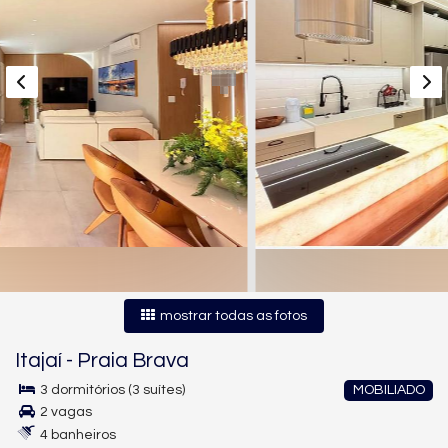
mostrar todas as fotos
Itajaí
-
Praia Brava
3 dormitórios (3 suítes)
MOBILIADO
2 vagas
4 banheiros