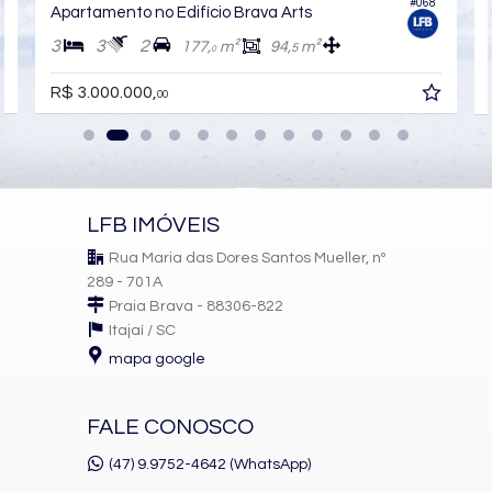
#068
Apartamento no Edifício Brava Arts
Medidores Individuais
Captação de Água
3
3
2
177,
m²
94,
m²
5
0
Portão Eletrônico
Playground
R$ 3.000.000,
Brinquedoteca
00
Automação Predial
Piscina Infantil
Câmeras de Segurança
Gás Central
Elevador
Espaço Zen
LFB IMÓVEIS
Pìscina Térmica
Sala de Reunião
Rua Maria das Dores Santos Mueller, nº
Entrada para Banhistas
289 - 701A
Hall Decorado e Mobiliado
Praia Brava - 88306-822
RoofTop
Acessibilidade para PNE
Itajaí /
SC
Hidromassagem
mapa google
FALE CONOSCO
(47) 9.9752-4642 (WhatsApp)