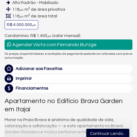
Alto Padrão - Mobiliado
118,
m² de área privativa
00
118,
m² de área total
00
R$ 4.000.000,
00
Condomínio: R$ 1.400,
(valor mensal)
00
Agendar Visita com Fernando Butzge
Os preços, disponibilidades e condições de pagamento poderão ser alterados sem prévia
comunicação.
Adicionar aos Favoritos
Imprimir
Financiamentos
Apartamento no Edifício Brava Garden
em Itajaí
Morar na Praia Brava é sinônimo de qualidade de vida,
valorização e sofisticação — e este apartamento no Brava
Garden Residence traduz perfeitamente esse estilo de vida.
Continuar Lendo...