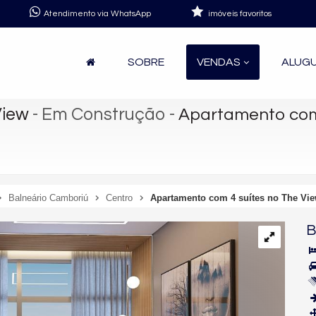
Atendimento via WhatsApp
imóveis favoritos
SOBRE
VENDAS
ALUG
View
- Em Construção
-
Apartamento com 
Balneário Camboriú
Centro
Apartamento com 4 suítes no The Vi
B