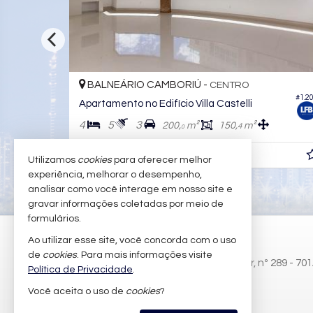
LNEÁRIO CAMBORIÚ -
BALNEÁRIO
CENTRO
#972
tamento no Edifício Horizon Residence
Apartamento n
4
3
4
5
3
259,
m²
126,
m²
8
0
.490.000,
R$ 3.500.000
00
Utilizamos
cookies
para oferecer melhor
experiência, melhorar o desempenho,
analisar como você interage em nosso site e
gravar informações coletadas por meio de
formulários.
LFB IMÓVEIS
Ao utilizar esse site, você concorda com o uso
de
cookies
. Para mais informações visite
Rua Maria das Dores Santos Mueller, nº 289 - 70
Política de Privacidade
.
Praia Brava - 88306-822
Você aceita o uso de
cookies
?
Itajaí /
SC