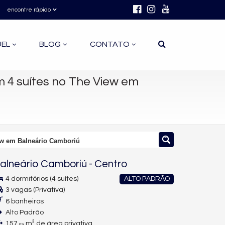
encontre rápido
UEL
BLOG
CONTATO
4 suítes no The View em
ew em Balneário Camboriú
alneário Camboriú
-
Centro
4 dormitórios (4 suítes)
ALTO PADRÃO
3 vagas (Privativa)
6 banheiros
Alto Padrão
157,
m² de área privativa
09