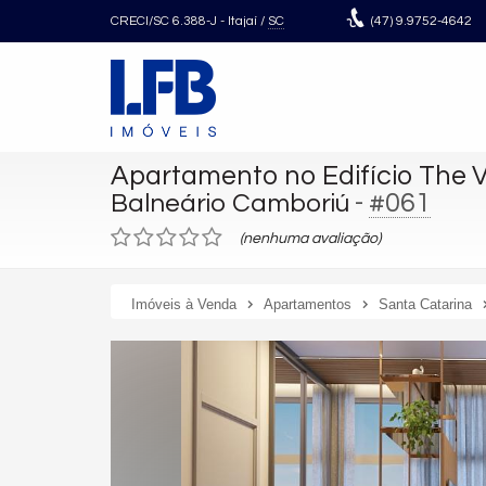
CRECI/SC 6.388-J
- Itajaí /
SC
(47)
9.9752-4642
Apartamento no Edifício The 
-
#061
Balneário Camboriú
(nenhuma avaliação)
Imóveis à Venda
Apartamentos
Santa Catarina