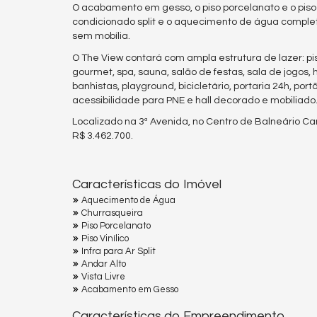
O acabamento em gesso, o piso porcelanato e o piso vi
condicionado split e o aquecimento de água compl
sem mobília.
O The View contará com ampla estrutura de lazer: pisc
gourmet, spa, sauna, salão de festas, sala de jogos
banhistas, playground, bicicletário, portaria 24h, po
acessibilidade para PNE e hall decorado e mobiliado
Localizado na 3ª Avenida, no Centro de Balneário C
R$ 3.462.700.
Características do Imóvel
Aquecimento de Água
Churrasqueira
Piso Porcelanato
Piso Vinílico
Infra para Ar Split
Andar Alto
Vista Livre
Acabamento em Gesso
Características do Empreendimento