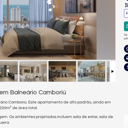
R
Os
al
 em Balneário Camboriú
eário Camboriú. Este apartamento de alto padrão, ainda em
200m² de área total.
gem. Os ambientes projetados incluem sala de estar, sala de
ueira.