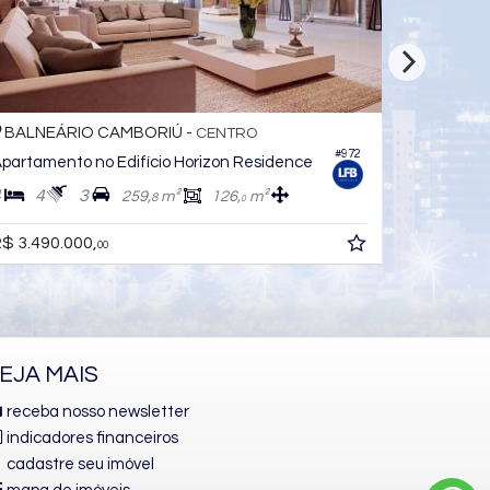
IÚ -
BALNEÁRIO CAMBORIÚ -
CENTRO
CEN
#1.224
io Ida Rozza
Apartamento no Edifício Vila A
4
5
3
m²
142,
m²
0
R$ 3.520.000,
00
EJA MAIS
receba nosso newsletter
indicadores financeiros
cadastre seu imóvel