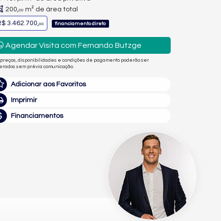
200,
m² de área total
00
$ 3.462.700,
financiamento direto
00
Agendar Visita com Fernando Butzge
 preços, disponibilidades e condições de pagamento poderão ser
terados sem prévia comunicação.
Adicionar aos Favoritos
Imprimir
Financiamentos