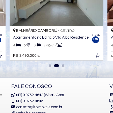
 CAMBORIÚ -
BALNEÁRIO CAMBOR
CENTRO
#152
o Edifício Puerto Velero
Apartamento no Edifíc
4
5
3
200,
m²
148,
m²
146,
7
0
0
R$ 3.500.000,
,
00
00
FALE CONOSCO
V
1A
(47) 9.9752-4642 (WhatsApp)
(47)
9.9752-4645
contato@lfbimoveis.com.br