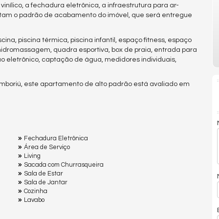
nílico, a fechadura eletrônica, a infraestrutura para ar-
etam o padrão de acabamento do imóvel, que será entregue
ina, piscina térmica, piscina infantil, espaço fitness, espaço
, hidromassagem, quadra esportiva, box de praia, entrada para
rtão eletrônico, captação de água, medidores individuais,
.
amboriú, este apartamento de alto padrão está avaliado em
Fechadura Eletrônica
Área de Serviço
Living
Sacada com Churrasqueira
Sala de Estar
Sala de Jantar
Cozinha
Lavabo