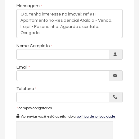
Aquecimento de Água
Mensagem
Ar Condicionado
Churrasqueira
Piso Porcelanato
Decorado
Acabamento em Gesso
Móveis Planejados
Área de Serviço
Sacada com Churrasqueira
Nome Completo
Sala de Estar
Sala de Jantar
Sala para 2 Ambientes
Email
Cozinha
Cozinha Americana
Lavabo
Sacada Técnica
Telefone
Características do Empreendimento
Sala de Jogos
Salão de Festas
*
campos obrigatórios
Piscina
Ao enviar você está aceitando a
política de privacidade
.
Espaço Gourmet
Espaço Fitness
Medidores Individuais
Captação de Água