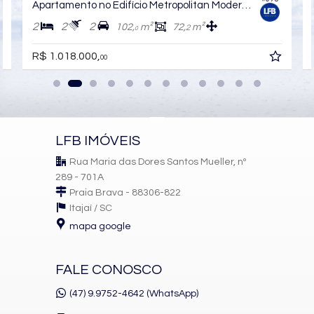
Apartamento no Edifício Metropolitan Modern Residences
2
2
2
102,
m²
72,
m²
2
0
R$ 1.018.000,
00
LFB IMÓVEIS
Rua Maria das Dores Santos Mueller, nº
289 - 701A
Praia Brava - 88306-822
Itajaí /
SC
mapa google
FALE CONOSCO
(47) 9.9752-4642 (WhatsApp)