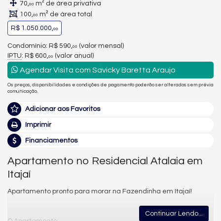
70,
m² de área privativa
00
100,
m² de área total
00
R$ 1.050.000,
00
Condomínio: R$ 590,
(valor mensal)
00
IPTU
: R$ 600,
(valor anual)
00
Agendar Visita com Savicky Baretta Araujo
Os preços, disponibilidades e condições de pagamento poderão ser alterados sem prévia
comunicação.
Adicionar aos Favoritos
Imprimir
Financiamentos
Apartamento no Residencial Atalaia em
Itajaí
Apartamento pronto para morar na Fazendinha em Itajaí!
Continuar Lendo...