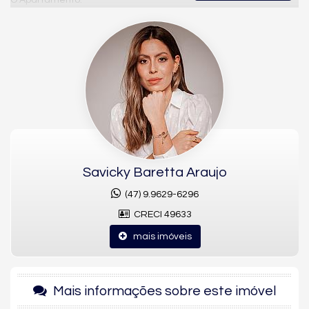
O Apartamento:
- 02 Dormitórios, sendo 01 suíte
- 02 Banheiros
- Sala jantar
- Sala estar
- Living integrado
- Sacada com churrasqueira à carvão
- 02 vagas de garagem
- Ar Condicionado
- Aquecimento de água à gás
- Área de Serviço
- Mobiliado e equipado
Savicky Baretta Araujo
O empreendimento conta com área de lazer completa: salão
de festas, pub, coworking, academia, playground, piscina
(47) 9.9629-6296
adulta, jacuzzi, sendo todas as áreas comuns mobiliadas e
CRECI 49633
decoradas.
mais imóveis
* Valores sujeitos à alteração sem prévio aviso.
Mais informações sobre este imóvel
Características do Imóvel