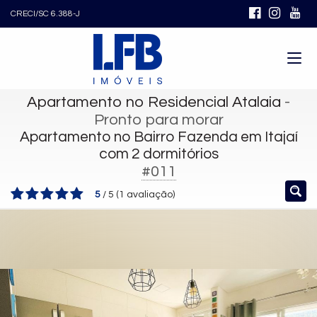
CRECI/SC 6.388-J
Apartamento no Residencial Atalaia
-
Pronto para morar
Apartamento no Bairro Fazenda em Itajaí
com 2 dormitórios
#011
5
/
5
(
1
avaliação)