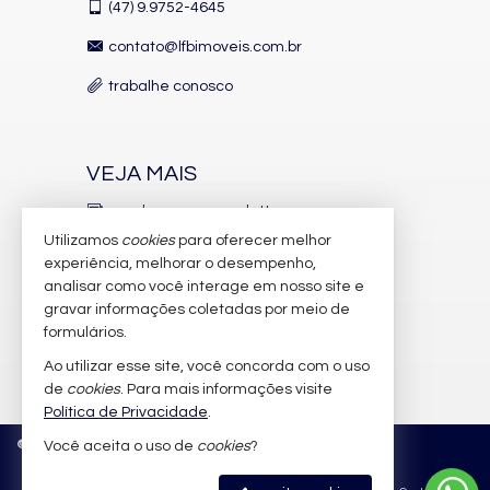
(47)
9.9752-4645
contato@lfbimoveis.com.br
trabalhe conosco
VEJA MAIS
receba nosso newsletter
Utilizamos
cookies
para oferecer melhor
indicadores financeiros
experiência, melhorar o desempenho,
analisar como você interage em nosso site e
cadastre seu imóvel
gravar informações coletadas por meio de
imóveis favoritos
formulários.
Ao utilizar esse site, você concorda com o uso
mapa de imóveis
de
cookies
. Para mais informações visite
Política de Privacidade
.
©
2026
CRECI/SC 6.388-J
Política de Privacidade
Você aceita o uso de
cookies
?