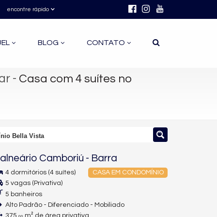
encontre rápido
UEL
BLOG
CONTATO
ar
-
Casa com 4 suítes no
io Bella Vista
alneário Camboriú
-
Barra
4 dormitórios (4 suítes)
CASA EM CONDOMÍNIO
5 vagas (Privativa)
5 banheiros
Alto Padrão - Diferenciado - Mobiliado
375,
m² de área privativa
00