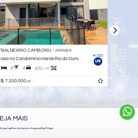
BALNEÁRIO CAMBORIÚ -
ARIRIBÁ
#546
Casa no Condomínio Haras Rio do Ouro
4
5
3
500,
m²
350,
m²
0
0
R$ 8.500.000,
00
EJA MAIS
receba nosso newsletter
indicadores financeiros