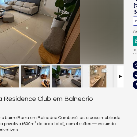
a
Co
Os
al
a Residence Club em Balneário
o bairro Barra em Balneário Camboriú, esta casa mobiliada
 privativa (600m² de área total), com 4 suítes — incluindo
ivativas.