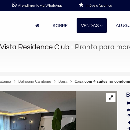
Atendimento via WhatsApp
imóveis favoritos
SOBRE
VENDAS
ALUG
Vista Residence Club
- Pronto para mor
atarina
Balneário Camboriú
Barra
Casa com 4 suítes no condomín
B