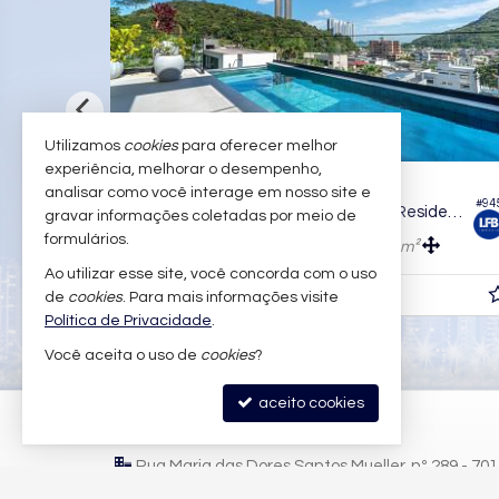
Utilizamos
cookies
para oferecer melhor
experiência, melhorar o desempenho,
BALNEÁRIO CAMBORIÚ -
PRAIA DO ESTALEIRO
analisar como você interage em nosso site e
#1.323
#1.
Casa em Condomínio
gravar informações coletadas por meio de
formulários.
5
6
6
1.077,
m²
554,
m²
0
0
Ao utilizar esse site, você concorda com o uso
R$ 7.400.000,
de
cookies
. Para mais informações visite
00
Política de Privacidade
.
Você aceita o uso de
cookies
?
aceito cookies
LFB IMÓVEIS
Rua Maria das Dores Santos Mueller, nº 289 - 70
Praia Brava - 88306-822