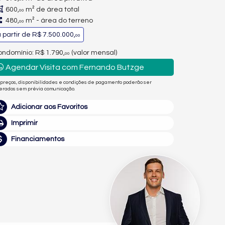
600,
m² de área total
00
480,
m² - área do terreno
00
 partir de
R$ 7.500.000,
00
ndomínio: R$ 1.790,
(valor mensal)
00
Agendar Visita com Fernando Butzge
 preços, disponibilidades e condições de pagamento poderão ser
terados sem prévia comunicação.
Adicionar aos Favoritos
Imprimir
Financiamentos