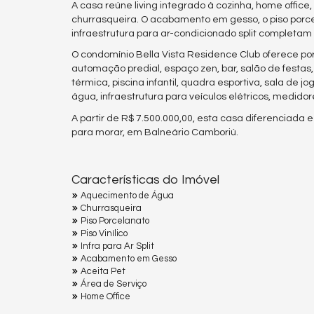
A casa reúne living integrado à cozinha, home office,
churrasqueira. O acabamento em gesso, o piso porcel
infraestrutura para ar-condicionado split completam
O condomínio Bella Vista Residence Club oferece por
automação predial, espaço zen, bar, salão de festas, 
térmica, piscina infantil, quadra esportiva, sala de
água, infraestrutura para veículos elétricos, medidor
A partir de R$ 7.500.000,00, esta casa diferenciada 
para morar, em Balneário Camboriú.
Características do Imóvel
Aquecimento de Água
Churrasqueira
Piso Porcelanato
Piso Vinílico
Infra para Ar Split
Acabamento em Gesso
Aceita Pet
Área de Serviço
Home Office