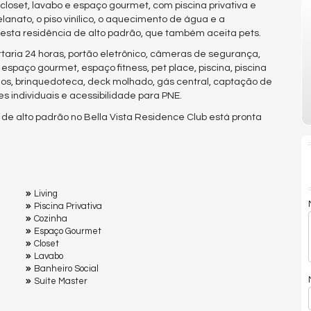
 closet, lavabo e espaço gourmet, com piscina privativa e
anato, o piso vinílico, o aquecimento de água e a
 esta residência de alto padrão, que também aceita pets.
taria 24 horas, portão eletrônico, câmeras de segurança,
espaço gourmet, espaço fitness, pet place, piscina, piscina
 jogos, brinquedoteca, deck molhado, gás central, captação de
es individuais e acessibilidade para PNE.
e de alto padrão no Bella Vista Residence Club está pronta
Living
Piscina Privativa
Cozinha
Espaço Gourmet
Closet
Lavabo
Banheiro Social
Suíte Master