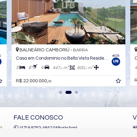
BALNEÁRIO CAMBORIÚ -
ARIRIBÁ
102
#1.010
Casa no Condomínio Haras Rio do Ouro
4
5
3
501,
m²
354,
m²
0
0
R$ 7.980.000,
00
FALE CONOSCO
V
1A
(47) 9.9752-4642 (WhatsApp)
(47)
9.9752-4645