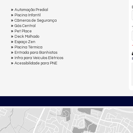
Automação Predial
Piscina Infantil
Câmeras de Segurança
Gás Central
Pet Place
Deck Molhado
Espaço Zen
*
Pìscina Térmica
Entrada para Banhistas
Infra para Veículos Elétricos
Acessibilidade para PNE