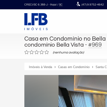
CRECI/SC 6.388-J
- Itajaí /
SC
(47)
9.9752-4642
Casa em Condomínio no Bella 
-
#969
condomínio Bella Vista
(nenhuma avaliação)
Imóveis à Venda
Casas em Condomínio
Santa C