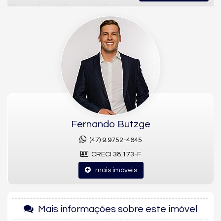
Elevador e Energia Solar
Se você busca uma
casa de luxo em Balneário Camboriú
, com
arquitetura contemporânea, tecnologia e total privacidade,
esta residência no
Balneário Camboriú
é a escolha ideal.
Localizada em um dos condomínios mais valorizados da
cidade, esta
casa alto padrão com 720m²
privativos
impressiona pelo design moderno, integração
inteligente dos ambientes e alto nível de acabamento. Um
projeto pensado para quem valoriza conforto, sofisticação e
exclusividade.
Fernando Butzge
(47) 9.9752-4645
✨ Destaques da Residência
CRECI 38.173-F
4 suítes amplas
, com excelente iluminação natural
mais imóveis
6 banheiros
, incluindo lavabo
4 vagas de garagem
Living integrado com ambientes amplos e modernos
Mais informações sobre este imóvel
Adega climatizada