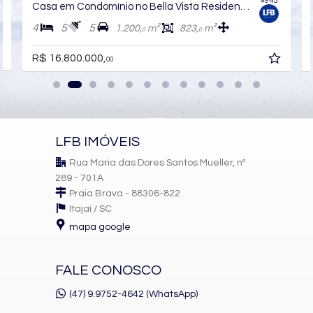
#945
Casa em Condomínio no Bella Vista Residence Club
Sala de Estar
Sala de Jantar
4
5
5
1.200,
m²
823,
m²
0
0
Cozinha
Espaço Gourmet
R$ 16.800.000,
00
Jardim
Hidromassagem
Closet
Lavabo
Sacada Técnica
Banheiro Social
Suíte Master
LFB IMÓVEIS
Características do Empreendimento
Rua Maria das Dores Santos Mueller, nº
Bar
289 - 701A
Sala de Jogos
Praia Brava - 88306-822
Salão de Festas
Piscina
Itajaí /
SC
Quadra Esportiva
mapa google
Espaço Gourmet
Espaço Fitness
Portaria 24h
FALE CONOSCO
Medidores Individuais
Captação de Água
(47) 9.9752-4642 (WhatsApp)
Portão Eletrônico
Brinquedoteca