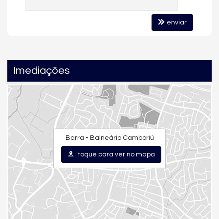
enviar
🌿 Infraestrutura do Condomínio
O
Condomínio Bella Vista
é reconhecido por seu ambiente
seguro, cercado pela natureza e com alto padrão construtivo.
Oferece:
Imediações
Piscina
Sauna
Espaço gourmet
Jacuzzi
Barra - Balneário Camboriú
Estar social
Elevador
toque para ver no mapa
Segurança e privacidade
Um empreendimento que une
tranquilidade, sofisticação e
excelente valorização imobiliária
.