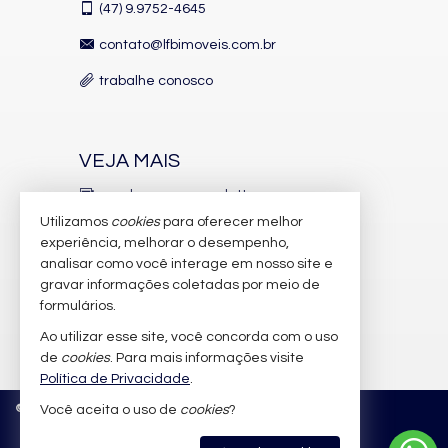
(47)
9.9752-4645
Automação Predial
Piscina Infantil
contato@lfbimoveis.com.br
Câmeras de Segurança
Gás Central
trabalhe conosco
Pet Place
Deck Molhado
Espaço Zen
Pìscina Térmica
Entrada para Banhistas
VEJA MAIS
Infra para Veículos Elétricos
Acessibilidade para PNE
receba nosso newsletter
Utilizamos
cookies
para oferecer melhor
indicadores financeiros
experiência, melhorar o desempenho,
analisar como você interage em nosso site e
cadastre seu imóvel
gravar informações coletadas por meio de
imóveis favoritos
formulários.
Ao utilizar esse site, você concorda com o uso
mapa de imóveis
de
cookies
. Para mais informações visite
Política de Privacidade
.
©
2026
CRECI/SC 6.388-J
Política de Privacidade
Você aceita o uso de
cookies
?