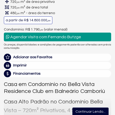
720,
m² de área privativa
00
720,
m² de área total
00
480,
m² - área do terreno
00
a partir de
R$ 14.800.000,
00
Condomínio: R$ 1.790,
(valor mensal)
00
Agendar Visita com Fernando Butzge
Os preços, disponibilidades e condições de pagamento poderão ser alterados sem prévia
comunicação.
Adicionar aos Favoritos
Imprimir
Financiamentos
Casa em Condomínio no Bella Vista
Residence Club em Balneário Camboriú
Casa Alto Padrão no Condomínio Bella
Vista – 720m² Privativos, 4 Suítes,
Continuar Lendo...