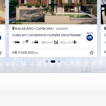
BALNEÁRIO CAMBORIÚ -
BARRA
9
#214
Casa em Condomínio no Bella Vista Residence Club
C
4
5
6
480,
m²
453,
m²
8
0
R
R$ 5.000.000,
00