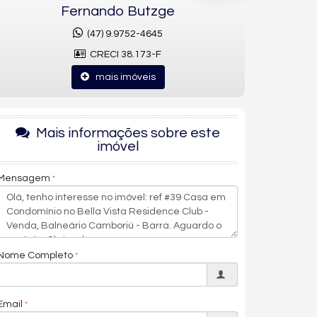
Fernando Butzge
(47) 9.9752-4645
CRECI 38.173-F
mais imóveis
Mais informações sobre este
imóvel
Mensagem
Nome Completo
Email