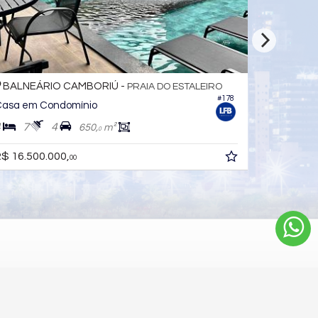
BALNEÁRIO CAMBORIÚ -
BALNEÁ
PRAIA DO ESTALEIRO
#178
asa em Condomínio
Casa no C
4
7
4
5
7
650,
m²
0
$ 16.500.000,
R$ 5.500.
00