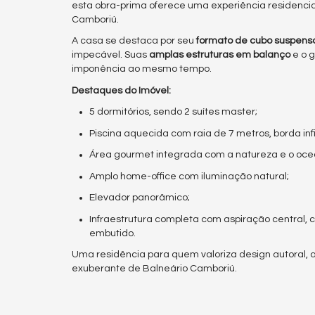
esta obra-prima oferece uma experiência residencia
Camboriú.
A casa se destaca por seu
formato de cubo suspens
impecável. Suas
amplas estruturas em balanço
e o 
imponência ao mesmo tempo.
Destaques do Imóvel:
5 dormitórios, sendo 2 suítes master;
Piscina aquecida com raia de 7 metros, borda infi
Área gourmet integrada com a natureza e o oce
Amplo home-office com iluminação natural;
Elevador panorâmico;
Infraestrutura completa com aspiração central, 
embutido.
Uma residência para quem valoriza design autoral, a
exuberante de Balneário Camboriú.