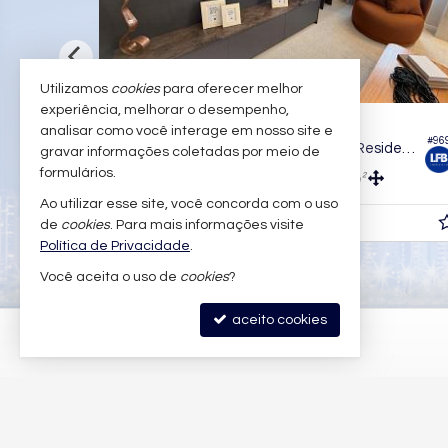
Utilizamos
cookies
para oferecer melhor
experiência, melhorar o desempenho,
BALNEÁRIO CAMBORIÚ -
BARRA
analisar como você interage em nosso site e
#1.104
#96
Casa em Condomínio no Bella Vista Residence Club
Casa em Condomínio no Bella Vista Residence Club
gravar informações coletadas por meio de
formulários.
4
5
5
600,
m²
375,
m²
0
0
Ao utilizar esse site, você concorda com o uso
R$ 7.500.000,
a partir de
de
cookies
. Para mais informações visite
00
Política de Privacidade
.
Você aceita o uso de
cookies
?
aceito cookies