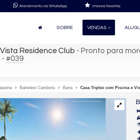
Atendimento via WhatsApp
imóveis favoritos
SOBRE
VENDAS
ALUG
Vista Residence Club
- Pronto para mor
-
#039
.
atarina
Balneário Camboriú
Barra
Casa Triplex com Piscina e Vi
B