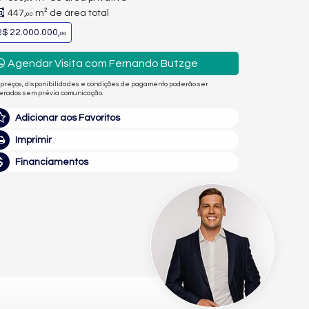
447,
m² de área total
00
$ 22.000.000,
00
Agendar Visita com Fernando Butzge
 preços, disponibilidades e condições de pagamento poderão ser
terados sem prévia comunicação.
Adicionar aos Favoritos
Imprimir
Financiamentos