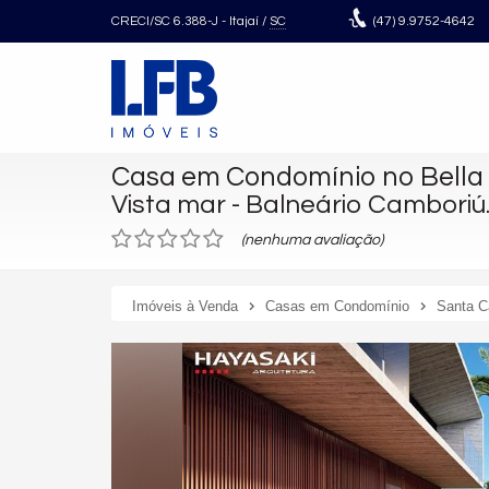
CRECI/SC 6.388-J
- Itajaí /
SC
(47)
9.9752-4642
Casa em Condomínio no Bella 
Vista mar - Balneário Camboriú
(nenhuma avaliação)
Imóveis à Venda
Casas em Condomínio
Santa C