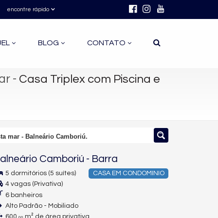
encontre rápido
UEL
BLOG
CONTATO
ar
-
Casa Triplex com Piscina e
sta mar - Balneário Camboriú.
alneário Camboriú
-
Barra
5 dormitórios (5 suítes)
CASA EM CONDOMINIO
4 vagas (Privativa)
6 banheiros
Alto Padrão - Mobiliado
600,
m² de área privativa
00