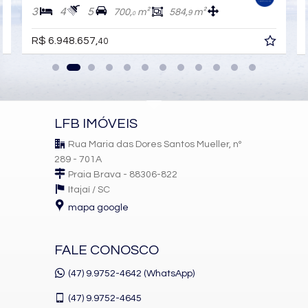
3
4
5
700,
m²
584,
m²
9
0
R$ 6.948.657,
40
LFB IMÓVEIS
Rua Maria das Dores Santos Mueller, nº
289 - 701A
Praia Brava - 88306-822
Itajaí /
SC
mapa google
FALE CONOSCO
(47) 9.9752-4642 (WhatsApp)
(47)
9.9752-4645