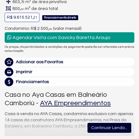
603,
m² de área privativa
79
800,
m² de área total
00
R$ 9.615.521,
21
financiamento direto
Condomínio: R$ 2.500,
(valor mensal)
00
Agendar Visita com Savicky Baretta Araujo
Os preços, disponibilidades e condições de pagamento poderão ser alterados sem prévia
comunicação.
Adicionar aos Favoritos
Imprimir
Financiamentos
Casa no Aya Casas em Balneário
Camboriú -
AYA Empreendimentos
Casa à venda no AYA Casas, condomínio exclusivo com apenas
14 casas da construtora AYA Empreendimentos, na Praia do
Estaleiro, em Balneário Camboriú, a 250 metros da praia.
Continuar Lendo...
Em construção, com padrão de acabamento alto, a casa terá