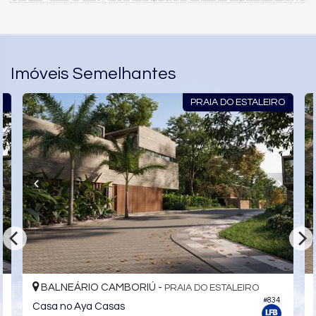
Imóveis Semelhantes
O
PRAIA DO ESTALEIRO
BALNEÁRIO CAMBORIÚ -
PRAIA DO ESTALEIRO
#834
Casa no Aya Casas