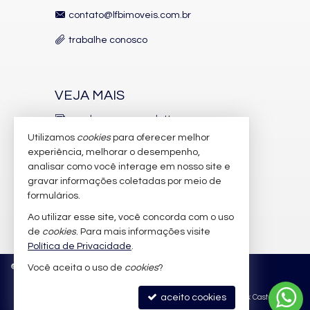
contato@lfbimoveis.com.br
trabalhe conosco
VEJA MAIS
receba nosso newsletter
Utilizamos
cookies
para oferecer melhor
indicadores financeiros
experiência, melhorar o desempenho,
analisar como você interage em nosso site e
cadastre seu imóvel
gravar informações coletadas por meio de
imóveis favoritos
formulários.
Ao utilizar esse site, você concorda com o uso
mapa de imóveis
de
cookies
. Para mais informações visite
Política de Privacidade
.
©
2026
CRECI/SC 6.388-J
Política de Privacidade
Você aceita o uso de
cookies
?
aceito cookies
Site para imobiliárias
: Castel Digital