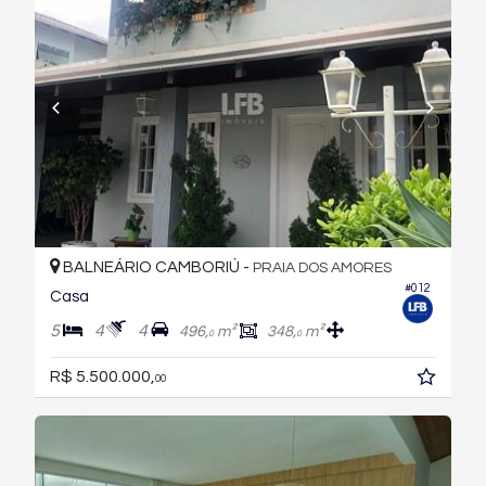
BALNEÁRIO CAMBORIÚ -
PRAIA DOS AMORES
#012
Casa
5
4
4
496,
m²
348,
m²
0
0
R$ 5.500.000,
00