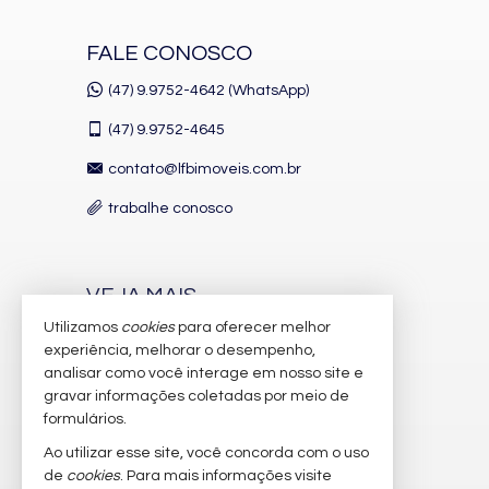
FALE CONOSCO
(47) 9.9752-4642 (WhatsApp)
(47)
9.9752-4645
contato@lfbimoveis.com.br
trabalhe conosco
VEJA MAIS
Utilizamos
cookies
para oferecer melhor
receba nosso newsletter
experiência, melhorar o desempenho,
indicadores financeiros
analisar como você interage em nosso site e
gravar informações coletadas por meio de
cadastre seu imóvel
formulários.
imóveis favoritos
Ao utilizar esse site, você concorda com o uso
de
cookies
. Para mais informações visite