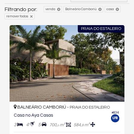
Filtrando por:
venda
Balneário Camboriú
casa
remover todos
PRAIA DO ESTALEIRO
BALNEÁRIO CAMBORIÚ -
PRAIA DO ESTALEIRO
#834
Casa no Aya Casas
3
4
5
700,
m²
584,
m²
9
0