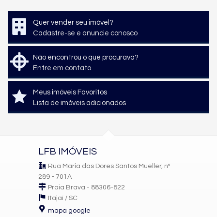
Quer vender seu imóvel?
Cadastre-se e anuncie conosco
Não encontrou o que procurava?
Entre em contato
Meus imóveis Favoritos
Lista de imóveis adicionados
LFB IMÓVEIS
Rua Maria das Dores Santos Mueller, nº
289 - 701A
Praia Brava - 88306-822
Itajaí /
SC
mapa google