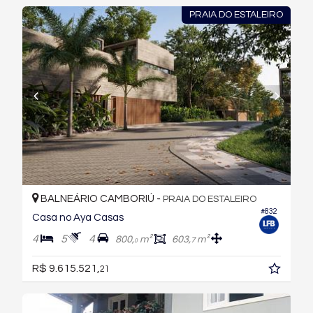
PRAIA DO ESTALEIRO
BALNEÁRIO CAMBORIÚ -
PRAIA DO ESTALEIRO
#832
Casa no Aya Casas
4
5
4
800,
m²
603,
m²
7
0
R$ 9.615.521,
21