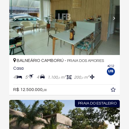
BALNEÁRIO CAMBORIÚ -
PRAIA DOS AMORES
#212
Casa
4
5
4
1.100,
m²
200,
m²
0
0
R$ 12.500.000,
00
PRAIA DO ESTALEIRO