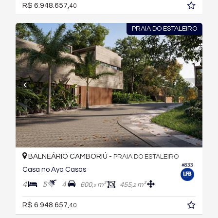
R$ 6.948.657,
40
PRAIA DO ESTALEIRO
BALNEÁRIO CAMBORIÚ -
PRAIA DO ESTALEIRO
#833
Casa no Aya Casas
4
5
4
600,
m²
455,
m²
2
0
R$ 6.948.657,
40