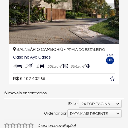
BALNEÁRIO CAMBORIÚ -
PRAIA DO ESTALEIRO
#704
Casa no Aya Casas
4
5
2
500,
m²
354,
m²
0
0
R$ 6.107.402,
86
6
imóveis encontrados
Exibir
24 POR PÁGINA
Ordenar por
DATA MAIS RECENTE
(nenhuma avaliação)