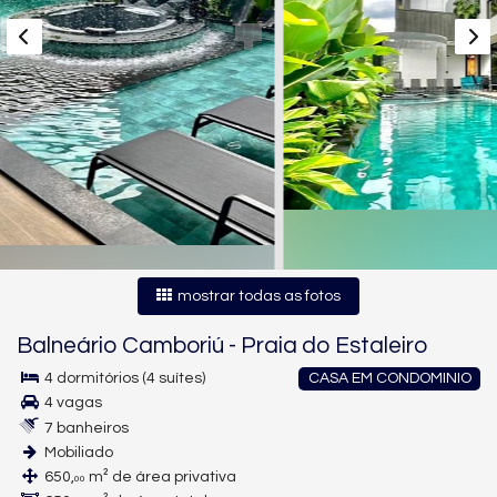
mostrar todas as fotos
Balneário Camboriú
-
Praia do Estaleiro
4 dormitórios (4 suítes)
CASA EM CONDOMINIO
4 vagas
7 banheiros
Mobiliado
650,
m² de área privativa
00