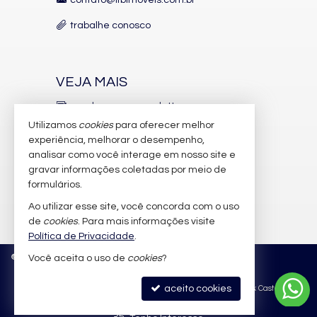
trabalhe conosco
VEJA MAIS
receba nosso newsletter
Utilizamos
cookies
para oferecer melhor
indicadores financeiros
experiência, melhorar o desempenho,
analisar como você interage em nosso site e
cadastre seu imóvel
gravar informações coletadas por meio de
imóveis favoritos
formulários.
Ao utilizar esse site, você concorda com o uso
mapa de imóveis
de
cookies
. Para mais informações visite
Política de Privacidade
.
©
2026
CRECI/SC 6.388-J
Política de Privacidade
Você aceita o uso de
cookies
?
aceito cookies
Site para imobiliárias
: Castel Digital