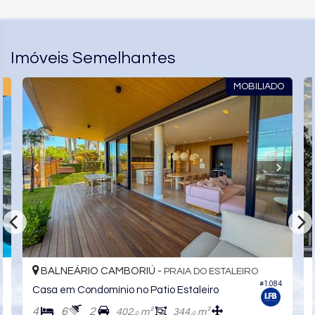
Imóveis Semelhantes
O
MOBILIADO
BALNEÁRIO CAMBORIÚ -
PRAIA DO ESTALEIRO
#1.084
Casa em Condomínio no Patio Estaleiro
4
6
2
402,
m²
344,
m²
0
0