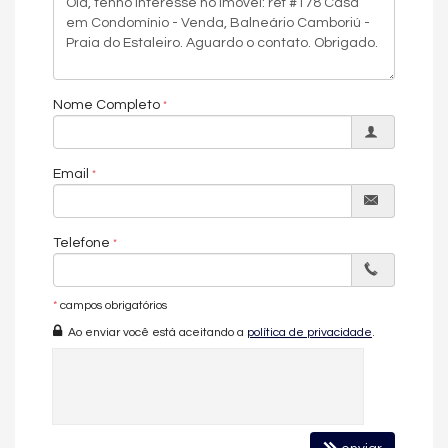
um condomínio fechado.
Características do Imóvel
Aquecimento de Água
Ar Condicionado
Nome Completo
Churrasqueira
Piso Porcelanato
Piso Vinílico
Decorado
Email
Área de Serviço
Dependência de Empregada
Home Office
Telefone
Estar Íntimo
Piscina Privativa
Sacada / Varanda
Sala
*
campos obrigatórios
Sala de Estar
Ao enviar você está aceitando a
política de privacidade
.
Sala de Jantar
Cozinha
Cozinha Americana
Espaço Gourmet
Hidromassagem
Closet
Lavabo