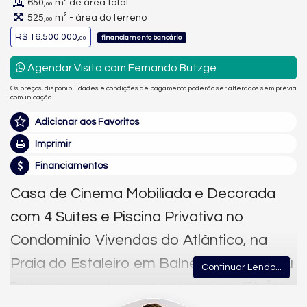
650,
m² de área total
00
525,
m² - área do terreno
00
R$ 16.500.000,
financiamento bancário
00
Agendar Visita com Fernando Butzge
Os preços, disponibilidades e condições de pagamento poderão ser alterados sem prévia
comunicação.
Adicionar aos Favoritos
Imprimir
Financiamentos
Casa de Cinema Mobiliada e Decorada
com 4 Suítes e Piscina Privativa no
Condomínio Vivendas do Atlântico, na
Praia do Estaleiro em Balneário Camboriú
Continuar Lendo...
Pronta para morar, esta casa em condomínio soma 650m² de
área total e privativa, no exclusivo Condomínio Vivendas do