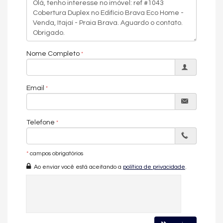
Lavabo
Cozinha funcional
Área de serviço independente
Vista panorâmica
Nome Completo
Acabamento em gesso
Infraestrutura para ar-condicionado split
Email
Fechadura com senha na porta de entrada
Gás individual
Telefone
Interfone
Cada detalhe foi pensado para proporcionar uma experiência
de morar sofisticada, com ambientes amplos, bem iluminados e
*
campos obrigatórios
integrados à proposta contemporânea do empreendimento.
Ao enviar você está aceitando a
política de privacidade
.
🏢 Infraestrutura Completa do
Empreendimento