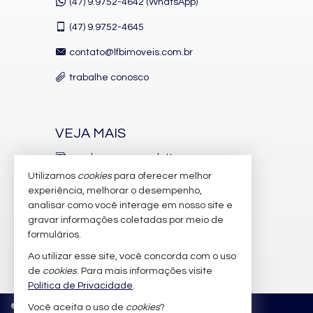
(47) 9.9752-4642 (WhatsApp)
Piso Porcelanato
Infra para Ar Split
(47)
9.9752-4645
Andar Alto
Vista Mar
contato@lfbimoveis.com.br
Acabamento em Gesso
Área de Serviço
trabalhe conosco
Living
Sala de Estar
Sala de Jantar
Cozinha
VEJA MAIS
Lavabo
Sacada Técnica
receba nosso newsletter
Características do Empreendimento
Utilizamos
cookies
para oferecer melhor
Salão de Festas
indicadores financeiros
experiência, melhorar o desempenho,
Piscina
analisar como você interage em nosso site e
Espaço Fitness
cadastre seu imóvel
Medidores Individuais
gravar informações coletadas por meio de
Portão Eletrônico
imóveis favoritos
formulários.
Brinquedoteca
Piscina Infantil
Ao utilizar esse site, você concorda com o uso
mapa de imóveis
Gás Central
de
cookies
. Para mais informações visite
Elevador
Política de Privacidade
.
Hall Decorado e Mobiliado
©
2026
CRECI/SC 6.388-J
Política de Privacidade
Estar Social
Você aceita o uso de
cookies
?