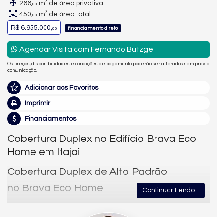
266,
m² de área privativa
00
450,
m² de área total
00
R$ 6.955.000,
financiamento direto
00
Agendar Visita com Fernando Butzge
Os preços, disponibilidades e condições de pagamento poderão ser alterados sem prévia
comunicação.
Adicionar aos Favoritos
Imprimir
Financiamentos
Cobertura Duplex no Edifício Brava Eco
Home em Itajaí
Cobertura Duplex de Alto Padrão
no Brava Eco Home
Continuar Lendo...
Sofisticação, Espaço e Vista Privilegiada na Praia