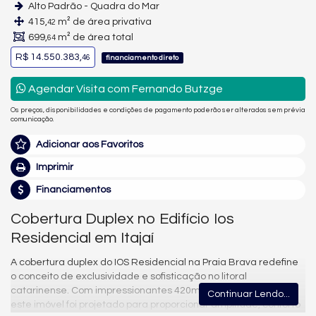
Alto Padrão - Quadra do Mar
415,
m² de área privativa
42
699,
m² de área total
64
R$ 14.550.383,
46
financiamento direto
Agendar Visita com Fernando Butzge
Os preços, disponibilidades e condições de pagamento poderão ser alterados sem prévia
comunicação.
Adicionar aos Favoritos
Imprimir
Financiamentos
Cobertura Duplex no Edifício Ios
Residencial em Itajaí
A cobertura duplex do IOS Residencial na Praia Brava redefine
o conceito de exclusividade e sofisticação no litoral
catarinense. Com impressionantes 420m² de área privativa,
Continuar Lendo...
este imóvel foi projetado para proporcionar amplitude, conforto