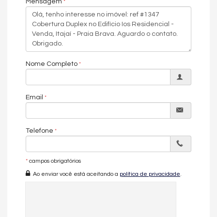
Mensagem
reforçando a excelência construtiva e funcional do projeto.
A área de lazer do IOS Residencial complementa a experiência
premium de morar na Praia Brava, com academia equipada,
sala de jogos e ambientes planejados para proporcionar lazer,
conforto e qualidade de vida.
Nome Completo
Ideal para quem busca uma cobertura duplex de luxo na Praia
Brava, com piscina privativa, metragem ampla e alto potencial
de valorização imobiliária.
Email
Características do Imóvel
Aquecimento de Água
Churrasqueira
Telefone
Piso Porcelanato
Piso Vinílico
Infra para Ar Split
*
campos obrigatórios
Vista Mar
Acabamento em Gesso
Ao enviar você está aceitando a
política de privacidade
.
Piso Aquecido nos Banheiros
Fechadura Eletrônica
Aceita Pet
Área de Serviço