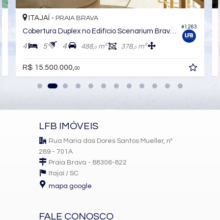
Pìscina Térmica
Box de Praia
ITAJAÍ -
PRAIA BRAVA
Hall Decorado e Mobiliado
1
#1.263
Cobertura Duplex no Edifício Scenarium Brava Norte
Acessibilidade para PNE
4
5
4
488,
m²
378,
m²
0
0
R$ 15.500.000,
00
LFB IMÓVEIS
Rua Maria das Dores Santos Mueller, nº
289 - 701A
Praia Brava - 88306-822
Itajaí /
SC
mapa google
FALE CONOSCO