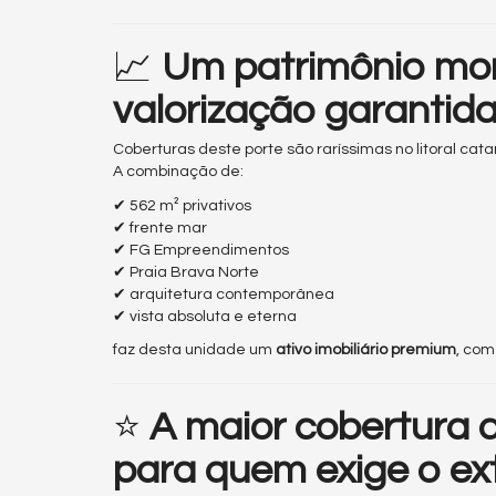
📈
Um patrimônio mo
valorização garantid
Coberturas deste porte são raríssimas no litoral cata
A combinação de:
✔ 562 m² privativos
✔ frente mar
✔ FG Empreendimentos
✔ Praia Brava Norte
✔ arquitetura contemporânea
✔ vista absoluta e eterna
faz desta unidade um
ativo imobiliário premium
, com
⭐
A maior cobertura 
para quem exige o ext