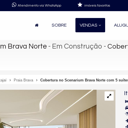
Atendimento via WhatsApp
imóveis favoritos
SOBRE
VENDAS
ALUG
um Brava Norte
- Em Construção
-
Cober
tajaí
Praia Brava
Cobertura no Scenarium Brava Norte com 5 suíte
I