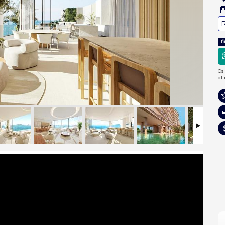
R
f
Os
al