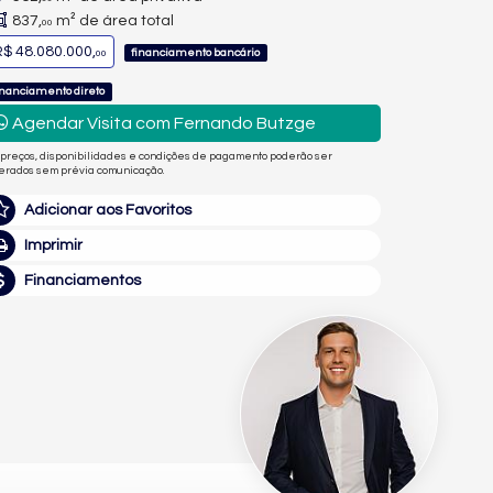
837,
m² de área total
00
$ 48.080.000,
financiamento bancário
00
inanciamento direto
Agendar Visita com Fernando Butzge
 preços, disponibilidades e condições de pagamento poderão ser
terados sem prévia comunicação.
Adicionar aos Favoritos
Imprimir
Financiamentos