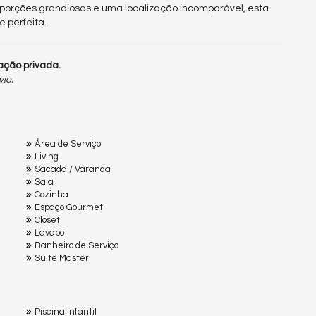
porções grandiosas e uma localização incomparável, esta
 perfeita.
ação privada.
vio.
Área de Serviço
Living
Sacada / Varanda
Sala
Cozinha
Espaço Gourmet
Closet
Lavabo
Banheiro de Serviço
Suíte Master
Piscina Infantil