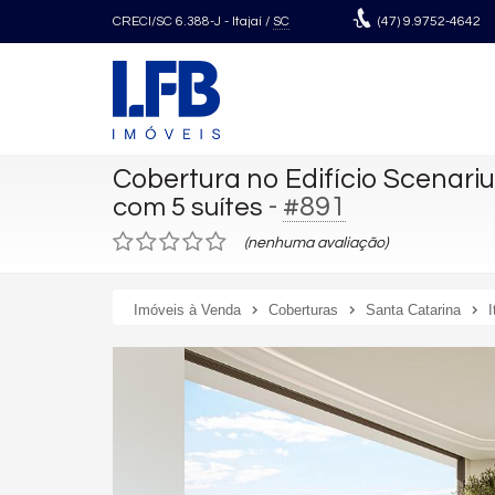
CRECI/SC 6.388-J
- Itajaí /
SC
(47)
9.9752-4642
Cobertura no Edifício Scenari
-
#891
com 5 suítes
(nenhuma avaliação)
Imóveis à Venda
Coberturas
Santa Catarina
I