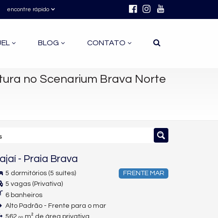
encontre rápido
UEL
BLOG
CONTATO
tura no Scenarium Brava Norte
s
tajaí
-
Praia Brava
5 dormitórios (5 suítes)
FRENTE MAR
5 vagas (Privativa)
6 banheiros
Alto Padrão - Frente para o mar
562,
m² de área privativa
00