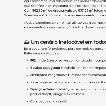
Apresentamos uma das coberturas mais raras e extr
que redefine luxo, imponência e exclusividade no lito
Com
562,16 m² de área privativa
e
837,06 m² totais
, 
Scenarium Praia Brava — o empreendimento ícone da
Aqui, a experiência frente mar atinge seu nível má
monumentais e uma sensação de liberdade impossíve
🌅
Um cenário irretocável em todo
Esta cobertura foi projetada para ser mais do que u
Entre seus destaques:
562 m² de área privativa
com amplitude incompa
4 suítes espaçosas
, incluindo uma master impec
Ambientes integrados e iluminados naturalment
Janelas generosas que emolduram o mar da Pra
Terraço externo colossal
, perfeito para quem des
piscina, firepit, lounge e muito mais
Churrasqueira a carvão