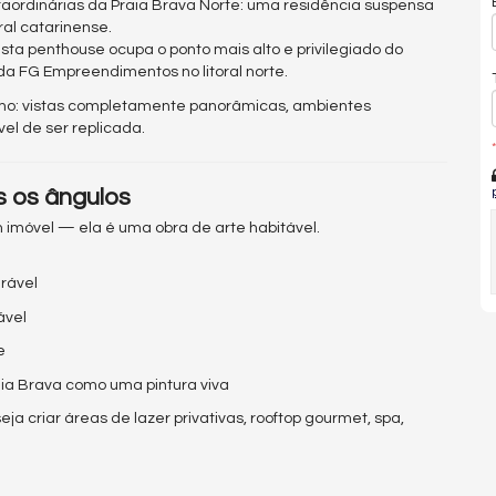
aordinárias da Praia Brava Norte: uma residência suspensa
ral catarinense.
esta penthouse ocupa o ponto mais alto e privilegiado do
 FG Empreendimentos no litoral norte.
ximo: vistas completamente panorâmicas, ambientes
l de ser replicada.
*
s os ângulos
m imóvel — ela é uma obra de arte habitável.
rável
ável
e
ia Brava como uma pintura viva
eja criar áreas de lazer privativas, rooftop gourmet, spa,