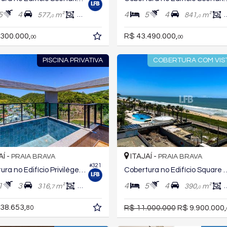
5
4
4
5
4
577,
m²
378,
m²
841,
m²
0
0
0
.300.000,
R$ 43.490.000,
00
00
PISCINA PRIVATIVA
COBERTURA COM VIS
AÍ -
ITAJAÍ -
PRAIA BRAVA
PRAIA BRAVA
#321
Cobertura no Edifício Privilège Brava
Cobertura no Edifíc
1
3
4
5
4
316,
m²
203,
m²
390,
m²
7
4
0
38.653,
R$ 11.000.000
R$ 9.900.000,
80