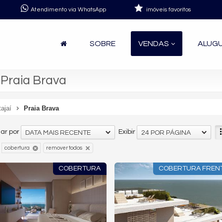
Atendimento via WhatsApp
imóveis favoritos
SOBRE
VENDAS
ALUG
 Praia Brava
tajaí
Praia Brava
ar por
Exibir
DATA MAIS RECENTE
24 POR PÁGINA
cobertura
remover todos
COBERTURA
COBERTURA FREN