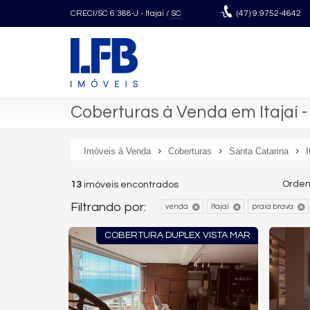
CRECI/SC 6.388-J
- Itajaí /
SC
(47)
9.9752-4642
Coberturas à Venda em Itajaí -
Imóveis à Venda
Coberturas
Santa Catarina
I
Orden
13
imóveis encontrados
Filtrando por:
venda
Itajaí
praia brava
COBERTURA DUPLEX VISTA MAR