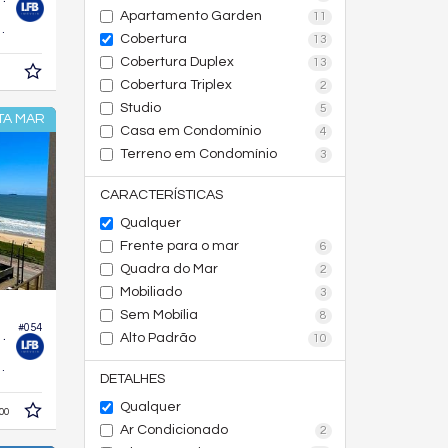
Apartamento Garden
11
591,
m²
0
Cobertura
13
Cobertura Duplex
13
Cobertura Triplex
2
Studio
5
TA MAR
Casa em Condomínio
4
Terreno em Condomínio
3
CARACTERÍSTICAS
Qualquer
Frente para o mar
6
Quadra do Mar
2
Mobiliado
3
Sem Mobília
8
#054
io Square Hobus
Alto Padrão
10
323,
m²
0
DETALHES
Qualquer
00
Ar Condicionado
2