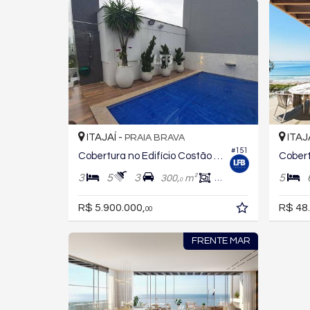
ITAJAÍ -
ITAJ
PRAIA BRAVA
#151
Cobertura no Edifício Costão da Brava
3
5
3
5
300,
m²
290,
m²
0
0
R$ 5.900.000,
R$ 48
00
FRENTE MAR