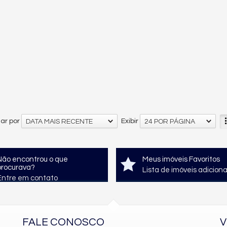
ar por
Exibir
DATA MAIS RECENTE
24 POR PÁGINA
Não encontrou o que
Meus imóveis Favoritos
procurava?
Lista de imóveis adicion
Entre em contato
FALE CONOSCO
V