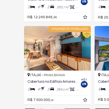
3
4
2
4
350,
m²
253,
m²
7
7
R$ 12.245.849,
R$ 20
36
FINAMENTE MOBILIADO
ITAJAÍ -
ITAJ
PRAIA BRAVA
#721
Cobertura no Edifício Amores da Brava Club House
3
4
3
4
264,
m²
200,
m²
5
0
R$ 5.0
R$ 7.500.000,
00