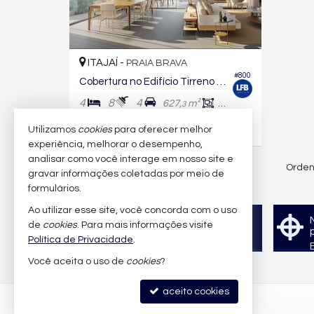
ITAJAÍ -
PRAIA BRAVA
#800
Cobertura no Edifício Tirreno Residenziale
4
8
4
627,
m²
505,
m²
3
3
Utilizamos
cookies
para oferecer melhor
R$ 22.474.388,
83
experiência, melhorar o desempenho,
analisar como você interage em nosso site e
Orden
13
imóveis encontrados
gravar informações coletadas por meio de
formulários.
(nenhuma avaliação)
Ao utilizar esse site, você concorda com o uso
Quer vender seu imóvel?
de
cookies
. Para mais informações visite
Cadastre-se e anuncie
Política de Privacidade
.
conosco
Você aceita o uso de
cookies
?
aceito cookies
LFB IMÓVEIS