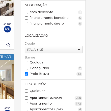
NEGOCIAÇÃO
com desconto
1
financiamento bancário
6
financiamento direto
8
#1.288
ertura no Edifício Jade Ocean
LOCALIZAÇÃO
Cidade
ITAJAÍ (13)
TE MAR
Bairros
Qualquer
Cabeçudas
2
Praia Brava
13
TIPO DE IMÓVEL
Qualquer
Apartamentos
220
(todos)
Apartamento
172
#890
Apartamento Duplex
4
enarium Brava Norte