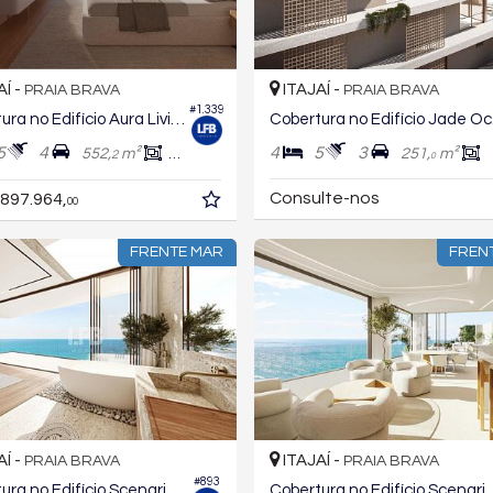
AÍ -
ITAJAÍ -
PRAIA BRAVA
PRAIA BRAVA
#1.339
Cobertura no Edifício Aura Living Home
Cob
5
4
4
5
3
552,
m²
361,
m²
251,
m²
2
7
0
Consulte-nos
.897.964,
00
FRENTE MAR
FREN
AÍ -
ITAJAÍ -
PRAIA BRAVA
PRAIA BRAVA
#893
Cobertura no Edifício Scenarium Brava Norte
Cobertura no Edifício Sc