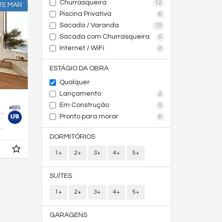
Churrasqueira
12
TE MAR
Piscina Privativa
6
Sacada / Varanda
10
Sacada com Churrasqueira
5
Internet / WiFi
2
ESTÁGIO DA OBRA
Qualquer
Lançamento
2
Em Construção
5
#889
enarium Brava Norte
Pronto para morar
6
378,
m²
0
DORMITÓRIOS
1+
2+
3+
4+
5+
SUÍTES
1+
2+
3+
4+
5+
GARAGENS