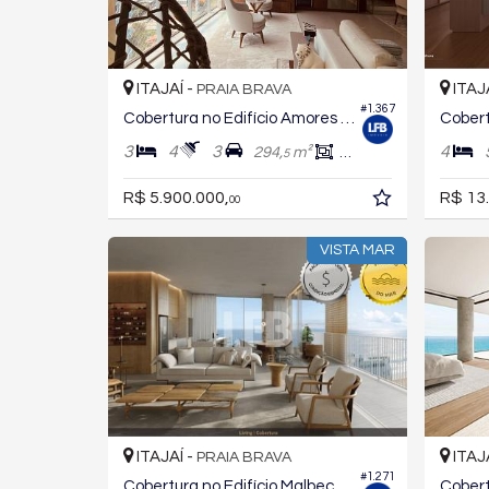
ITAJAÍ -
ITAJ
PRAIA BRAVA
#1.367
Cobertura no Edifício Amores da Brava Club House
3
4
3
4
294,
m²
238,
m²
5
1
R$ 5.900.000,
R$ 13
00
VISTA MAR
ITAJAÍ -
ITAJ
PRAIA BRAVA
#1.271
Cobertura no Edifício Malbec Malbec