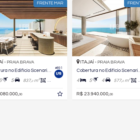
FRENTE MAR
FREN
AÍ -
ITAJAÍ -
PRAIA BRAVA
PRAIA BRAVA
#891
Cobertura no Edifício Scenarium Brava Norte
Cobertura no Edifício Sc
6
5
4
5
4
837,
m²
562,
m²
577,
m²
0
0
0
.080.000,
R$ 23.940.000,
00
00