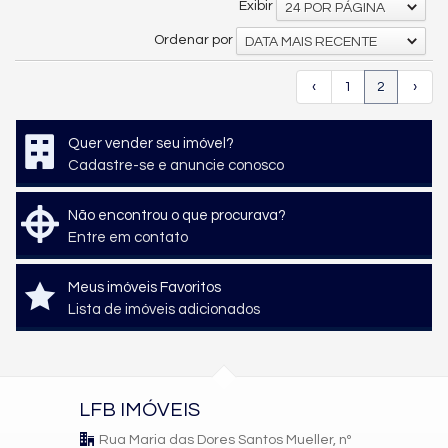
Exibir
24 POR PÁGINA
Ordenar por
DATA MAIS RECENTE
‹
1
2
›
Quer vender seu imóvel?
Cadastre-se e anuncie conosco
Não encontrou o que procurava?
Entre em contato
Meus imóveis Favoritos
Lista de imóveis adicionados
LFB IMÓVEIS
Rua Maria das Dores Santos Mueller, nº