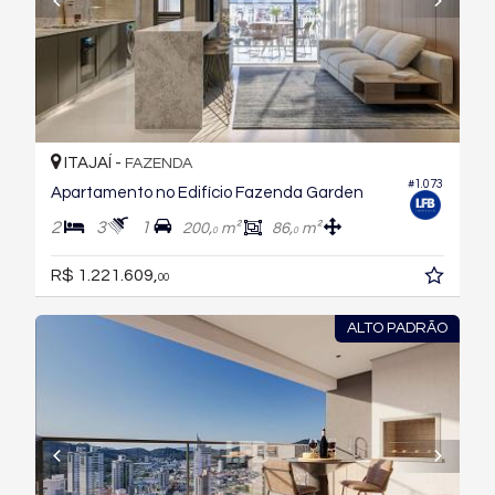
ITAJAÍ -
FAZENDA
#1.073
Apartamento no Edifício Fazenda Garden
2
3
1
200,
m²
86,
m²
0
0
R$ 1.221.609,
00
ALTO PADRÃO