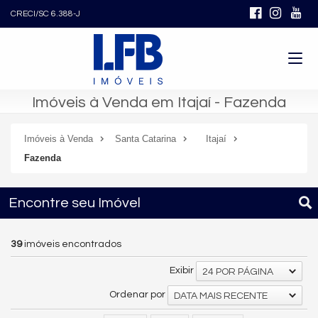
CRECI/SC 6.388-J
Imóveis à Venda em Itajaí - Fazenda
Imóveis à Venda
Santa Catarina
Itajaí
Fazenda
Encontre seu Imóvel
39
imóveis encontrados
Exibir
24 POR PÁGINA
Ordenar por
DATA MAIS RECENTE