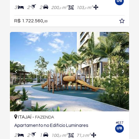
3
2
2
200,
m²
103,
m²
0
0
R$ 1.722.560,
00
ITAJAÍ -
FAZENDA
#637
Apartamento no Edifício Luminares
2
2
1
100,
m²
71,
m²
3
0