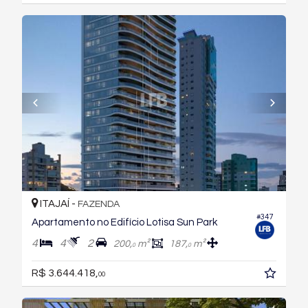
ITAJAÍ -
FAZENDA
#347
Apartamento no Edifício Lotisa Sun Park
4
4
2
200,
m²
187,
m²
0
0
R$ 3.644.418,
00