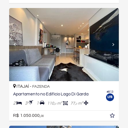
ITAJAÍ -
FAZENDA
#813
Apartamento no Edifício Lago Di Garda
2
3
1
110,
m²
77,
m²
0
0
R$ 1.050.000,
00