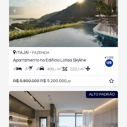
ITAJAÍ -
FAZENDA
#1.009
Apartamento no Edifício Lotisa Skyline
4
5
4
400,
m²
222,
m²
3
0
R$ 5.800.000
R$ 5.200.000,
00
ALTO PADRÃO