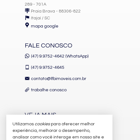
289 - 701A
Praia Brava - 88306-822
Itajaí /
SC
mapa google
FALE CONOSCO
(47) 9.9752-4642 (WhatsApp)
(47)
9.9752-4645
contato@lfbimoveis.com.br
trabalhe conosco
VEJA MAIS
Utilizamos
cookies
para oferecer melhor
receba nosso newsletter
experiência, melhorar o desempenho,
indicadores financeiros
analisar como você interage em nosso site e