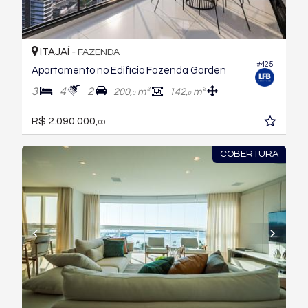
ITAJAÍ -
FAZENDA
#425
Apartamento no Edifício Fazenda Garden
3
4
2
200,
m²
142,
m²
0
0
R$ 2.090.000,
00
COBERTURA