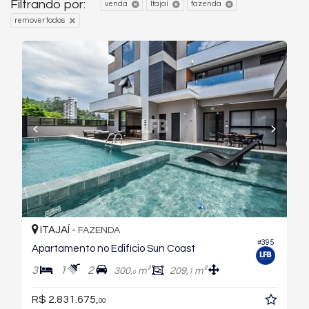
Filtrando por:
venda
Itajaí
fazenda
remover todos
ITAJAÍ -
FAZENDA
#395
Apartamento no Edifício Sun Coast
3
1
2
300,
m²
209,
m²
1
0
R$ 2.831.675,
00