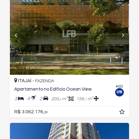
ITAJAÍ -
FAZENDA
#322
Apartamento no Edifício Ocean View
3
4
2
200,
m²
158,
m²
1
0
R$ 3.062.176,
00