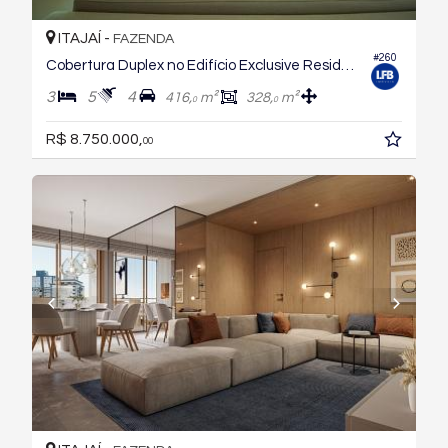
ITAJAÍ -
FAZENDA
#260
Cobertura Duplex no Edifício Exclusive Residence
3
5
4
416,
m²
328,
m²
0
0
R$ 8.750.000,
00