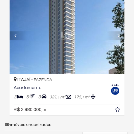
ITAJAÍ -
FAZENDA
#746
Apartamento
3
5
3
321,
m²
175,
m²
1
1
R$ 2.880.000,
00
39
imóveis encontrados