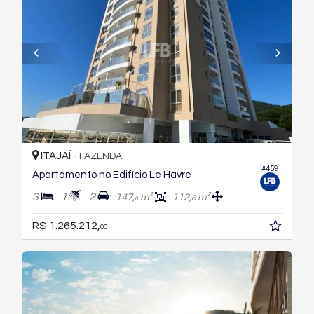
ITAJAÍ -
FAZENDA
#459
Apartamento no Edifício Le Havre
3
1
2
147,
m²
112,
m²
6
0
R$ 1.265.212,
00