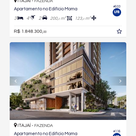
ITAJAÍ -
FAZENDA
#933
Apartamento no Edifício Moma
3
4
2
200,
m²
123,
m²
0
0
R$ 1.848.300,
00
ITAJAÍ -
FAZENDA
#116
Apartamento no Edifício Moma