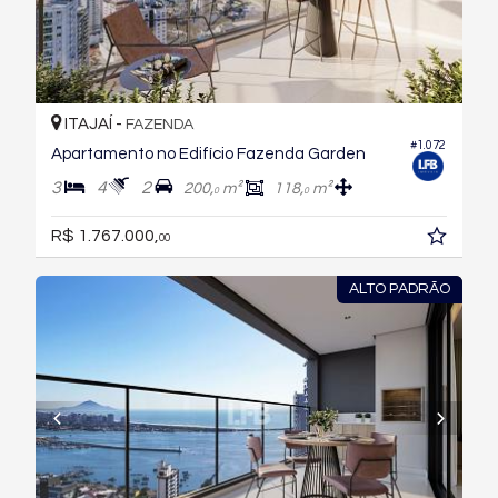
ITAJAÍ -
FAZENDA
#1.072
Apartamento no Edifício Fazenda Garden
3
4
2
200,
m²
118,
m²
0
0
R$ 1.767.000,
00
ALTO PADRÃO