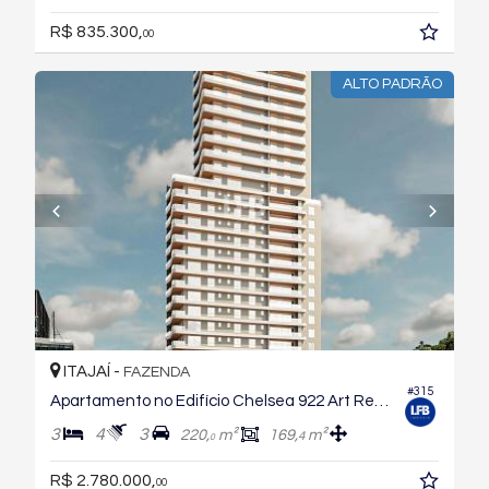
R$ 835.300,
00
ALTO PADRÃO
ITAJAÍ -
FAZENDA
#315
Apartamento no Edifício Chelsea 922 Art Residence
3
4
3
220,
m²
169,
m²
4
0
R$ 2.780.000,
00