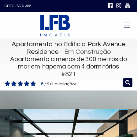
CRECI/SC 6.388-J
Apartamento no Edifício Park Avenue
Residence
- Em Construção
Apartamento a menos de 300 metros do
mar em Itapema com 4 dormitórios
#821
5
/
5
(
1
avaliação)