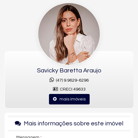
merece.
A 150 metros do mar o empreendimento traz uma
Infraestrutura completa de serviços com mais de 2 mil m² de
lazer.
O apartamento possui 134m² distribuídos em 4 dormitórios
sendo 2 suítes e 2 demi-suítes, mais um amplo living integrado
com sacada com churrasqueira à carvão.
Agende uma visita e conheça este lindo projeto.
*Os valores estão sujeitos a alteração sem aviso prévio.
Savicky Baretta Araujo
(47) 9.9629-6296
Características do Imóvel
Aquecimento de Água
CRECI 49633
Churrasqueira
Piso Porcelanato
mais imóveis
Infra para Ar Split
Acabamento em Gesso
Fechadura Eletrônica
Área de Serviço
Mais informações sobre este imóvel
Living
Sacada com Churrasqueira
Sala de Estar
Mensagem