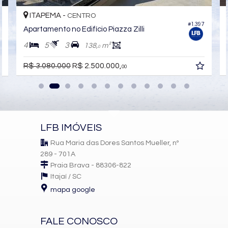
ITAPEMA -
CENTRO
#1.397
1
Apartamento no Edifício Piazza Zilli
4
5
3
138,
m²
0
R$ 3.080.000
R$ 2.500.000,
00
LFB IMÓVEIS
Rua Maria das Dores Santos Mueller, nº
289 - 701A
Praia Brava - 88306-822
Itajaí /
SC
mapa google
FALE CONOSCO