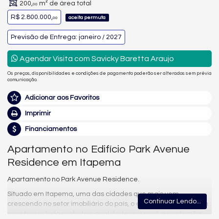
200,
m² de área total
00
R$ 2.800.000,
aceita permuta
00
Previsão de Entrega: janeiro / 2027
Agendar Visita com Savicky Baretta Araujo
Os preços, disponibilidades e condições de pagamento poderão ser alterados sem prévia
comunicação.
Adicionar aos Favoritos
Imprimir
Financiamentos
Apartamento no Edifício Park Avenue
Residence em Itapema
Apartamento no Park Avenue Residence.
Situado em Itapema, uma das cidades que mais vem
Continuar Lendo...
crescendo no setor imobiliário do país, o empreendimento vem
para trazer todo conforto e qualidade que você e sua família