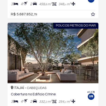
3
4
2
459,
m²
348,
m²
6
0
R$ 5.687.852,
79
POUCOS METROS DO MAR
ITAJAÍ -
CABEÇUDAS
#1.278
Cobertura no Edifício Citrine
3
4
2
332,
m²
254,
m²
2
0