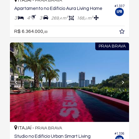
ITAJAÍ -
PRAIA BRAVA
#1.337
Apartamento no Edifício Aura Living Home
3
4
3
269,
m²
168,
m²
4
0
R$ 6.364.000,
00
PRAIA BRAVA
ITAJAÍ -
PRAIA BRAVA
#1.336
Studio no Edifício Urban Smart Living