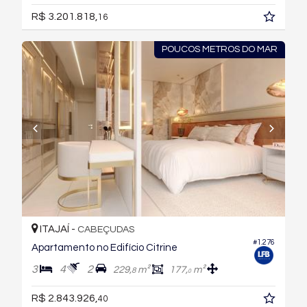
R$ 3.201.818,
16
POUCOS METROS DO MAR
ITAJAÍ -
CABEÇUDAS
#1.276
Apartamento no Edifício Citrine
3
4
2
229,
m²
177,
m²
8
0
R$ 2.843.926,
40