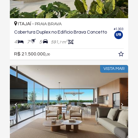
ITAJAÍ -
PRAIA BRAVA
#1.303
Cobertura Duplex no Edifício Brava Concetto
4
7
5
591,
m²
7
R$ 21.500.000,
00
VISTA MAR