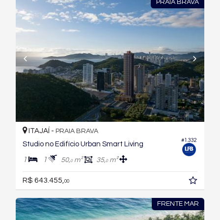
PRAIA BRAVA
ITAJAÍ -
PRAIA BRAVA
#1.332
Studio no Edifício Urban Smart Living
1
1
50,
m²
35,
m²
0
0
R$ 643.455,
00
FRENTE MAR