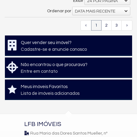
Exibir
24 POR PÁGINA
Ordenar por
DATA MAIS RECENTE
‹
1
2
3
›
Quer vender seu imóvel?
Cadastre-se e anuncie conosco
Não encontrou o que procurava?
Entre em contato
Meus imóveis Favoritos
Lista de imóveis adicionados
LFB IMÓVEIS
Rua Maria das Dores Santos Mueller, nº