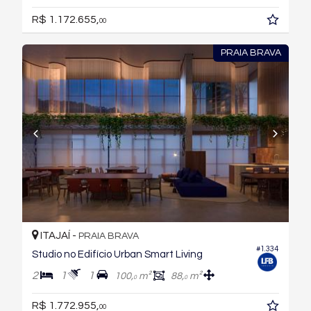
R$ 1.172.655,
00
PRAIA BRAVA
ITAJAÍ -
PRAIA BRAVA
#1.334
Studio no Edifício Urban Smart Living
2
1
1
100,
m²
88,
m²
0
0
R$ 1.772.955,
00