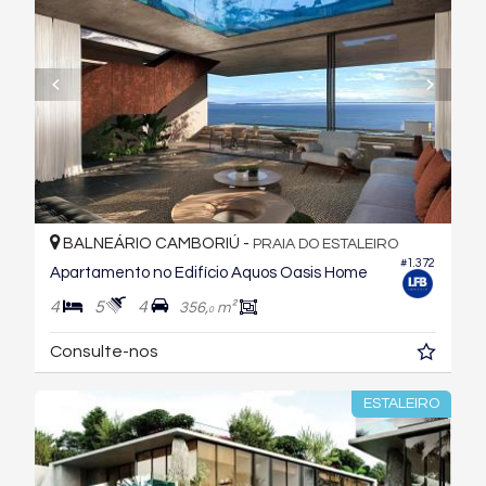
BALNEÁRIO CAMBORIÚ -
PRAIA DO ESTALEIRO
#1.372
Apartamento no Edifício Aquos Oasis Home
4
5
4
356,
m²
0
Consulte-nos
ESTALEIRO