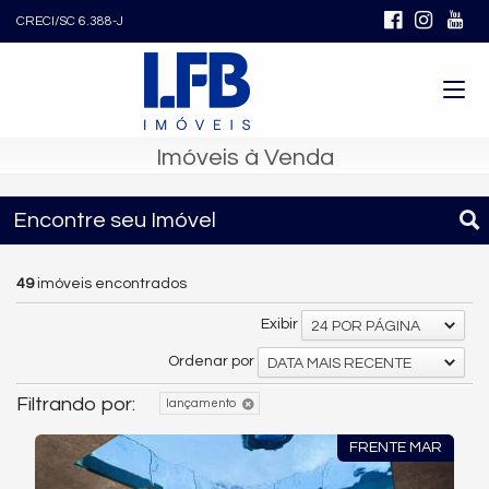
CRECI/SC 6.388-J
Imóveis à Venda
Encontre seu Imóvel
49
imóveis encontrados
Exibir
24 POR PÁGINA
Ordenar por
DATA MAIS RECENTE
Filtrando por:
lançamento
FRENTE MAR