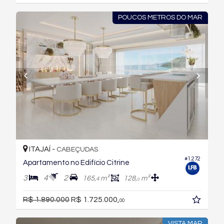
POUCOS METROS DO MAR
ITAJAÍ -
CABEÇUDAS
#1.272
Apartamento no Edifício Citrine
3
4
2
165,
m²
128,
m²
4
0
R$ 1.890.000
R$ 1.725.000,
00
VISTA MAR