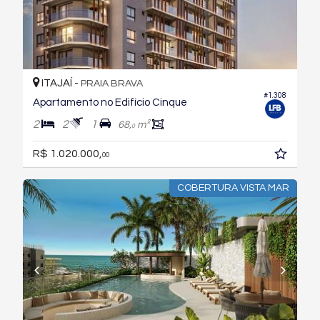
ITAJAÍ -
PRAIA BRAVA
#1.308
Apartamento no Edifício Cinque
2
2
1
68,
m²
0
R$ 1.020.000,
00
COBERTURA VISTA MAR