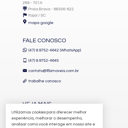
289 - 701A
Praia Brava - 88306-822
Itajaí /
SC
mapa google
FALE CONOSCO
(47) 9.9752-4642 (WhatsApp)
(47)
9.9752-4645
contato@lfbimoveis.com.br
trabalhe conosco
VEJA MAIS
Utilizamos
cookies
para oferecer melhor
receba nosso newsletter
experiência, melhorar o desempenho,
indicadores financeiros
analisar como você interage em nosso site e