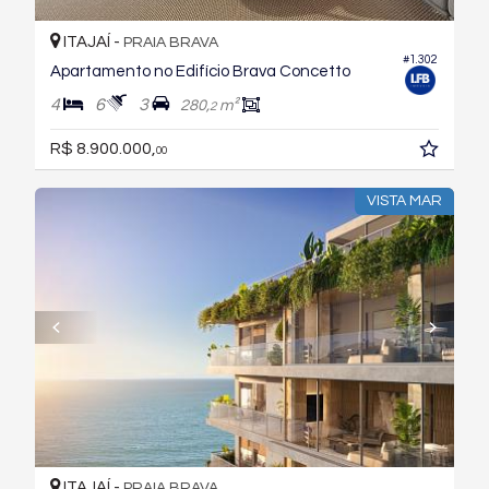
ITAJAÍ -
PRAIA BRAVA
#1.302
Apartamento no Edifício Brava Concetto
4
6
3
280,
m²
2
R$ 8.900.000,
00
VISTA MAR
ITAJAÍ -
PRAIA BRAVA