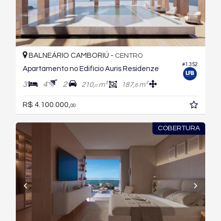
BALNEÁRIO CAMBORIÚ -
CENTRO
#1.352
Apartamento no Edifício Auris Residenze
3
4
2
210,
m²
187,
m²
6
0
R$ 4.100.000,
00
COBERTURA