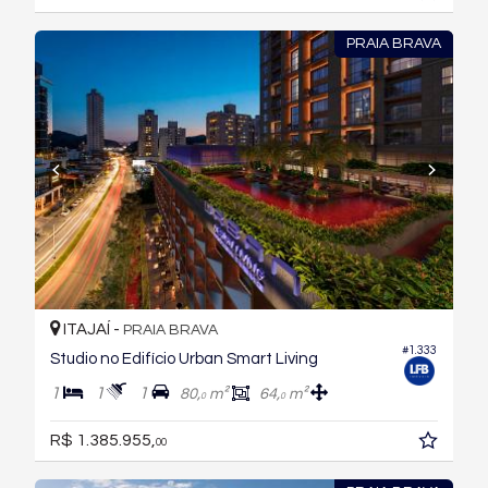
PRAIA BRAVA
ITAJAÍ -
PRAIA BRAVA
#1.333
Studio no Edifício Urban Smart Living
1
1
1
80,
m²
64,
m²
0
0
R$ 1.385.955,
00