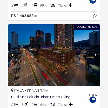
2
3
1
99,
m²
79,
m²
0
0
R$ 1.493.955,
00
PRAIA BRAVA
ITAJAÍ -
PRAIA BRAVA
#1.335
Studio no Edifício Urban Smart Living
2
1
1
90,
m²
70,
m²
0
0