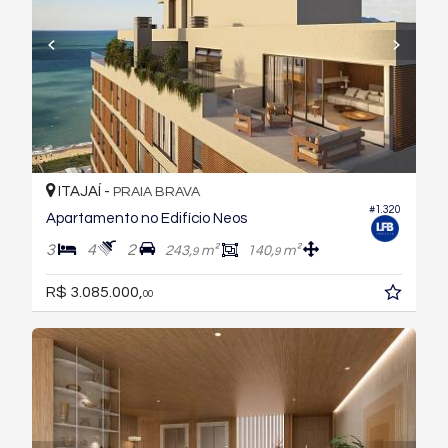
ITAJAÍ -
PRAIA BRAVA
#1.320
Apartamento no Edifício Neos
3
4
2
243,
m²
140,
m²
9
9
R$ 3.085.000,
00