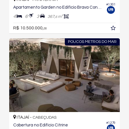
#1.301
Apartamento Garden no Edifício Brava Concetto
4
6
3
367,
m²
6
R$ 10.500.000,
00
POUCOS METROS DO MAR
ITAJAÍ -
CABEÇUDAS
#1.279
Cobertura no Edifício Citrine