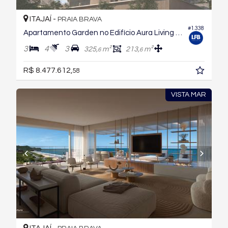
ITAJAÍ -
PRAIA BRAVA
#1.338
Apartamento Garden no Edifício Aura Living Home
3
4
3
325,
m²
213,
m²
6
6
R$ 8.477.612,
58
VISTA MAR