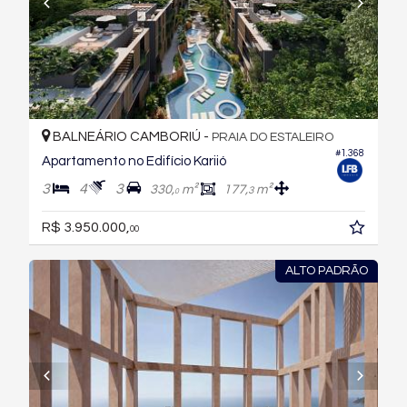
BALNEÁRIO CAMBORIÚ -
PRAIA DO ESTALEIRO
#1.368
Apartamento no Edifício Kariió
3
4
3
330,
m²
177,
m²
3
0
R$ 3.950.000,
00
ALTO PADRÃO