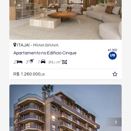
ITAJAÍ -
PRAIA BRAVA
#1.309
Apartamento no Edifício Cinque
2
3
1
84,
m²
0
R$ 1.260.000,
00