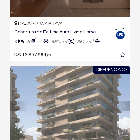
ITAJAÍ -
PRAIA BRAVA
#1.339
Cobertura no Edifício Aura Living Home
4
5
4
552,
m²
361,
m²
2
7
R$ 13.897.964,
00
DIFERENCIADO