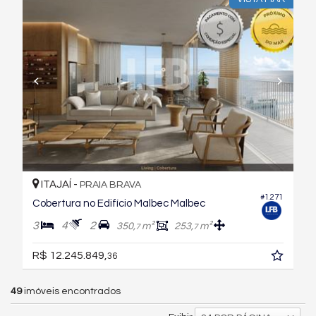
ITAJAÍ -
PRAIA BRAVA
#1.271
Cobertura no Edifício Malbec Malbec
3
4
2
350,
m²
253,
m²
7
7
R$ 12.245.849,
36
49
imóveis encontrados