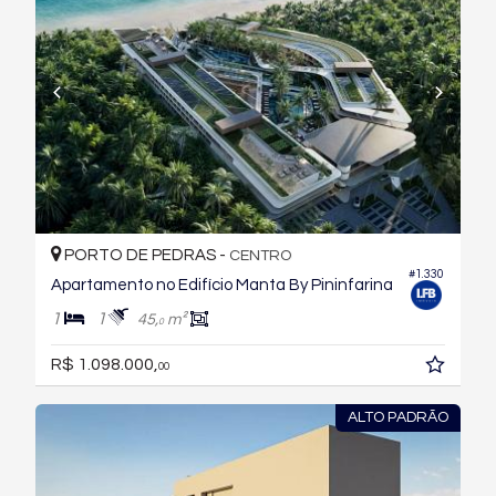
PORTO DE PEDRAS -
CENTRO
#1.330
Apartamento no Edifício Manta By Pininfarina
1
1
45,
m²
0
R$ 1.098.000,
00
ALTO PADRÃO