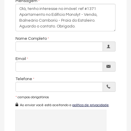
Mensagem
O projeto contempla apartamentos Duplex, Gardens e
Coberturas, com metragens que variam de 240 m² a
impressionantes 547 m² de área privativa, atendendo
diferentes estilos de vida com espaços generosos e soluções
arquitetônicas contemporâneas.
Esta unidade, com 240,94 m² privativos e 360 m² de área total,
Nome Completo
oferece ambientes amplos e integrados, 3 suítes, 3 vagas de
garagem privativas e uma proposta de moradia que privilegia
conforto, funcionalidade e qualidade de vida.
Email
Um dos grandes diferenciais do Monolyt é sua relação direta
com a natureza. Parte significativa do terreno é composta por
Área de Preservação Permanente (APP), garantindo a
preservação do ecossistema local e criando uma paisagem
Telefone
permanente ao redor do empreendimento. O resultado é uma
atmosfera de tranquilidade, privacidade e contemplação que
transforma a rotina em uma experiência diária de bem-estar.
*
campos obrigatórios
Ao enviar você está aceitando a
política de privacidade
.
A Praia do Estaleiro, reconhecida por sua beleza natural, águas
cristalinas e perfil mais reservado, oferece o cenário perfeito
para quem deseja viver longe da agitação urbana, mas com
fácil acesso ao centro de Balneário Camboriú, Praia Brava e
demais pontos estratégicos da região.