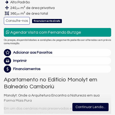
Alto Padrão
240,
m² de área privativa
00
360,
m² de área total
00
Consulte-nos
financiamento direto
Agendar Visita com Fernando Butzge
Os preços, disponibilidades e condições de pagamento poderão ser alterados sem prévia
comunicação.
Adicionar aos Favoritos
Imprimir
Financiamentos
Apartamento no Edifício Monolyt em
Balneário Camboriú
Monolyt: Onde a Arquitetura Encontra a Natureza em sua
Forma Mais Pura
Continuar Lendo...
Em um dos cenários mais preservados e desejados do litoral
catarinense, nasce o Monolyt, um empreendimento que propõe