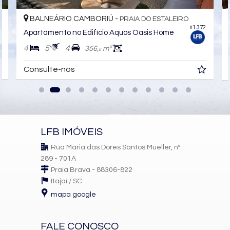
BALNEÁRIO CAMBORIÚ -
PRAIA DO ESTALEIRO
0
#1.372
Apartamento no Edifício Aquos Oasis Home
4
5
4
356,
m²
0
Consulte-nos
LFB IMÓVEIS
Rua Maria das Dores Santos Mueller, nº
289 - 701A
Praia Brava - 88306-822
Itajaí /
SC
mapa google
FALE CONOSCO