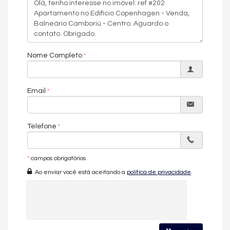
Estrutura completa de lazer do Edifício
Copenhagen
O empreendimento reúne mais de 1.600m² de área de lazer,
com piscina, piscina infantil, espaço fitness, espaço gourmet,
Nome Completo
sauna, salão de festas, sala de jogos, brinquedoteca,
playground, bar, estar social, automação predial, acessibilidade
para PNE, gerador, portaria 24h, câmeras de segurança, portão
eletrônico, hall decorado e mobiliado, captação de água,
Email
medidores individuais, infraestrutura para veículos elétricos,
box de praia, entrada para banhistas, depósito, elevador, gás
central e pet place.
Telefone
Localizado no Centro de Balneário Camboriú, à beira-mar, este
apartamento está disponível por R$ 15.200.000, para quem
busca o máximo em conforto, segurança e localização.
*
campos obrigatórios
Ao enviar você está aceitando a
política de privacidade
.
Características do Imóvel
Aquecimento de Água
Churrasqueira
Piso de Madeira
Piso Porcelanato
Infra para Ar Split