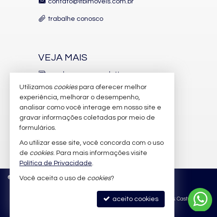
contato@lfbimoveis.com.br
trabalhe conosco
VEJA MAIS
receba nosso newsletter
Utilizamos
cookies
para oferecer melhor
indicadores financeiros
experiência, melhorar o desempenho,
analisar como você interage em nosso site e
cadastre seu imóvel
gravar informações coletadas por meio de
imóveis favoritos
formulários.
Ao utilizar esse site, você concorda com o uso
mapa de imóveis
de
cookies
. Para mais informações visite
Política de Privacidade
.
©
2026
CRECI/SC 6.388-J
Política de Privacidade
Você aceita o uso de
cookies
?
aceito cookies
Site para imobiliárias
: Castel Digital