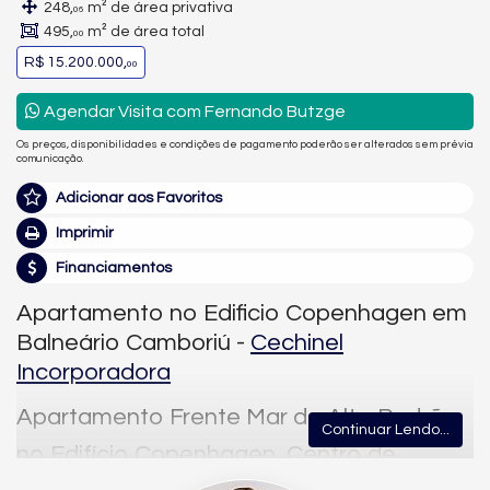
248,
m² de área privativa
06
495,
m² de área total
00
R$ 15.200.000,
00
Agendar Visita com Fernando Butzge
Os preços, disponibilidades e condições de pagamento poderão ser alterados sem prévia
comunicação.
Adicionar aos Favoritos
Imprimir
Financiamentos
Apartamento no Edificio Copenhagen em
Balneário Camboriú -
Cechinel
Incorporadora
Apartamento Frente Mar de Alto Padrão
Continuar Lendo...
no Edifício Copenhagen, Centro de