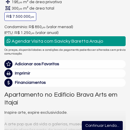
195,
m² de área privativa
00
300,
m² de área total
00
R$ 7.500.000,
00
Condomínio: R$ 850,
(valor mensal)
00
IPTU
: R$ 1.250,
(valor anual)
00
Agendar Visita com Savicky Baretta Araujo
Os preços, disponibilidades e condições de pagamento poderão ser alterados sem prévia
comunicação.
Adicionar aos Favoritos
Imprimir
Financiamentos
Apartamento no Edifício Brava Arts em
Itajaí
Inspire arte, expire exclusividade.
A arte pop que dá vida a galerias, museus e pontos turísticos
Continuar Lendo...