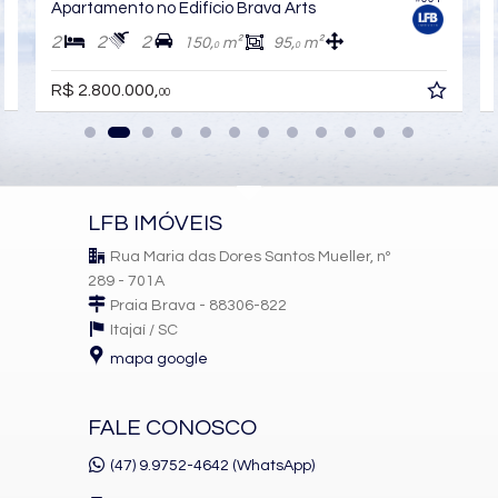
Apartamento no Edifício Brava Arts
Sacada com Churrasqueira
Sala de Estar
2
2
2
150,
m²
95,
m²
0
0
Sala de Jantar
Sala para 2 Ambientes
R$ 2.800.000,
Cozinha
00
Cozinha Americana
Espaço Gourmet
Hidromassagem
Lavabo
Sacada Técnica
LFB IMÓVEIS
Características do Empreendimento
Sauna
Rua Maria das Dores Santos Mueller, nº
Sala de Jogos
289 - 701A
Salão de Festas
Praia Brava - 88306-822
Piscina
Spa
Itajaí /
SC
Espaço Gourmet
mapa google
Espaço Fitness
Medidores Individuais
Captação de Água
FALE CONOSCO
Portão Eletrônico
Playground
(47) 9.9752-4642 (WhatsApp)
Brinquedoteca
Automação Predial