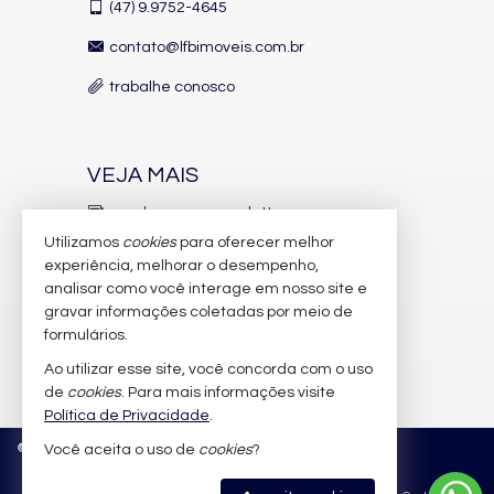
(47)
9.9752-4645
Piscina Infantil
Bicicletário
contato@lfbimoveis.com.br
Câmeras de Segurança
Gás Central
trabalhe conosco
Elevador
Depósito
Coworking
Pìscina Térmica
Entrada para Banhistas
VEJA MAIS
Box de Praia
Hall Decorado e Mobiliado
receba nosso newsletter
RoofTop
Utilizamos
cookies
para oferecer melhor
Infra para Veículos Elétricos
indicadores financeiros
Lounge
experiência, melhorar o desempenho,
Estar Social
analisar como você interage em nosso site e
cadastre seu imóvel
Acessibilidade para PNE
gravar informações coletadas por meio de
Hidromassagem
imóveis favoritos
formulários.
Ao utilizar esse site, você concorda com o uso
mapa de imóveis
de
cookies
. Para mais informações visite
Política de Privacidade
.
©
2026
CRECI/SC 6.388-J
Política de Privacidade
Você aceita o uso de
cookies
?